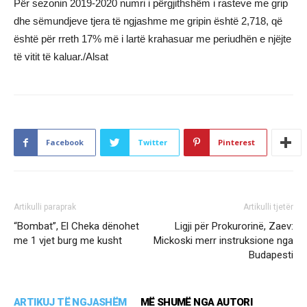
Për sezonin 2019-2020 numri i përgjithshëm i rasteve me grip
dhe sëmundjeve tjera të ngjashme me gripin është 2,718, që
është për rreth 17% më i lartë krahasuar me periudhën e njëjte
të vitit të kaluar./Alsat
Facebook
Twitter
Pinterest
Artikulli paraprak
Artikulli tjetër
“Bombat”, El Cheka dënohet
Ligji për Prokurorinë, Zaev:
me 1 vjet burg me kusht
Mickoski merr instruksione nga
Budapesti
ARTIKUJ TË NGJASHËM
MË SHUMË NGA AUTORI