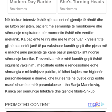
Në bllokun intensiv është një pacient në gjendje të rëndë dhe
që lufton për jetën, pacient me sëmundje të mushkërive dhe
sëmundje respiratore, për momentin është nën ventilim
mekanik. Ka pacientë të rinj dhe më të moshuar, kryesisht të
gjithë pacientët janë të pa vaksinuar kundër gripit dhe pjesa më
e madhe janë pacientë që kanë pasur paraprakisht ndonjë
sëmundje kronike. Preventiva më e mirë kundër gripit është
sigurisht vaksinimi, megjithatë është e rëndësishme edhe
shmangia e mbledhjeve publike, të kihet kujdes me higjienën
personale-larjen e duarve, dhe kur është në pyetje gripi është
masë shumë e mirë parandaluese – tha Sanja Marinkoviq,
Klinika për sëmundje Infektive dhe gjendje fibrile-Shkup.