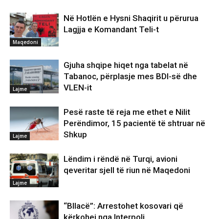
Në Hotlën e Hysni Shaqirit u përurua
Lagjja e Komandant Teli-t
Maqedoni
Gjuha shqipe hiqet nga tabelat në
Tabanoc, përplasje mes BDI-së dhe
VLEN-it
Lajme
Pesë raste të reja me ethet e Nilit
Perëndimor, 15 pacientë të shtruar në
Shkup
Lajme
Lëndim i rëndë në Turqi, avioni
qeveritar sjell të riun në Maqedoni
Lajme
“Bllacë”: Arrestohet kosovari që
kërkohej nga Interpoli