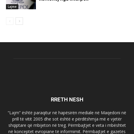
Lajme
RRETH NESH
“Lajm” është paraqitur në hapësirën mediale në Maqedoni në
prill të vitit 2005 dhe sot është e përditshmja më e vjetër
shqiptare që mbijeton në treg. Përmbajtjet e veta i mbështet
në konceptet evropiane të informimit. Përmbajtjet e gazetës