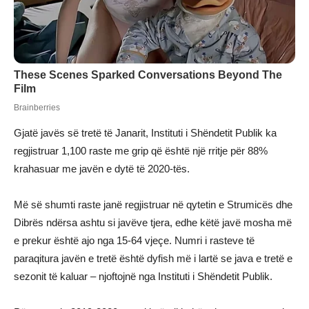
Gjatë javës së tretë të Janarit, Instituti i Shëndetit Publik ka
regjistruar 1,100 raste me grip që është një rritje për 88%
krahasuar me javën e dytë të 2020-tës.
Më së shumti raste janë regjistruar në qytetin e Strumicës dhe
Dibrës ndërsa ashtu si javëve tjera, edhe këtë javë mosha më
e prekur është ajo nga 15-64 vjeçe. Numri i rasteve të
paraqitura javën e tretë është dyfish më i lartë se java e tretë e
sezonit të kaluar – njoftojnë nga Instituti i Shëndetit Publik.