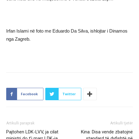
Irfan Islami në foto me Eduardo Da Silva, ishlojtar i Dinamos
nga Zagreb.
Facebook
Twitter
Artikulli paraprak
Artikulli tjetër
Pajtohen LDK-LVV, ja cilat
Kina: Disa vende zbatojnë
ministri do t’i marr LDK-ja
standard të dyfishtë në