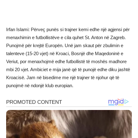
Irfan Islami: Përveç punës si trajner kemi edhe një agjensi për
menaxhimin e futbollistëve e cila quhet St. Anton në Zagreb.
Punojmë për krejtë Europën. Unë jam skaut për zbulimin e
talenteve (15-20 vjet) në Kroaci, Bosnjë dhe Maqedoninë e
Veriut, por menaxhojmë edhe futbollistë të moshës madhore
mbi 20 vjet. Ambiciet e mija janë që të punojë edhe diku jashtë
Kroacisë. Jam në bisedime me një trajner të njohur që të
punojmë në ndonjë klub europian.