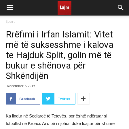
Sport
Rrëfimi i Irfan Islamit: Vitet
më të suksesshme i kalova
te Hajduk Split, golin më të
bukur e shënova për
Shkëndijën
December 5, 2019
Facebook
Twitter
Ka lindur në Sedlarcë të Tetovës, por është ndërtuar si
futbollist në Kroaci. Ai u bë i njohur, duke luajtur për shumë