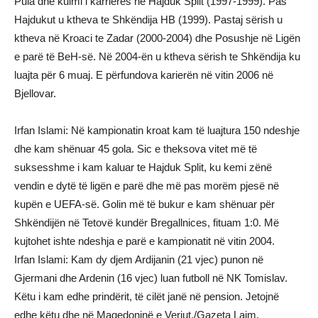
Pula dhe kulmi i karrierës në Hajduk Split (1997-1999). Pas
Hajdukut u ktheva te Shkëndija HB (1999). Pastaj sërish u
ktheva në Kroaci te Zadar (2000-2004) dhe Posushje në Ligën
e parë të BeH-së. Në 2004-ën u ktheva sërish te Shkëndija ku
luajta për 6 muaj. E përfundova karierën në vitin 2006 në
Bjellovar.
Irfan Islami: Në kampionatin kroat kam të luajtura 150 ndeshje
dhe kam shënuar 45 gola. Sic e theksova vitet më të
suksesshme i kam kaluar te Hajduk Split, ku kemi zënë
vendin e dytë të ligën e parë dhe më pas morëm pjesë në
kupën e UEFA-së. Golin më të bukur e kam shënuar për
Shkëndijën në Tetovë kundër Bregallnices, fituam 1:0. Më
kujtohet ishte ndeshja e parë e kampionatit në vitin 2004.
Irfan Islami: Kam dy djem Ardijanin (21 vjec) punon në
Gjermani dhe Ardenin (16 vjec) luan futboll në NK Tomislav.
Këtu i kam edhe prindërit, të cilët janë në pension. Jetojnë
edhe këtu dhe në Maqedoninë e Veriut./Gazeta Lajm.