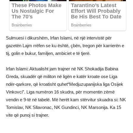
Sulmuesi i dikurshëm, Irfan Islami, në një intervistë për
gazetën Lajm rrëfen se ku është, çbën, tregon për karrierën e
tij, golin e bukur, familjen, ambiciet e të tjerë.
Irfan Islami: Aktualisht jam trajner në NK Shokadija Babina
Greda, skuadër që militon në ligën e katër kroate ose Liga
ndër-qarkore, që kroatisht quhet“Medjuzupanijska liga Osijek
Vinkovci”. Liga numëron 16 skudra, për momentin zëmë
vendin e 9-të në tabelë. Më herët kam stërvitur skuadra si: NK
Tomislav, NK Sllavonac, NK Gundinci, NK Marsonija. Ka 15
vite që punoj si trajner.