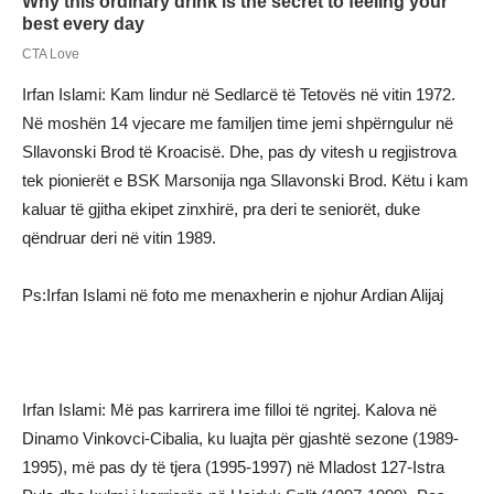
Irfan Islami: Kam lindur në Sedlarcë të Tetovës në vitin 1972.
Në moshën 14 vjecare me familjen time jemi shpërngulur në
Sllavonski Brod të Kroacisë. Dhe, pas dy vitesh u regjistrova
tek pionierët e BSK Marsonija nga Sllavonski Brod. Këtu i kam
kaluar të gjitha ekipet zinxhirë, pra deri te seniorët, duke
qëndruar deri në vitin 1989.
Ps:Irfan Islami në foto me menaxherin e njohur Ardian Alijaj
Irfan Islami: Më pas karrirera ime filloi të ngritej. Kalova në
Dinamo Vinkovci-Cibalia, ku luajta për gjashtë sezone (1989-
1995), më pas dy të tjera (1995-1997) në Mladost 127-Istra