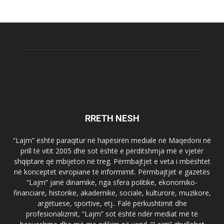
RRETH NESH
“Lajm” është paraqitur në hapësirën mediale në Maqedoni në
prill të vitit 2005 dhe sot është e përditshmja më e vjetër
shqiptare që mbijeton në treg. Përmbajtjet e veta i mbështet
në konceptet evropiane të informimit. Përmbajtjet e gazetës
“Lajm” janë dinamike, nga sfera politike, ekonomiko-
financiare, historike, akademike, sociale, kulturore, muzikore,
argëtuese, sportive, etj.. Falë përkushtimit dhe
profesionalizmit, “Lajm” sot është ndër mediat më të