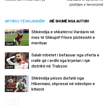
çështjen e terrorizmit
ARTIKUJ TË NGJASHËM
MË SHUMË NGA AUTORI
Shkëndija e shkatërroi Vardarin në
mes të Shkupit! Fitore plotësisht e
merituar
Sport
Salah mbetet i befasuar nga oferta e
rrallë që i erdhi nga kryetari i një
distrikti në Trabzon
Sport
Shkëndija pëson disfatë nga
Hiberniani, shpresat në ndeshjen e
kthimit
Sport