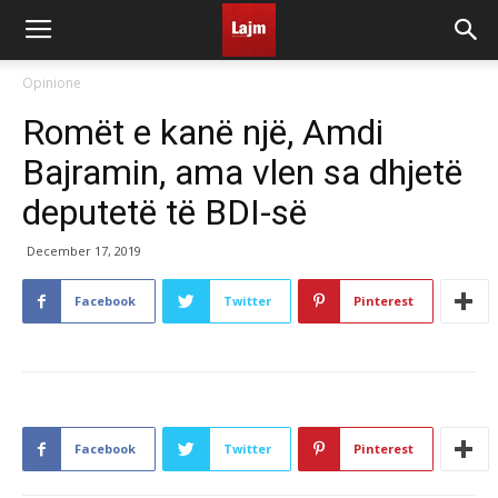
Opinione
Romët e kanë një, Amdi
Bajramin, ama vlen sa dhjetë
deputetë të BDI-së
December 17, 2019
Facebook
Twitter
Pinterest
Facebook
Twitter
Pinterest