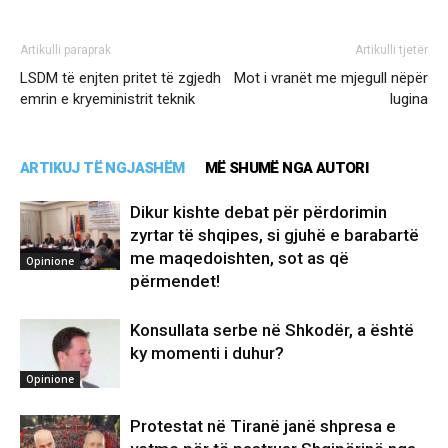
Artikulli paraprak
Artikulli tjetër
LSDM të enjten pritet të zgjedh
Mot i vranët me mjegull nëpër
emrin e kryeministrit teknik
lugina
ARTIKUJ TË NGJASHËM
MË SHUMË NGA AUTORI
Dikur kishte debat për përdorimin
zyrtar të shqipes, si gjuhë e barabartë
me maqedoishten, sot as që
Opinione
përmendet!
Konsullata serbe në Shkodër, a është
ky momenti i duhur?
Opinione
Protestat në Tiranë janë shpresa e