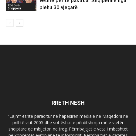
vetme për të pastruar Shqipërinë nga
Kosovë-
plehu 30 vjeçarë
Shqipëri
RRETH NESH
“Lajm” është paraqitur në hapësirën mediale në Maqedoni në
prill të vitit 2005 dhe sot është e përditshmja më e vjetër
shqiptare që mbijeton në treg. Përmbajtjet e veta i mbështet
në konceptet evropiane të informimit. Përmbajtjet e gazetës