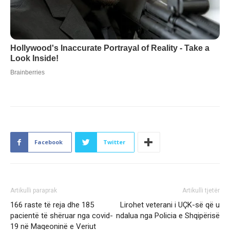
Facebook
Twitter
Artikulli paraprak
Artikulli tjetër
166 raste të reja dhe 185
Lirohet veterani i UÇK-së që u
pacientë të shëruar nga covid-
ndalua nga Policia e Shqipërisë
19 në Maqeoninë e Veriut