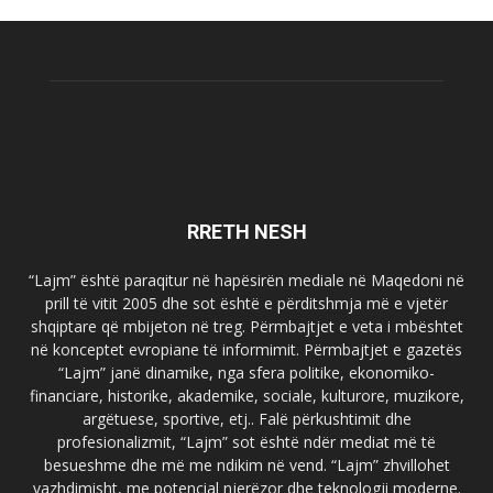
RRETH NESH
“Lajm” është paraqitur në hapësirën mediale në Maqedoni në
prill të vitit 2005 dhe sot është e përditshmja më e vjetër
shqiptare që mbijeton në treg. Përmbajtjet e veta i mbështet
në konceptet evropiane të informimit. Përmbajtjet e gazetës
“Lajm” janë dinamike, nga sfera politike, ekonomiko-
financiare, historike, akademike, sociale, kulturore, muzikore,
argëtuese, sportive, etj.. Falë përkushtimit dhe
profesionalizmit, “Lajm” sot është ndër mediat më të
besueshme dhe më me ndikim në vend. “Lajm” zhvillohet
vazhdimisht, me potencial njerëzor dhe teknologji moderne.