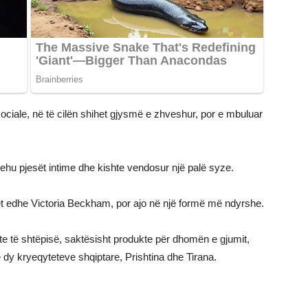
e sociale, në të cilën shihet gjysmë e zhveshur, por e mbuluar
ehu pjesët intime dhe kishte vendosur një palë syze.
ët edhe Victoria Beckham, por ajo në një formë më ndyrshe.
kte të shtëpisë, saktësisht produkte për dhomën e gjumit,
 dy kryeqyteteve shqiptare, Prishtina dhe Tirana.