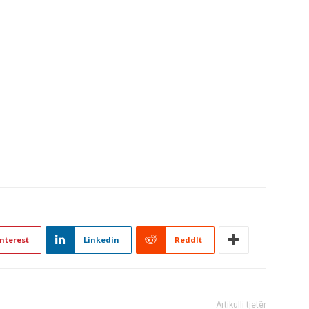
nterest
Linkedin
ReddIt
Artikulli tjetër