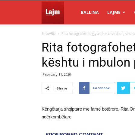
Gazeta
BALLINA
LAJME
ShowBiz
Rita fotografohet gjysmë e zhveshur, kësht
Lajm
Rita fotografohe
kështu i mbulon 
February 11, 2020
Facebook
Share
Këngëtarja shqiptare me famë botërore, Rita O
ndërkombëtare.