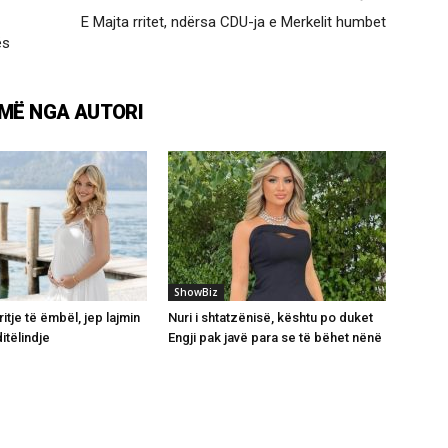
E Majta rritet, ndërsa CDU-ja e Merkelit humbet
ës
MË NGA AUTORI
ShowBiz
itje të ëmbël, jep lajmin
Nuri i shtatzënisë, kështu po duket
itëlindje
Engji pak javë para se të bëhet nënë