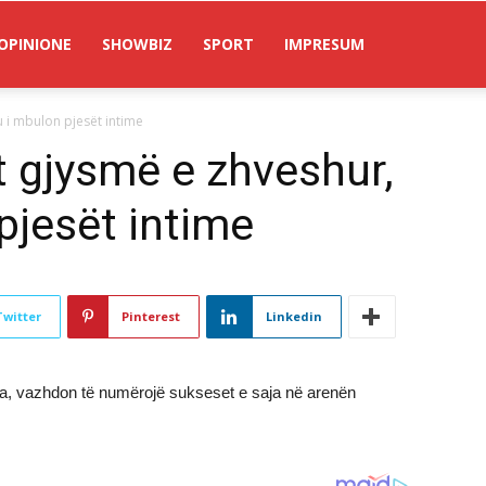
OPINIONE
SHOWBIZ
SPORT
IMPRESUM
u i mbulon pjesët intime
t gjysmë e zhveshur,
pjesët intime
Twitter
Pinterest
Linkedin
ra, vazhdon të numërojë sukseset e saja në arenën