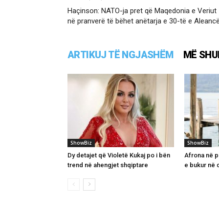
Haçinson: NATO-ja pret që Maqedonia e Veriut
në pranverë të bëhet anëtarja e 30-të e Aleanc
ARTIKUJ TË NGJASHËM
MË SHU
ShowBiz
ShowBiz
Dy detajet që Violetë Kukaj po i bën
Afrona në pr
trend në ahengjet shqiptare
e bukur në d