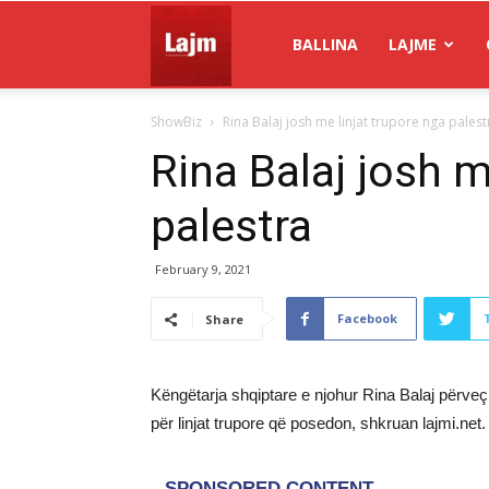
Gazeta
BALLINA
LAJME
ShowBiz
Rina Balaj josh me linjat trupore nga palest
Lajm
Rina Balaj josh m
palestra
February 9, 2021
Facebook
Share
Këngëtarja shqiptare e njohur Rina Balaj përveç
për linjat trupore që posedon, shkruan lajmi.net.