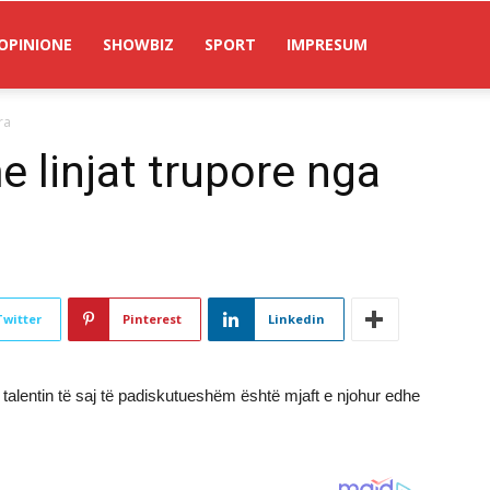
OPINIONE
SHOWBIZ
SPORT
IMPRESUM
ra
e linjat trupore nga
Twitter
Pinterest
Linkedin
 talentin të saj të padiskutueshëm është mjaft e njohur edhe