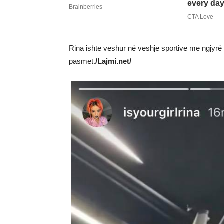
Rina ishte veshur në veshje sportive me ngjyrë ro
pasmet.
/Lajmi.net/