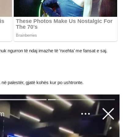
 nuk ngurron të ndaj imazhe të ‘nxehta’ me fansat e saj.
ra në palestër, gjatë kohës kur po ushtronte.