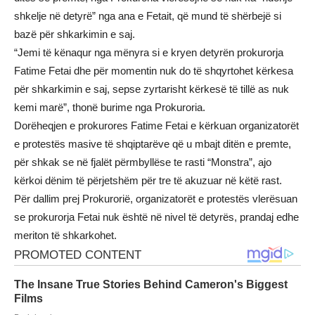
shkelje në detyrë” nga ana e Fetait, që mund të shërbejë si
bazë për shkarkimin e saj.
“Jemi të kënaqur nga mënyra si e kryen detyrën prokurorja
Fatime Fetai dhe për momentin nuk do të shqyrtohet kërkesa
për shkarkimin e saj, sepse zyrtarisht kërkesë të tillë as nuk
kemi marë”, thonë burime nga Prokuroria.
Dorëheqjen e prokurores Fatime Fetai e kërkuan organizatorët
e protestës masive të shqiptarëve që u mbajt ditën e premte,
për shkak se në fjalët përmbyllëse te rasti “Monstra”, ajo
kërkoi dënim të përjetshëm për tre të akuzuar në këtë rast.
Për dallim prej Prokurorië, organizatorët e protestës vlerësuan
se prokurorja Fetai nuk është në nivel të detyrës, prandaj edhe
meriton të shkarkohet.