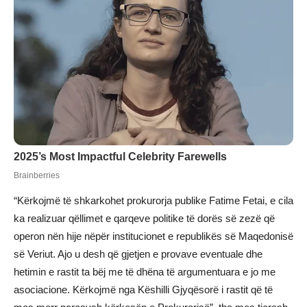
“Kërkojmë të shkarkohet prokurorja publike Fatime Fetai, e cila
ka realizuar qëllimet e qarqeve politike të dorës së zezë që
operon nën hije nëpër institucionet e republikës së Maqedonisë
së Veriut. Ajo u desh që gjetjen e provave eventuale dhe
hetimin e rastit ta bëj me të dhëna të argumentuara e jo me
asociacione. Kërkojmë nga Këshilli Gjyqësorë i rastit që të