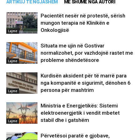
ARTIKUJ TË NGJASHËM
MË SHUMË NGA AUTORI
Pacientët nesër në protestë, sërish
mungon terapia në Klinikën e
Onkologjisë
Lajme
Situata me ujin në Gostivar
normalizohet, por vazhdojnë rastet me
probleme shëndetësore
Lajme
Kurdisën aksident për të marrë para
nga kompanitë e sigurimit, dënohen 6
persona për mashtrim
Lajme
Ministria e Energjetikës: Sistemi
elektroenergjetik i vendit mbetet
stabil dhe i gatshëm
Lajme
Përvetësoi paratë e gjobave,