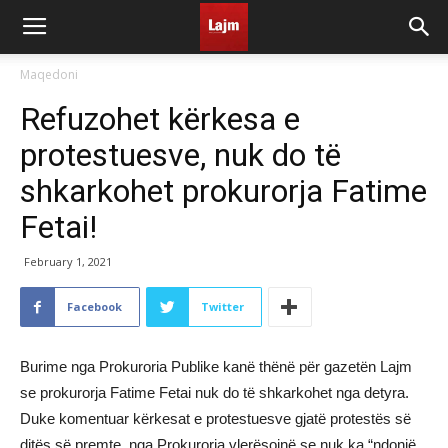
Maqedoni
Refuzohet kërkesa e
protestuesve, nuk do të
shkarkohet prokurorja Fatime
Fetai!
February 1, 2021
Facebook
Twitter
Burime nga Prokuroria Publike kanë thënë për gazetën Lajm
se prokurorja Fatime Fetai nuk do të shkarkohet nga detyra.
Duke komentuar kërkesat e protestuesve gjatë protestës së
ditës së premte, nga Prokuroria vlerësojnë se nuk ka “ndonjë