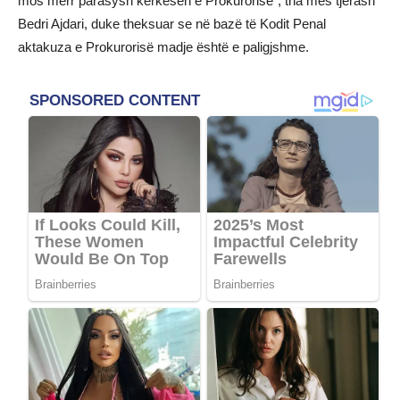
mos merr parasysh kërkesën e Prokurorisë”, tha mes tjerash
Bedri Ajdari, duke theksuar se në bazë të Kodit Penal
aktakuza e Prokurorisë madje është e paligjshme.