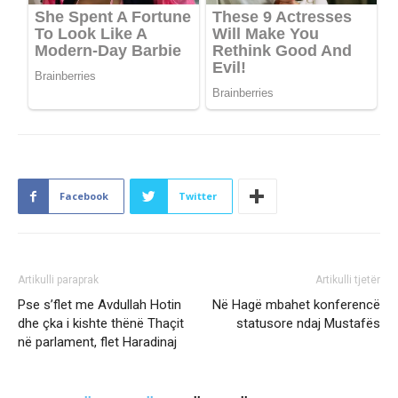
Facebook
Twitter
Artikulli paraprak
Artikulli tjetër
Pse s’flet me Avdullah Hotin
Në Hagë mbahet konferencë
dhe çka i kishte thënë Thaçit
statusore ndaj Mustafës
në parlament, flet Haradinaj