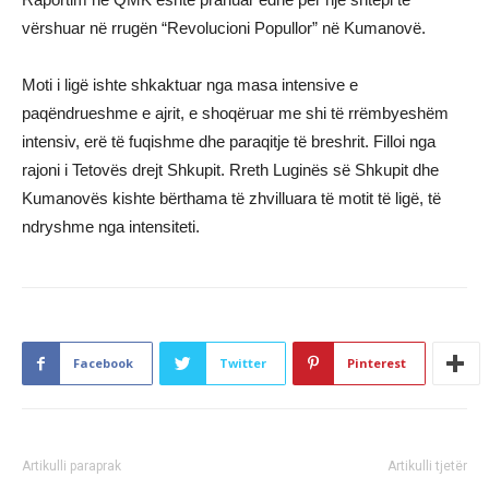
vërshuar në rrugën “Revolucioni Popullor” në Kumanovë.
Moti i ligë ishte shkaktuar nga masa intensive e
paqëndrueshme e ajrit, e shoqëruar me shi të rrëmbyeshëm
intensiv, erë të fuqishme dhe paraqitje të breshrit. Filloi nga
rajoni i Tetovës drejt Shkupit. Rreth Luginës së Shkupit dhe
Kumanovës kishte bërthama të zhvilluara të motit të ligë, të
ndryshme nga intensiteti.
Facebook
Twitter
Pinterest
Artikulli paraprak
Artikulli tjetër