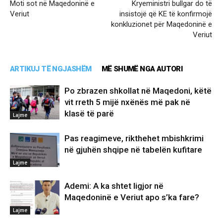
Moti sot në Maqedoninë e
Kryeministri bullgar do të
Veriut
insistojë që KE të konfirmojë
konkluzionet për Maqedoninë e
Veriut
ARTIKUJ TË NGJASHËM
MË SHUMË NGA AUTORI
Po zbrazen shkollat në Maqedoni, këtë
vit rreth 5 mijë nxënës më pak në
klasë të parë
Lajme
Pas reagimeve, rikthehet mbishkrimi
në gjuhën shqipe në tabelën kufitare
Lajme
Ademi: A ka shtet ligjor në
Maqedoninë e Veriut apo s’ka fare?
Lajme