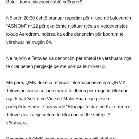
Butelit komunikacioni është ndërprerë.
Në orën 20:30 është pranuar raportim për ulluqe në bulevardin
“ASNOM” nr.12 për çka është njoftuar njësia e vetqeverisjes
lokale Aerodrom, ndërsa ka edhe denoncim për bodrum të
vërshuar në rrugën 84.
Në rajonin e Tetovës ka denoncim për shtëpi të vërshuara nga
të cilat bëhen përpjekje që me pompa të nxiret uji.
Më parë, QMK duke iu referuar informacioneve nga QRMK
Tetovë, informoi se janë marrë të dhëna për rrugë të bllokuar
nga fshati Sellcë në Vicë në Malin Sharr, një pjesë e
padepërtueshme e bulevardit “Bllagoja Toska” në Kazermën e
Tetovës ku ka një veturë të bllokuar, si dhe shtëpi të
vërshuara.
Raportim në QMK është pranuar edhe për një shtëpi të