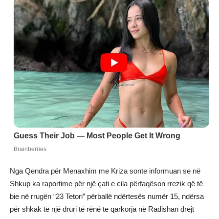
Nga Qendra për Menaxhim me Kriza sonte informuan se në
Shkup ka raportime për një çati e cila përfaqëson rrezik që të
bie në rrugën “23 Tetori” përballë ndërtesës numër 15, ndërsa
për shkak të një druri të rënë te qarkorja në Radishan drejt