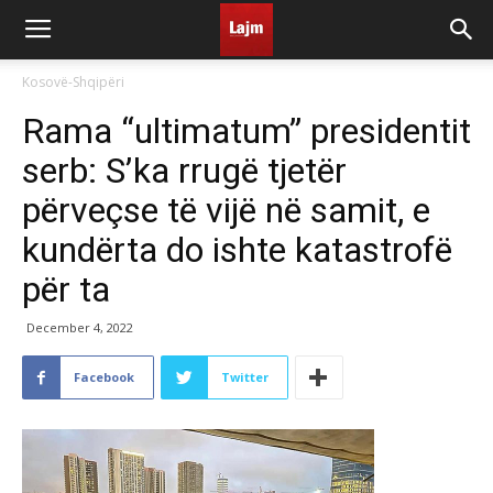
Kosovë-Shqipëri
Rama “ultimatum” presidentit
serb: S’ka rrugë tjetër
përveçse të vijë në samit, e
kundërta do ishte katastrofë
për ta
December 4, 2022
Facebook
Twitter