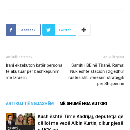
Facebook
Twitter
Artikulli paraprak
Artikulli tjetër
Irani ekzekuton katër persona
Samiti i BE në Tiranë, Rama:
të akuzuar për bashkëpunim
Nuk është stacion i zgjedhur
me Izraelin
rastësisht, vlerësim strategjik
për Shqipërinë
ARTIKUJ TË NGJASHËM
MË SHUMË NGA AUTORI
Kush është Time Kadrijaj, deputetja që
qëlloi me vezë Albin Kurtin, dikur pjesë
Kosovë-
e UÇK-së