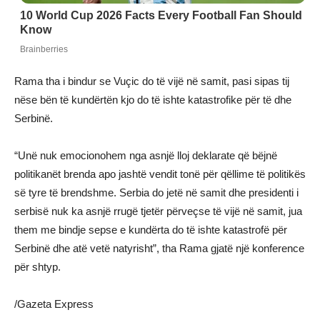
Rama tha i bindur se Vuçic do të vijë në samit, pasi sipas tij
nëse bën të kundërtën kjo do të ishte katastrofike për të dhe
Serbinë.
“Unë nuk emocionohem nga asnjë lloj deklarate që bëjnë
politikanët brenda apo jashtë vendit tonë për qëllime të politikës
së tyre të brendshme. Serbia do jetë në samit dhe presidenti i
serbisë nuk ka asnjë rrugë tjetër përveçse të vijë në samit, jua
them me bindje sepse e kundërta do të ishte katastrofë për
Serbinë dhe atë vetë natyrisht”, tha Rama gjatë një konference
për shtyp.
/Gazeta Express