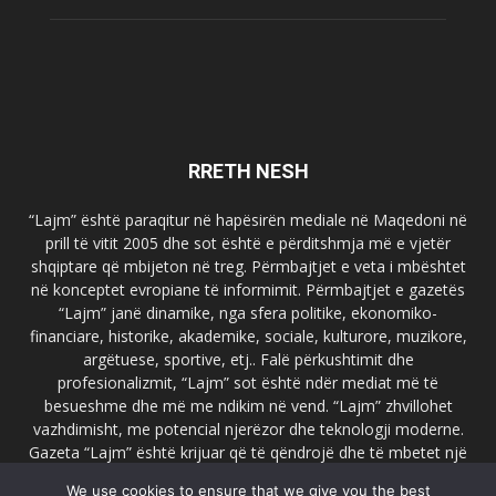
RRETH NESH
“Lajm” është paraqitur në hapësirën mediale në Maqedoni në
prill të vitit 2005 dhe sot është e përditshmja më e vjetër
shqiptare që mbijeton në treg. Përmbajtjet e veta i mbështet
në konceptet evropiane të informimit. Përmbajtjet e gazetës
“Lajm” janë dinamike, nga sfera politike, ekonomiko-
financiare, historike, akademike, sociale, kulturore, muzikore,
argëtuese, sportive, etj.. Falë përkushtimit dhe
profesionalizmit, “Lajm” sot është ndër mediat më të
besueshme dhe më me ndikim në vend. “Lajm” zhvillohet
vazhdimisht, me potencial njerëzor dhe teknologji moderne.
Gazeta “Lajm” është krijuar që të qëndrojë dhe të mbetet një
emër i dallueshëm në hapësirat ballkanike dhe evropiane. Ueb
We use cookies to ensure that we give you the best