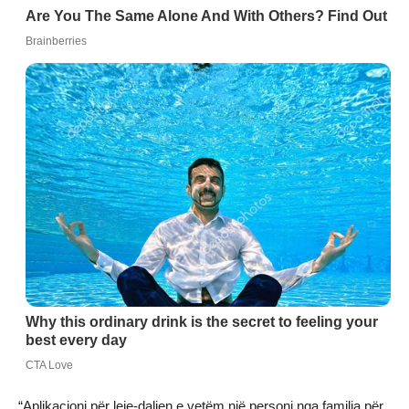
“Aplikacioni për leje-daljen e vetëm një personi nga familja për