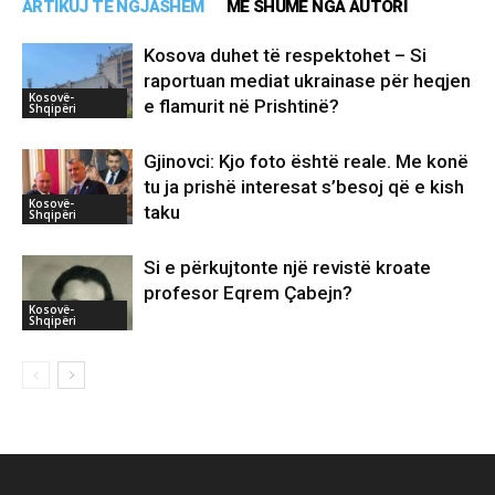
ARTIKUJ TË NGJASHËM
MË SHUMË NGA AUTORI
Kosova duhet të respektohet – Si
raportuan mediat ukrainase për heqjen
Kosovë-
e flamurit në Prishtinë?
Shqipëri
Gjinovci: Kjo foto është reale. Me konë
tu ja prishë interesat s’besoj që e kish
Kosovë-
taku
Shqipëri
Si e përkujtonte një revistë kroate
profesor Eqrem Çabejn?
Kosovë-
Shqipëri