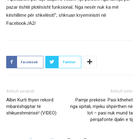
pazar është plotësisht funksional. Nga nesër nuk ka më
këshillime për shkelësit!”, shkruan kryeministri në
Facebook./A2/
Facebook
Twitter
Artikulli paraprak
Artikulli tjetër
Albin Kurti thyen rekord
Pamje prekëse: Pasi kthehet
mbarëshqiptar të
nga spitali, mjeku shpërthen në
shikueshmërisë! (VIDEO)
lot – pasi nuk mund ta
përqafonte djalin e tij