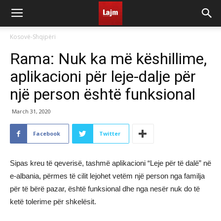
Kosovë-Shqipëri
Rama: Nuk ka më këshillime,
aplikacioni për leje-dalje për
një person është funksional
March 31, 2020
Facebook
Twitter
Sipas kreu të qeverisë, tashmë aplikacioni “Leje për të dalë” në
e-albania, përmes të cilit lejohet vetëm një person nga familja
për të bërë pazar, është funksional dhe nga nesër nuk do të
ketë tolerime për shkelësit.