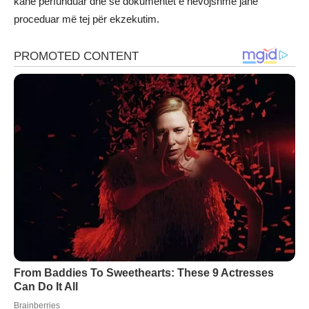
kanë përfunduar dhe se dokumentet e nevojshme janë
proceduar më tej për ekzekutim.