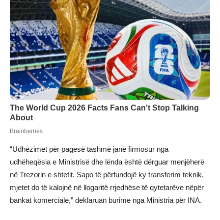
“Udhëzimet për pagesë tashmë janë firmosur nga
udhëheqësia e Ministrisë dhe lënda është dërguar menjëherë
në Trezorin e shtetit. Sapo të përfundojë ky transferim teknik,
mjetet do të kalojnë në llogaritë rrjedhëse të qytetarëve nëpër
bankat komerciale,” deklaruan burime nga Ministria për INA.