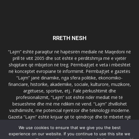
RRETH NESH
“Lajm” është paraqitur në hapësirën mediale në Maqedoni në
prill të vitit 2005 dhe sot është e përditshmja më e vjetër
shqiptare që mbijeton në treg. Përmbajtjet e veta i mbështet
në konceptet evropiane të informimit. Përmbajtjet e gazetës
“Lajm” janë dinamike, nga sfera politike, ekonomiko-
financiare, historike, akademike, sociale, kulturore, muzikore,
argëtuese, sportive, etj.. Falë përkushtimit dhe
profesionalizmit, “Lajm” sot është ndër mediat më të
besueshme dhe më me ndikim në vend. “Lajm” zhvillohet
vazhdimisht, me potencial njerëzor dhe teknologji moderne.
Gazeta “Lajm” është krijuar që të qëndrojë dhe të mbetet një
emër i dallueshëm në hapësirat ballkanike dhe evropiane. Ueb
We use cookies to ensure that we give you the best
faqja zyrtare e gazetës “Lajm”, www.lajmpress.org është një
experience on our website. If you continue to use this site we
ndër portalet më të njohur në Maqedoni.