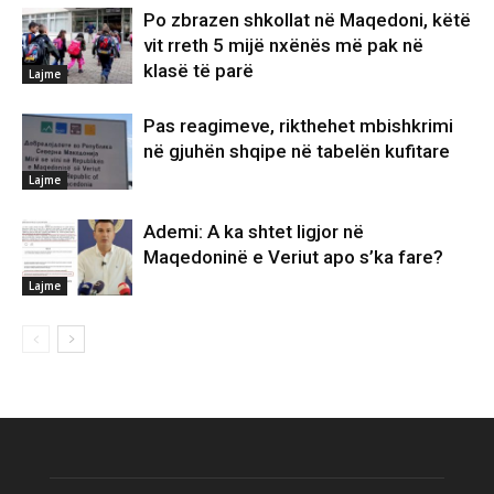
Po zbrazen shkollat në Maqedoni, këtë
vit rreth 5 mijë nxënës më pak në
klasë të parë
Lajme
Pas reagimeve, rikthehet mbishkrimi
në gjuhën shqipe në tabelën kufitare
Lajme
Ademi: A ka shtet ligjor në
Maqedoninë e Veriut apo s’ka fare?
Lajme