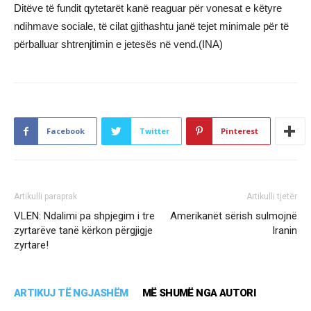
Ditëve të fundit qytetarët kanë reaguar për vonesat e këtyre
ndihmave sociale, të cilat gjithashtu janë tejet minimale për të
përballuar shtrenjtimin e jetesës në vend.(INA)
Facebook
Twitter
Pinterest
Artikulli paraprak
Artikulli tjetër
VLEN: Ndalimi pa shpjegim i tre
Amerikanët sërish sulmojnë
zyrtarëve tanë kërkon përgjigje
Iranin
zyrtare!
ARTIKUJ TË NGJASHËM
MË SHUMË NGA AUTORI