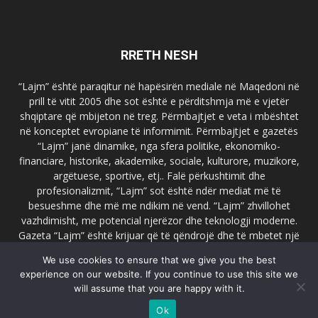
RRETH NESH
“Lajm” është paraqitur në hapësirën mediale në Maqedoni në
prill të vitit 2005 dhe sot është e përditshmja më e vjetër
shqiptare që mbijeton në treg. Përmbajtjet e veta i mbështet
në konceptet evropiane të informimit. Përmbajtjet e gazetës
“Lajm” janë dinamike, nga sfera politike, ekonomiko-
financiare, historike, akademike, sociale, kulturore, muzikore,
argëtuese, sportive, etj.. Falë përkushtimit dhe
profesionalizmit, “Lajm” sot është ndër mediat më të
besueshme dhe më me ndikim në vend. “Lajm” zhvillohet
vazhdimisht, me potencial njerëzor dhe teknologji moderne.
Gazeta “Lajm” është krijuar që të qëndrojë dhe të mbetet një
emër i dallueshëm në hapësirat ballkanike dhe evropiane. Ueb
We use cookies to ensure that we give you the best
faqja zyrtare e gazetës “Lajm”, www.lajmpress.org është një
experience on our website. If you continue to use this site we
ndër portalet më të njohur në Maqedoni.
will assume that you are happy with it.
Na kontakto:
lajm.sk@gmail.com
Ok