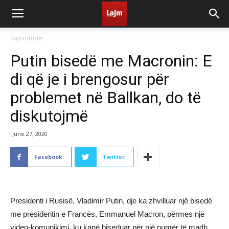
Rajon-Botë
Putin bisedë me Macronin: E
di që je i brengosur për
problemet në Ballkan, do të
diskutojmë
June 27, 2020
Facebook
Twitter
Presidenti i Rusisë, Vladimir Putin, dje ka zhvilluar një bisedë
me presidentin e Francës, Emmanuel Macron, përmes një
video-komunikimi, ku kanë biseduar për një numër të madh