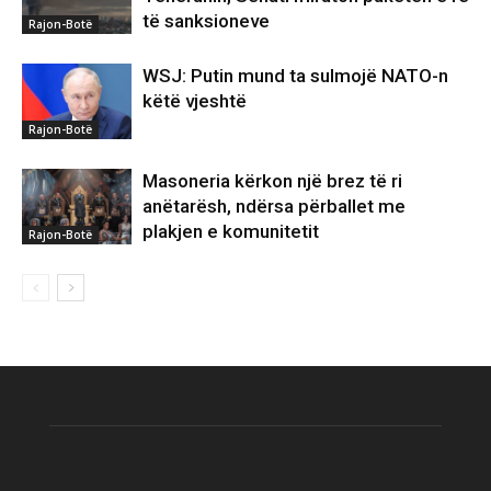
të sanksioneve
Rajon-Botë
WSJ: Putin mund ta sulmojë NATO-n
këtë vjeshtë
Rajon-Botë
Masoneria kërkon një brez të ri
anëtarësh, ndërsa përballet me
plakjen e komunitetit
Rajon-Botë