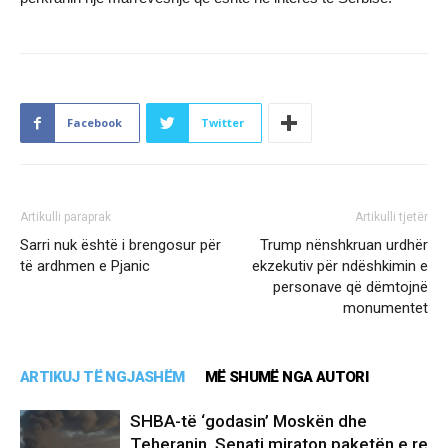
Facebook
Twitter
Artikulli paraprak
Artikulli tjetër
Sarri nuk është i brengosur për
Trump nënshkruan urdhër
të ardhmen e Pjanic
ekzekutiv për ndëshkimin e
personave që dëmtojnë
monumentet
ARTIKUJ TË NGJASHËM
MË SHUMË NGA AUTORI
SHBA-të ‘godasin’ Moskën dhe
Teheranin, Senati miraton paketën e re