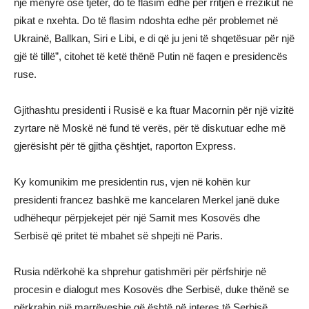
një mënyrë ose tjetër, do të flasim edhe për rritjen e rrezikut në
pikat e nxehta. Do të flasim ndoshta edhe për problemet në
Ukrainë, Ballkan, Siri e Libi, e di që ju jeni të shqetësuar për një
gjë të tillë”, citohet të ketë thënë Putin në faqen e presidencës
ruse.
Gjithashtu presidenti i Rusisë e ka ftuar Macornin për një vizitë
zyrtare në Moskë në fund të verës, për të diskutuar edhe më
gjerësisht për të gjitha çështjet, raporton Express.
Ky komunikim me presidentin rus, vjen në kohën kur
presidenti francez bashkë me kancelaren Merkel janë duke
udhëhequr përpjekejet për një Samit mes Kosovës dhe
Serbisë që pritet të mbahet së shpejti në Paris.
Rusia ndërkohë ka shprehur gatishmëri për përfshirje në
procesin e dialogut mes Kosovës dhe Serbisë, duke thënë se
përkrahin një marrëveshje që është në interes të Serbisë.