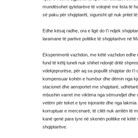
mundësohet qytetarëve të votojnë me lista të ha
së paku për shqiptarët, sigurisht që nuk pritet t
Edhe kësaj radhe, ora e ligë do t’i ndjek shqipt
laramane të partive politike të shqiptarëve në 
Eksperimenti vazhdon, me këtë vazhdon edhe mas
fund të këtij tuneli nuk shihet ndonjë dritë shpre
vdekjeprurëse, për aq sa popullit shqiptar do t
kompensuar kohën e humbur dhe dëmin nga kjo p
stacionet dhe aeroportet me shqiptarë, udhëtarë
mbushin varret me viktima nga sëmundjet dhe va
vetëm për teket e tyre injorante dhe nga lakmia 
korruptuar e mercenarë, të cilët nuk arritën të 
kanë qenë para tyre në skenën politike në këtë sh
shqiptarëve.