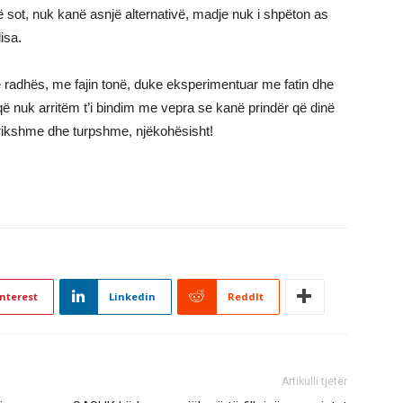
ë sot, nuk kanë asnjë alternativë, madje nuk i shpëton as
isa.
 radhës, me fajin tonë, duke eksperimentuar me fatin dhe
që nuk arritëm t’i bindim me vepra se kanë prindër që dinë
frikshme dhe turpshme, njëkohësisht!
nterest
Linkedin
ReddIt
Artikulli tjetër