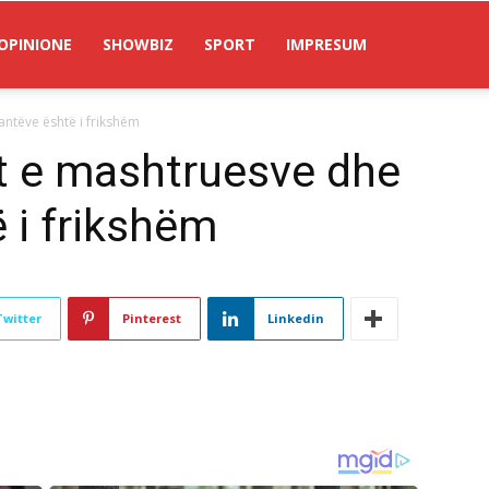
OPINIONE
SHOWBIZ
SPORT
IMPRESUM
antëve është i frikshëm
t e mashtruesve dhe
 i frikshëm
Twitter
Pinterest
Linkedin