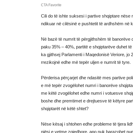
Cili do të ishte suksesi i partive shqiptare nës
ndikuar në cilësinë e pushtetit të ardhshëm në kë
Në bazë të numrit të përgjithshëm të banorëve d
paku 35% – 40%, partitë e shqiptarëve duhet të
ka gjithsej Parlamenti i Maqedonisë Veriore, jo 2
rrezikojnë edhe më tepër uljen e numrit të tyre.
Përderisa përçarjet dhe ndasitë mes partive polit
e më tepër zvogëlohet numri i banorëve shqipt
me këtë zvogëlohet edhe numri i votuesve shqip
boshe dhe premtimet e drejtuesve të këtyre par
shqiptarët në këtë shtet?
Nëse kësaj i shtohen edhe probleme të tjera lidh
njësi e vetme zgjedhore, apo nuk barazohet num