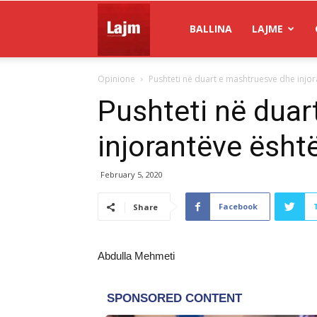
Gazeta
BALLINA
LAJME
Opinione
Pushteti në duart e mashtruesve dhe injor
Lajm
Pushteti në duar
injorantëve është
February 5, 2020
Facebook
Share
Abdulla Mehmeti