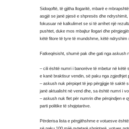
Sidoqoftë, të gjitha llogaritë, mbarë e mbrapsht
asgjë se janë pjesë e shpresës dhe ndryshimit, 
fokusuar në kalkulimet se si të arrihet një rezult
pushtet, duke mos mbajtur llogari dhe përgjegj
këtë fitore të tyre të mundshme, këtë ndryshim 
Fatkeqësisht, shumë pak dhe gati nga askush 
– cili është numri i banorëve të mbetur në këtë 
e kanë braktisur vendin, së paku nga zgjedhjet p
– askush nuk përpiqet të jep përgjigje të saktë se
janë aktualisht në vend dhe, sa është numri i v
– askush nuk flet për numrin dhe përqindjen e q
parti politike të shqiptarëve.
Përderisa lista e përgjithshme e votuesve është 
së paku 100 mijë qytetarë shqiptarë, votues potenc