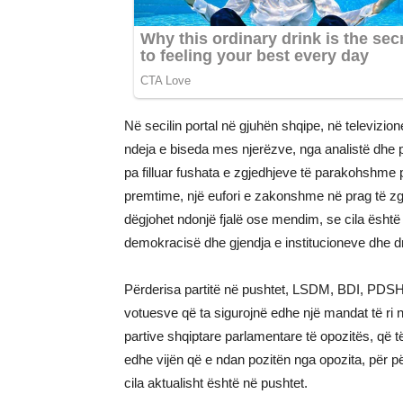
Në secilin portal në gjuhën shqipe, në televizion
ndeja e biseda mes njerëzve, nga analistë dhe po
pa filluar fushata e zgjedhjeve të parakohshme p
premtime, një eufori e zakonshme në prag të z
dëgjohet ndonjë fjalë ose mendim, se cila është g
demokracisë dhe gjendja e institucioneve dhe drej
Përderisa partitë në pushtet, LSDM, BDI, PDSH
votuesve që ta sigurojnë edhe një mandat të ri n
partive shqiptare parlamentare të opozitës, që t
edhe vijën që e ndan pozitën nga opozita, për për
cila aktualisht është në pushtet.