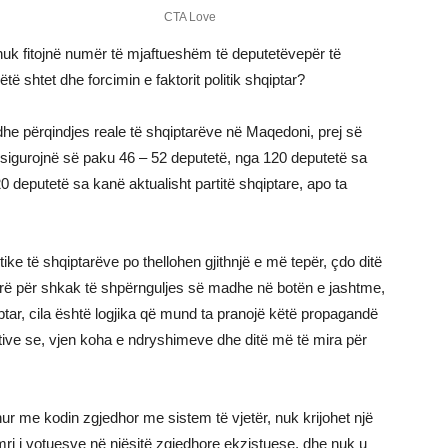
e nuk fitojnë numër të mjaftueshëm të deputetëvepër të
të shtet dhe forcimin e faktorit politik shqiptar?
he përqindjes reale të shqiptarëve në Maqedoni, prej së
 sigurojnë së paku 46 – 52 deputetë, nga 120 deputetë sa
0 deputetë sa kanë aktualisht partitë shqiptare, apo ta
ike të shqiptarëve po thellohen gjithnjë e më tepër, çdo ditë
arë për shkak të shpërnguljes së madhe në botën e jashtme,
tar, cila është logjika që mund ta pranojë këtë propagandë
tive se, vjen koha e ndryshimeve dhe ditë më të mira për
ur me kodin zgjedhor me sistem të vjetër, nuk krijohet një
ri i votuesve në njësitë zgjedhore ekzistuese, dhe nuk u