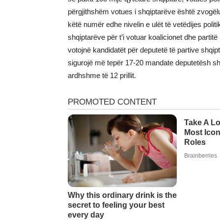
përgjithshëm votues i shqiptarëve është zvogël
këtë numër edhe nivelin e ulët të vetëdijes polit
shqiptarëve për t’i votuar koalicionet dhe partitë
votojnë kandidatët për deputetë të partive shqi
sigurojë më tepër 17-20 mandate deputetësh shqi
ardhshme të 12 prillit.