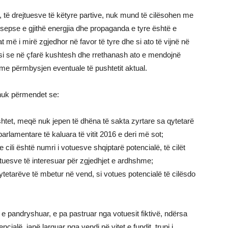
ë, të drejtuesve të këtyre partive, nuk mund të cilësohen me
sepse e gjithë energjia dhe propaganda e tyre është e
at më i mirë zgjedhor në favor të tyre dhe si ato të vijnë në
ësi se në çfarë kushtesh dhe rrethanash ato e mendojnë
me përmbysjen eventuale të pushtetit aktual.
nuk përmendet se:
shtet, meqë nuk jepen të dhëna të sakta zyrtare sa qytetarë
arlamentare të kaluara të vitit 2016 e deri më sot;
 cili është numri i votuesve shqiptarë potencialë, të cilët
otuesve të interesuar për zgjedhjet e ardhshme;
ytetarëve të mbetur në vend, si votues potencialë të cilësdo
e pandryshuar, e pa pastruar nga votuesit fiktivë, ndërsa
ialë, janë larguar nga vendi në vitet e fundit, trupi i