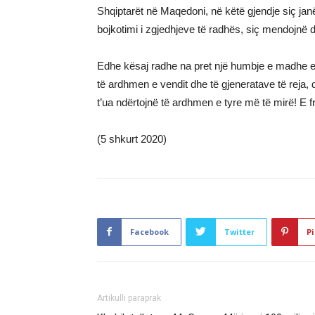
Shqiptarët në Maqedoni, në këtë gjendje siç jan
bojkotimi i zgjedhjeve të radhës, siç mendojnë d
Edhe kësaj radhe na pret një humbje e madhe e
të ardhmen e vendit dhe të gjeneratave të reja, 
t’ua ndërtojnë të ardhmen e tyre më të mirë! E 
(5 shkurt 2020)
Facebook
Twitter
Pi
Artikulli paraprak