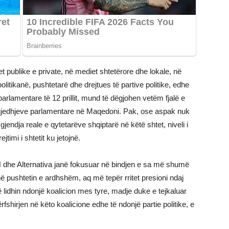
et publike e private, në mediet shtetërore dhe lokale, në
litikanë, pushtetarë dhe drejtues të partive politike, edhe
arlamentare të 12 prillit, mund të dëgjohen vetëm fjalë e
gjedhjeve parlamentare në Maqedoni. Pak, ose aspak nuk
jendja reale e qytetarëve shqiptarë në këtë shtet, niveli i
timi i shtetit ku jetojnë.
 dhe Alternativa janë fokusuar në bindjen e sa më shumë
ë pushtetin e ardhshëm, aq më tepër rritet presioni ndaj
ë lidhin ndonjë koalicion mes tyre, madje duke e tejkaluar
fshirjen në këto koalicione edhe të ndonjë partie politike, e