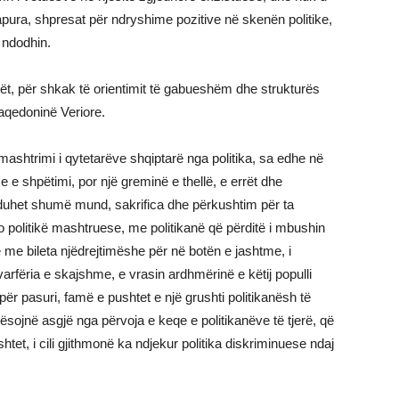
pura, shpresat për ndryshime pozitive në skenën politike,
ë ndodhin.
arët, për shkak të orientimit të gabueshëm dhe strukturës
Maqedoninë Veriore.
htrimi i qytetarëve shqiptarë nga politika, sa edhe në
se e shpëtimi, por një greminë e thellë, e errët dhe
’i duhet shumë mund, sakrifica dhe përkushtim për ta
olitikë mashtruese, me politikanë që përditë i mbushin
 me bileta njëdrejtimëshe për në botën e jashtme, i
rfëria e skajshme, e vrasin ardhmërinë e këtij populli
për pasuri, famë e pushtet e një grushti politikanësh të
mësojnë asgjë nga përvoja e keqe e politikanëve të tjerë, që
tet, i cili gjithmonë ka ndjekur politika diskriminuese ndaj