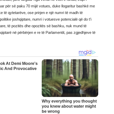
uar për së paku 70 mijë votues, duke llogaritur bashkë me
ike të qytetarëve, ose prirjen e një numri të madh të
 politike joshqiptare, numri i votuesve potencialë që do t’i
ptare, të pozitës dhe opozitës së bashku, nuk mund të
ptarë në përbërjen e re të Parlamentit, pas zgjedhjeve të