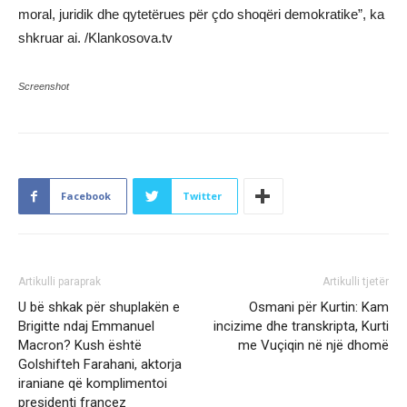
moral, juridik dhe qytetërues për çdo shoqëri demokratike”, ka
shkruar ai. /Klankosova.tv
Screenshot
Facebook
Twitter
Artikulli paraprak
Artikulli tjetër
U bë shkak për shuplakën e
Osmani për Kurtin: Kam
Brigitte ndaj Emmanuel
incizime dhe transkripta, Kurti
Macron? Kush është
me Vuçiqin në një dhomë
Golshifteh Farahani, aktorja
iraniane që komplimentoi
presidenti francez