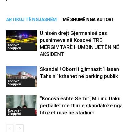
ARTIKUJ TË NGJASHËM
MË SHUMË NGA AUTORI
U nisën drejt Gjermanisë pas
pushimeve në Kosovë TRE
Kosovë-
MËRGIMTARË HUMBIN JETËN NË
Shqipëri
AKSIDENT
Skandali! Oborri i gjimnazit ‘Hasan
Tahsini’ kthehet në parking publik
Kosovë-
Shqipëri
“Kosova është Serbi”, Mirlind Daku
përballet me thirrje skandaloze nga
Kosovë-
tifozët rusë në stadium
Shqipëri