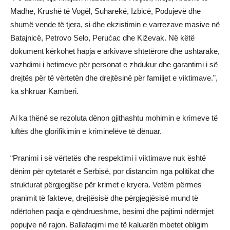
Madhe, Krushë të Vogël, Suharekë, Izbicë, Podujevë dhe
shumë vende të tjera, si dhe ekzistimin e varrezave masive në
Batajnicë, Petrovo Selo, Perućac dhe Kiževak. Në këtë
dokument kërkohet hapja e arkivave shtetërore dhe ushtarake,
vazhdimi i hetimeve për personat e zhdukur dhe garantimi i së
drejtës për të vërtetën dhe drejtësinë për familjet e viktimave.”,
ka shkruar Kamberi.
Ai ka thënë se rezoluta dënon gjithashtu mohimin e krimeve të
luftës dhe glorifikimin e kriminelëve të dënuar.
“Pranimi i së vërtetës dhe respektimi i viktimave nuk është
dënim për qytetarët e Serbisë, por distancim nga politikat dhe
strukturat përgjegjëse për krimet e kryera. Vetëm përmes
pranimit të fakteve, drejtësisë dhe përgjegjësisë mund të
ndërtohen paqja e qëndrueshme, besimi dhe pajtimi ndërmjet
popujve në rajon. Ballafaqimi me të kaluarën mbetet obligim