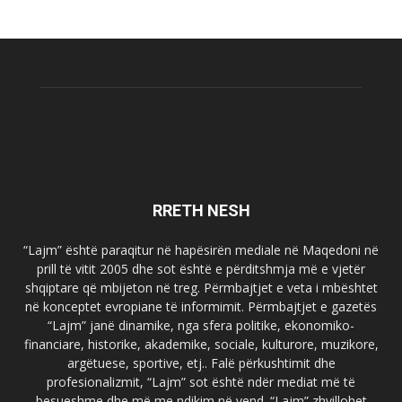
RRETH NESH
“Lajm” është paraqitur në hapësirën mediale në Maqedoni në
prill të vitit 2005 dhe sot është e përditshmja më e vjetër
shqiptare që mbijeton në treg. Përmbajtjet e veta i mbështet
në konceptet evropiane të informimit. Përmbajtjet e gazetës
“Lajm” janë dinamike, nga sfera politike, ekonomiko-
financiare, historike, akademike, sociale, kulturore, muzikore,
argëtuese, sportive, etj.. Falë përkushtimit dhe
profesionalizmit, “Lajm” sot është ndër mediat më të
besueshme dhe më me ndikim në vend. “Lajm” zhvillohet