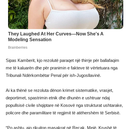
Sipas Kamberit, kjo rezolutë paraqet një thirrje për ballafaqim
me të kaluarën dhe për pranimin e fakteve të vërtetuara nga
Tribunali Ndërkombëtar Penal për ish-Jugosllavinë.
Ai ka thënë se rezoluta dënon krimet sistematike, vrasjet,
deportimet, spastrimin etnik dhe dhunën e ushtruar ndaj
popullsisë civile shqiptare në Kosovë nga strukturat ushtarake,
policore dhe paramilitare të regjimit të atëhershëm të Serbisë.
“Po ashtu, ajo rikujton masakrat në Reçak, Mejë, Krushë të