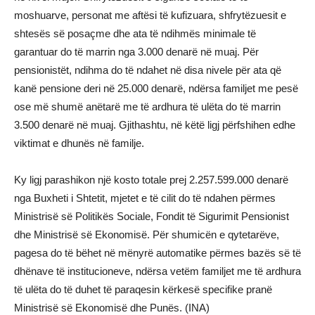
moshuarve, personat me aftësi të kufizuara, shfrytëzuesit e
shtesës së posaçme dhe ata të ndihmës minimale të
garantuar do të marrin nga 3.000 denarë në muaj. Për
pensionistët, ndihma do të ndahet në disa nivele për ata që
kanë pensione deri në 25.000 denarë, ndërsa familjet me pesë
ose më shumë anëtarë me të ardhura të ulëta do të marrin
3.500 denarë në muaj. Gjithashtu, në këtë ligj përfshihen edhe
viktimat e dhunës në familje.
Ky ligj parashikon një kosto totale prej 2.257.599.000 denarë
nga Buxheti i Shtetit, mjetet e të cilit do të ndahen përmes
Ministrisë së Politikës Sociale, Fondit të Sigurimit Pensionist
dhe Ministrisë së Ekonomisë. Për shumicën e qytetarëve,
pagesa do të bëhet në mënyrë automatike përmes bazës së të
dhënave të institucioneve, ndërsa vetëm familjet me të ardhura
të ulëta do të duhet të paraqesin kërkesë specifike pranë
Ministrisë së Ekonomisë dhe Punës. (INA)