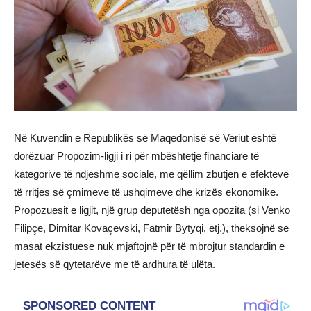
Në Kuvendin e Republikës së Maqedonisë së Veriut është
dorëzuar Propozim-ligji i ri për mbështetje financiare të
kategorive të ndjeshme sociale, me qëllim zbutjen e efekteve
të rritjes së çmimeve të ushqimeve dhe krizës ekonomike.
Propozuesit e ligjit, një grup deputetësh nga opozita (si Venko
Filipçe, Dimitar Kovaçevski, Fatmir Bytyqi, etj.), theksojnë se
masat ekzistuese nuk mjaftojnë për të mbrojtur standardin e
jetesës së qytetarëve me të ardhura të ulëta.