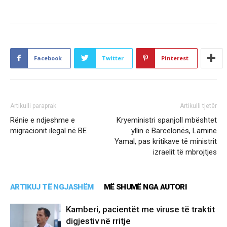
Facebook
Twitter
Pinterest
Artikulli paraprak
Artikulli tjetër
Rënie e ndjeshme e
Kryeministri spanjoll mbështet
migracionit ilegal në BE
yllin e Barcelonës, Lamine
Yamal, pas kritikave të ministrit
izraelit të mbrojtjes
ARTIKUJ TË NGJASHËM
MË SHUMË NGA AUTORI
Kamberi, pacientët me viruse të traktit
digjestiv në rritje