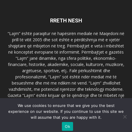
RRETH NESH
“Lajm” është paraqitur në hapësirën mediale në Maqedoni në
prill të vitit 2005 dhe sot është e përditshmja më e vjetër
shqiptare që mbijeton në treg. Përmbajtjet e veta i mbështet
në konceptet evropiane të informimit. Përmbajtjet e gazetës
“Lajm” janë dinamike, nga sfera politike, ekonomiko-
financiare, historike, akademike, sociale, kulturore, muzikore,
argëtuese, sportive, etj.. Falë përkushtimit dhe
profesionalizmit, “Lajm” sot është ndër mediat më të
besueshme dhe më me ndikim në vend. “Lajm” zhvillohet
vazhdimisht, me potencial njerëzor dhe teknologji moderne.
Gazeta “Lajm” është krijuar që të qëndrojë dhe të mbetet një
emër i dallueshëm në hapësirat ballkanike dhe evropiane. Ueb
We use cookies to ensure that we give you the best
faqja zyrtare e gazetës “Lajm”, www.lajmpress.org është një
experience on our website. If you continue to use this site we
ndër portalet më të njohur në Maqedoni.
will assume that you are happy with it.
Na kontakto:
lajm.sk@gmail.com
Ok