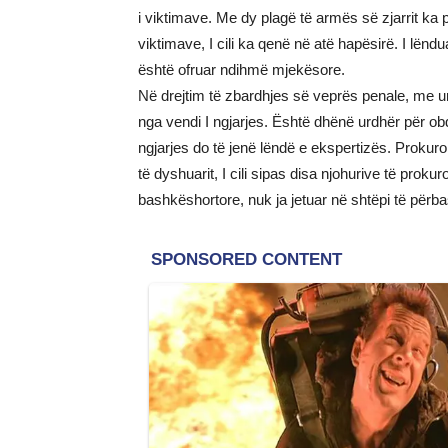
i viktimave. Me dy plagë të armës së zjarrit ka p
viktimave, I cili ka qenë në atë hapësirë. I lëndua
është ofruar ndihmë mjekësore.
Në drejtim të zbardhjes së veprës penale, me ur
nga vendi I ngjarjes. Është dhënë urdhër për ob
ngjarjes do të jenë lëndë e ekspertizës. Prokuro
të dyshuarit, I cili sipas disa njohurive të pro
bashkëshortore, nuk ja jetuar në shtëpi të për