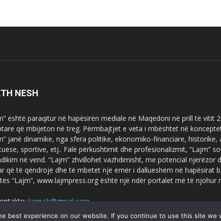
ETH NESH
m” është paraqitur në hapësirën mediale në Maqedoni në prill të vitit
ptare që mbijeton në treg. Përmbajtjet e veta i mbështet në koncepte
m” janë dinamike, nga sfera politike, ekonomiko-financiare, historike,
tuese, sportive, etj.. Falë përkushtimit dhe profesionalizmit, “Lajm
dikim në vend. “Lajm” zhvillohet vazhdimisht, me potencial njerëzor
uar që të qëndrojë dhe të mbetet një emër i dallueshëm në hapësirat b
tës “Lajm”, www.lajmpress.org është një ndër portalet më të njohur
ontakto:
lajm.sk@gmail.com
e best experience on our website. If you continue to use this site we w