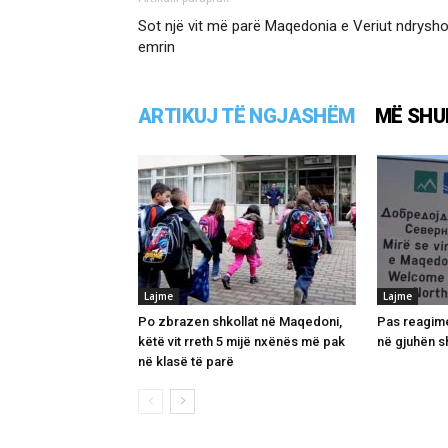
Sot një vit më parë Maqedonia e Veriut ndrysho
emrin
ARTIKUJ TË NGJASHËM
MË SHU
Lajme
Lajme
Po zbrazen shkollat në Maqedoni,
Pas reagime
këtë vit rreth 5 mijë nxënës më pak
në gjuhën s
në klasë të parë