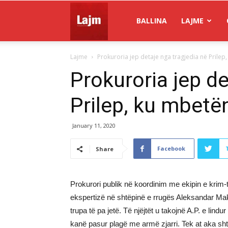
Gazeta
BALLINA
LAJME
Lajme
Prokuroria jep detaje nga tragjedia në Prilep,
Lajm
Prokuroria jep de
Prilep, ku mbetë
January 11, 2020
Facebook
Share
Prokurori publik në koordinim me ekipin e krim
ekspertizë në shtëpinë e rrugës Aleksandar Mak
trupa të pa jetë. Të njëjtët u takojnë A.P. e lindu
kanë pasur plagë me armë zjarri. Tek at aka shtë