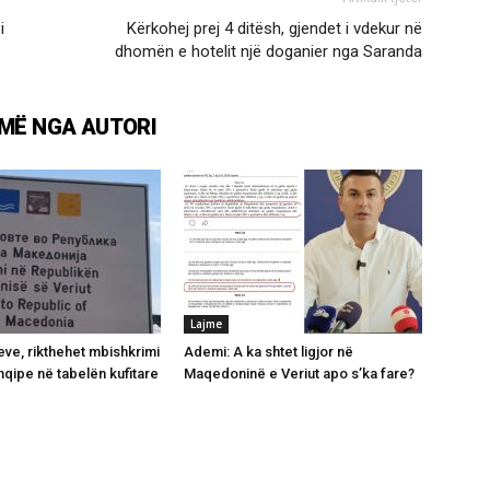
i
Kërkohej prej 4 ditësh, gjendet i vdekur në
dhomën e hotelit një doganier nga Saranda
MË NGA AUTORI
Lajme
ve, rikthehet mbishkrimi
Ademi: A ka shtet ligjor në
hqipe në tabelën kufitare
Maqedoninë e Veriut apo s’ka fare?