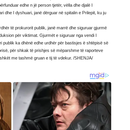
ërfunduar edhe n jë person tjetër, vëlla dhe djalë I
ri dhe I dyshuari, janë dërguar në spitalin e Prilepit, ku ju
dhër të prokurorit publik, janë marrë dhe siguruar gjurmë
duksion për viktimat. Gjurmët e siguruar nga vendi I
ri publik ka dhënë edhe urdhër për bastisjes ë shtëpisë së
kurorisë, për shkak të prishjes së mëparshme të raporteve
bashkët me tashmë gruan e tij të vdekur. /SHENJA/