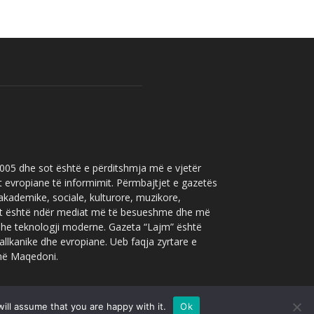
 2005 dhe sot është e përditshmja më e vjetër
t evropiane të informimit. Përmbajtjet e gazetës
 akademike, sociale, kulturore, muzikore,
” sot është ndër mediat më të besueshme dhe më
 dhe teknologji moderne. Gazeta “Lajm” është
allkanike dhe evropiane. Ueb faqja zyrtare e
 në Maqedoni.
ill assume that you are happy with it.
Ok