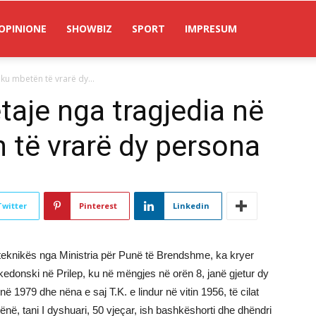
OPINIONE
SHOWBIZ
SPORT
IMPRESUM
 ku mbetën të vrarë dy...
taje nga tragjedia në
n të vrarë dy persona
Twitter
Pinterest
Linkedin
-teknikës nga Ministria për Punë të Brendshme, ka kryer
edonski në Prilep, ku në mëngjes në orën 8, janë gjetur dy
r në 1979 dhe nëna e saj T.K. e lindur në vitin 1956, të cilat
në, tani I dyshuari, 50 vjeçar, ish bashkëshorti dhe dhëndri