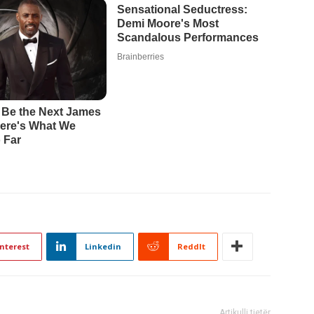
nterest
Linkedin
ReddIt
Artikulli tjetër