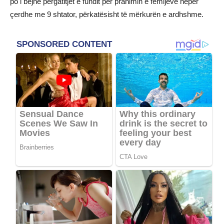
po i bëjnë përgatitjet e fundit për pranimin e fëmijëve nëpër
çerdhe me 9 shtator, përkatësisht të mërkurën e ardhshme.