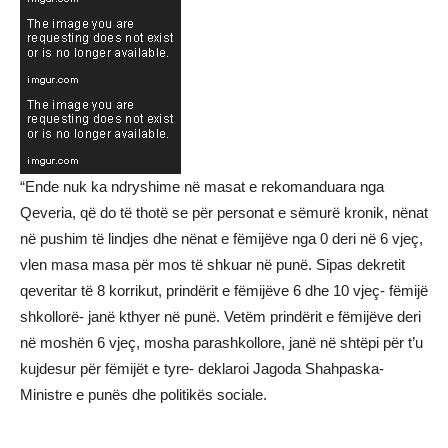
“Ende nuk ka ndryshime në masat e rekomanduara nga
Qeveria, që do të thotë se për personat e sëmurë kronik, nënat
në pushim të lindjes dhe nënat e fëmijëve nga 0 deri në 6 vjeç,
vlen masa masa për mos të shkuar në punë. Sipas dekretit
qeveritar të 8 korrikut, prindërit e fëmijëve 6 dhe 10 vjeç- fëmijë
shkollorë- janë kthyer në punë. Vetëm prindërit e fëmijëve deri
në moshën 6 vjeç, mosha parashkollore, janë në shtëpi për t’u
kujdesur për fëmijët e tyre- deklaroi Jagoda Shahpaska-
Ministre e punës dhe politikës sociale.