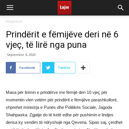
Maqedoni
Prindërit e fëmijëve deri në 6
vjeç, të lirë nga puna
September 4, 2020
Facebook
Twitter
Masa për lirimin e prindërve me fëmijë deri 10 vjeç për
momentin vlen vetëm për prindërit e fëmijëve parashkollorë,
shprehet ministrja e Punës dhe Politikës Sociale, Jagoda
Shahpaska. Zgjatje do të ketë edhe për pushimin e lindjes
derisa ky vendim të ndryshojë nga Qeveria. Sipas saj, çerdhet