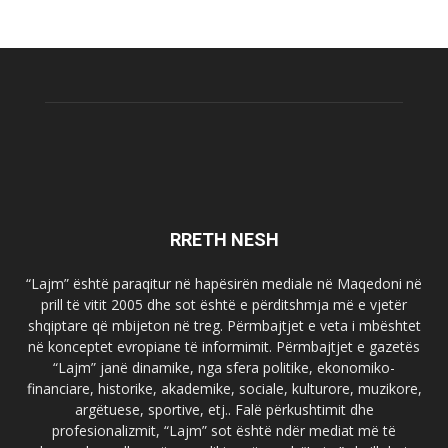
RRETH NESH
“Lajm” është paraqitur në hapësirën mediale në Maqedoni në
prill të vitit 2005 dhe sot është e përditshmja më e vjetër
shqiptare që mbijeton në treg. Përmbajtjet e veta i mbështet
në konceptet evropiane të informimit. Përmbajtjet e gazetës
“Lajm” janë dinamike, nga sfera politike, ekonomiko-
financiare, historike, akademike, sociale, kulturore, muzikore,
argëtuese, sportive, etj.. Falë përkushtimit dhe
profesionalizmit, “Lajm” sot është ndër mediat më të