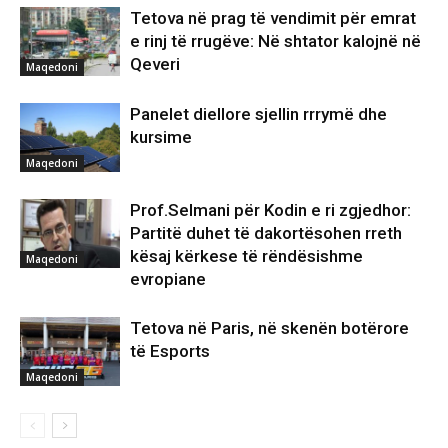
Tetova në prag të vendimit për emrat
e rinj të rrugëve: Në shtator kalojnë në
Qeveri
Maqedoni
Panelet diellore sjellin rrrymë dhe
kursime
Maqedoni
Prof.Selmani për Kodin e ri zgjedhor:
Partitë duhet të dakortësohen rreth
kësaj kërkese të rëndësishme
Maqedoni
evropiane
Tetova në Paris, në skenën botërore
të Esports
Maqedoni