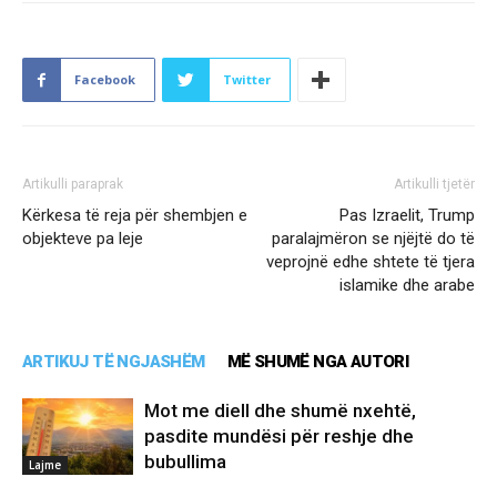
Facebook
Twitter
Artikulli paraprak
Artikulli tjetër
Kërkesa të reja për shembjen e
Pas Izraelit, Trump
objekteve pa leje
paralajmëron se njëjtë do të
veprojnë edhe shtete të tjera
islamike dhe arabe
ARTIKUJ TË NGJASHËM
MË SHUMË NGA AUTORI
Mot me diell dhe shumë nxehtë,
pasdite mundësi për reshje dhe
bubullima
Lajme