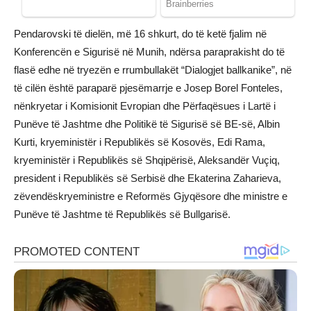
Pendarovski të dielën, më 16 shkurt, do të ketë fjalim në
Konferencën e Sigurisë në Munih, ndërsa paraprakisht do të
flasë edhe në tryezën e rrumbullakët “Dialogjet ballkanike”, në
të cilën është paraparë pjesëmarrje e Josep Borel Fonteles,
nënkryetar i Komisionit Evropian dhe Përfaqësues i Lartë i
Punëve të Jashtme dhe Politikë të Sigurisë së BE-së, Albin
Kurti, kryeministër i Republikës së Kosovës, Edi Rama,
kryeministër i Republikës së Shqipërisë, Aleksandër Vuçiq,
president i Republikës së Serbisë dhe Ekaterina Zaharieva,
zëvendëskryeministre e Reformës Gjyqësore dhe ministre e
Punëve të Jashtme të Republikës së Bullgarisë.