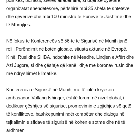
politikës, biznesit, sferës akademike, shoqërisë qytetare,
organizatat shëndetësore, përfshirë mbi 35 shefa të shteteve
dhe qeverive dhe mbi 100 ministra të Punëve të Jashtme dhe
të Mbrojtjes.
Në fokus të Konferencës së 56-të të Sigurisë në Munih janë
roli i Perëndimit në botën globale, situata aktuale në Evropë,
Kinë, Rusi dhe SHBA, ndodhitë në Mesdhe, Lindjen e Afërt dhe
Azi Jugore, si dhe çështje që kanë lidhje me koronavirusin dhe
me ndryshimet klimatike.
Konferenca e Sigurisë në Munih, me të cilën kryeson
ambasadori Volfang Ishinger, është forum në nivel global, i
dedikuar çështjes së sigurisë, promovimin e zgjidhjes së qetë
të konflikteve, bashkëpunimi ndërkombëtar dhe dialogu në
tejkalimin e sfidave të sigurisë në kohën e sotme dhe në të
ardhmen.