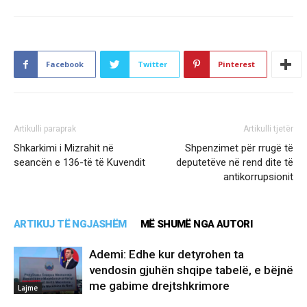
Facebook
Twitter
Pinterest
Artikulli paraprak
Artikulli tjetër
Shkarkimi i Mizrahit në
Shpenzimet për rrugë të
seancën e 136-të të Kuvendit
deputetëve në rend dite të
antikorrupsionit
ARTIKUJ TË NGJASHËM
MË SHUMË NGA AUTORI
Ademi: Edhe kur detyrohen ta
vendosin gjuhën shqipe tabelë, e bëjnë
me gabime drejtshkrimore
Lajme