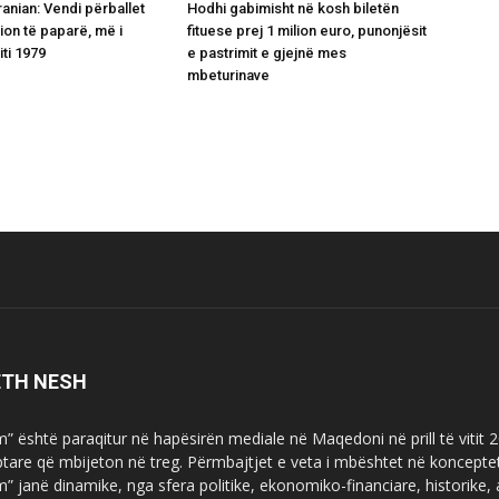
ranian: Vendi përballet
Hodhi gabimisht në kosh biletën
ion të paparë, më i
fituese prej 1 milion euro, punonjësit
iti 1979
e pastrimit e gjejnë mes
mbeturinave
ETH NESH
m” është paraqitur në hapësirën mediale në Maqedoni në prill të vitit
ptare që mbijeton në treg. Përmbajtjet e veta i mbështet në koncepte
m” janë dinamike, nga sfera politike, ekonomiko-financiare, historike,