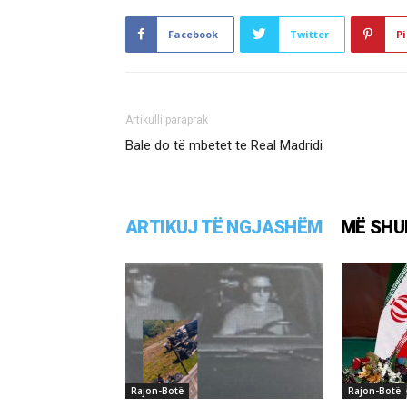
Facebook
Twitter
Pi
Artikulli paraprak
Bale do të mbetet te Real Madridi
ARTIKUJ TË NGJASHËM
MË SHU
Rajon-Botë
Rajon-Botë