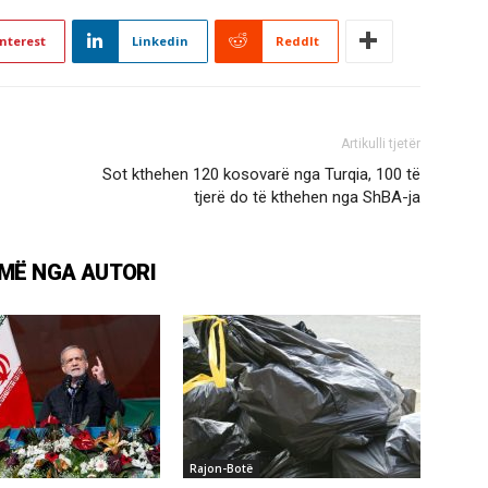
nterest
Linkedin
ReddIt
Artikulli tjetër
​Sot kthehen 120 kosovarë nga Turqia, 100 të
tjerë do të kthehen nga ShBA-ja
MË NGA AUTORI
Rajon-Botë