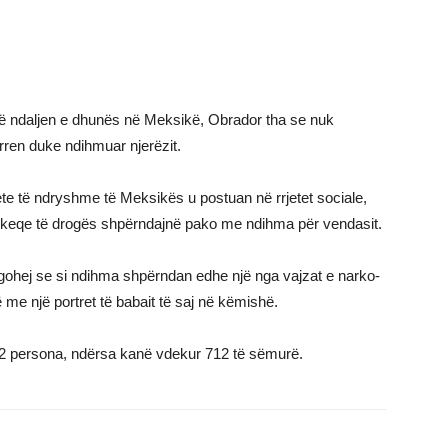
në ndaljen e dhunës në Meksikë, Obrador tha se nuk
urren duke ndihmuar njerëzit.
e të ndryshme të Meksikës u postuan në rrjetet sociale,
amëkeqe të drogës shpërndajnë pako me ndihma për vendasit.
gohej se si ndihma shpërndan edhe një nga vajzat e narko-
e një portret të babait të saj në këmishë.
2 persona, ndërsa kanë vdekur 712 të sëmurë.