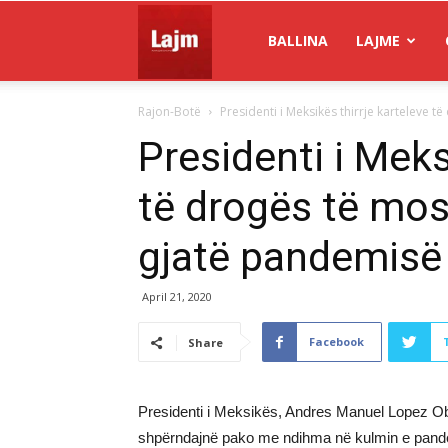
Gazeta
BALLINA
LAJME
Rajon-Botë
Presidenti i Meksikës thirrje karteleve 
Lajm
Presidenti i Meks
të drogës të mo
gjatë pandemisë
April 21, 2020
Facebook
Share
Presidenti i Meksikës, Andres Manuel Lopez Obr
shpërndajnë pako me ndihma në kulmin e pandem