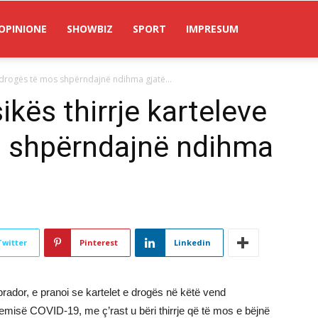
OPINIONE
SHOWBIZ
SPORT
IMPRESUM
të drogës të mos shpërndajnë ndihma gjatë...
ikës thirrje karteleve
s shpërndajnë ndihma
Twitter
Pinterest
Linkedin
ador, e pranoi se kartelet e drogës në këtë vend
isë COVID-19, me ç’rast u bëri thirrje që të mos e bëjnë