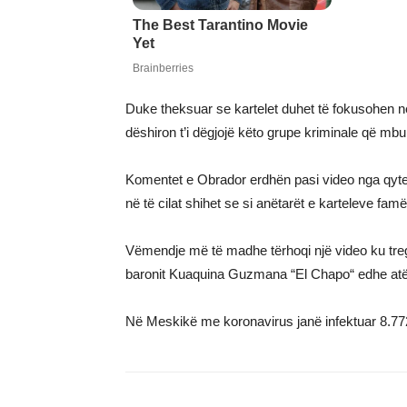
Duke theksuar se kartelet duhet të fokusohen 
dëshiron t’i dëgjojë këto grupe kriminale që mb
Komentet e Obrador erdhën pasi video nga qytet
në të cilat shihet se si anëtarët e karteleve f
Vëmendje më të madhe tërhoqi një video ku tre
baronit Kuaquina Guzmana “El Chapo“ edhe atë m
Në Meskikë me koronavirus janë infektuar 8.77