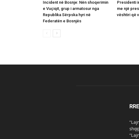
Incident në Bosnje: Nën shoqerimin
Presidenti i
e Vuçiqit, grup i armatosur nga
me një pres
Republika Sërpska hyri në
vështiri që v
Federatën e Bosnjës
RR
“Laj
shqi
“Laj