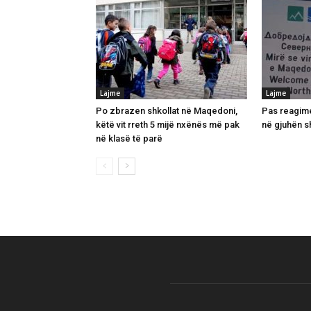
Lajme
Lajme
Po zbrazen shkollat në Maqedoni,
Pas reagime
këtë vit rreth 5 mijë nxënës më pak
në gjuhën s
në klasë të parë