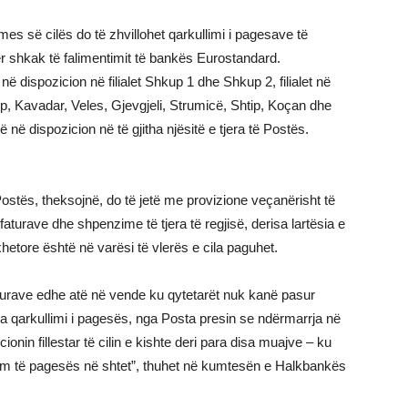
 së cilës do të zhvillohet qarkullimi i pagesave të
ër shkak të falimentimit të bankës Eurostandard.
në dispozicion në filialet Shkup 1 dhe Shkup 2, filialet në
ep, Kavadar, Veles, Gjevgjeli, Strumicë, Shtip, Koçan dhe
në dispozicion në të gjitha njësitë e tjera të Postës.
stës, theksojnë, do të jetë me provizione veçanërisht të
aturave dhe shpenzime të tjera të regjisë, derisa lartësia e
hetore është në varësi të vlerës e cila paguhet.
iturave edhe atë në vende ku qytetarët nuk kanë pasur
a qarkullimi i pagesës, nga Posta presin se ndërmarrja në
onin fillestar të cilin e kishte deri para disa muajve – ku
hshëm të pagesës në shtet”, thuhet në kumtesën e Halkbankës