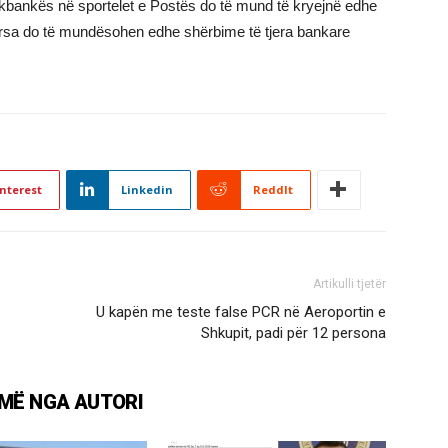
alkbankës në sportelet e Postës do të mund të kryejnë edhe
ndërsa do të mundësohen edhe shërbime të tjera bankare
nterest
Linkedin
ReddIt
Artikulli tjetër
U kapën me teste false PCR në Aeroportin e
Shkupit, padi për 12 persona
MË NGA AUTORI