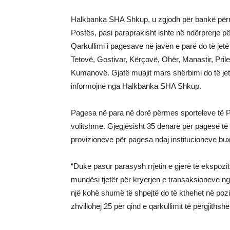
Halkbanka SHA Shkup, u zgjodh për bankë përmes
Postës, pasi paraprakisht ishte në ndërprerje p
Qarkullimi i pagesave në javën e parë do të jetë 
Tetovë, Gostivar, Kërçovë, Ohër, Manastir, Pril
Kumanovë. Gjatë muajit mars shërbimi do të jetë 
informojnë nga Halkbanka SHA Shkup.
Pagesa në para në dorë përmes sporteleve të Po
volitshme. Gjegjësisht 35 denarë për pagesë të f
provizioneve për pagesa ndaj institucioneve bux
“Duke pasur parasysh rrjetin e gjerë të ekspoz
mundësi tjetër për kryerjen e transaksioneve ng
një kohë shumë të shpejtë do të kthehet në pozici
zhvillohej 25 për qind e qarkullimit të përgjit