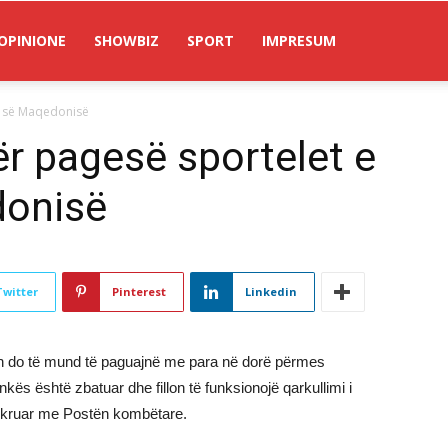
OPINIONE
SHOWBIZ
SPORT
IMPRESUM
s së Maqedonisë
ër pagesë sportelet e
donisë
Twitter
Pinterest
Linkedin
ish do të mund të paguajnë me para në dorë përmes
ës është zbatuar dhe fillon të funksionojë qarkullimi i
hkruar me Postën kombëtare.