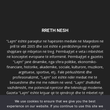
RRETH NESH
“Lajm” është paraqitur në hapësirën mediale në Maqedoni në
prill të vitit 2005 dhe sot është e përditshmja më e vjetër
shqiptare që mbijeton në treg. Përmbajtjet e veta i mbështet
në konceptet evropiane të informimit. Përmbajtjet e gazetës
“Lajm” janë dinamike, nga sfera politike, ekonomiko-
financiare, historike, akademike, sociale, kulturore, muzikore,
argëtuese, sportive, etj.. Falë përkushtimit dhe
profesionalizmit, “Lajm” sot është ndër mediat më të
besueshme dhe më me ndikim në vend. “Lajm” zhvillohet
vazhdimisht, me potencial njerëzor dhe teknologji moderne.
Gazeta “Lajm” është krijuar që të qëndrojë dhe të mbetet një
emër i dallueshëm në hapësirat ballkanike dhe evropiane. Ueb
We use cookies to ensure that we give you the best
faqja zyrtare e gazetës “Lajm”, www.lajmpress.org është një
experience on our website. If you continue to use this site we
ndër portalet më të njohur në Maqedoni.