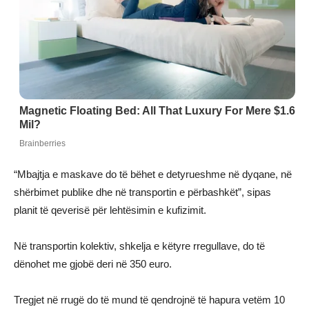
“Mbajtja e maskave do të bëhet e detyrueshme në dyqane, në
shërbimet publike dhe në transportin e përbashkët”, sipas
planit të qeverisë për lehtësimin e kufizimit.
Në transportin kolektiv, shkelja e këtyre rregullave, do të
dënohet me gjobë deri në 350 euro.
Tregjet në rrugë do të mund të qendrojnë të hapura vetëm 10