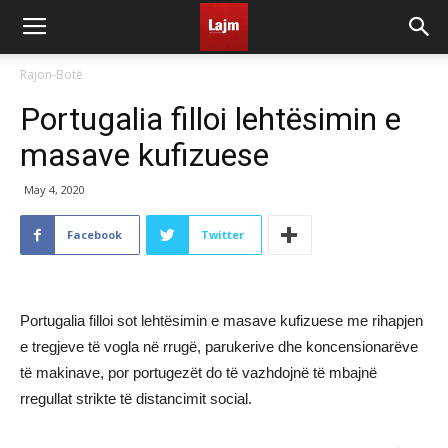
Rajon-Botë
Portugalia filloi lehtësimin e
masave kufizuese
May 4, 2020
Facebook
Twitter
Portugalia filloi sot lehtësimin e masave kufizuese me rihapjen
e tregjeve të vogla në rrugë, parukerive dhe koncensionarëve
të makinave, por portugezët do të vazhdojnë të mbajnë
rregullat strikte të distancimit social.