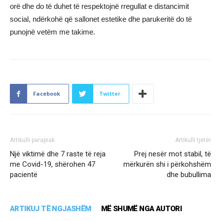
orë dhe do të duhet të respektojnë rregullat e distancimit
social, ndërkohë që sallonet estetike dhe parukeritë do të
punojnë vetëm me takime.
Facebook
Twitter
Artikulli paraprak
Artikulli tjetër
Një viktimë dhe 7 raste të reja
Prej nesër mot stabil, të
me Covid-19, shërohen 47
mërkurën shi i përkohshëm
pacientë
dhe bubullima
ARTIKUJ TË NGJASHËM
MË SHUMË NGA AUTORI