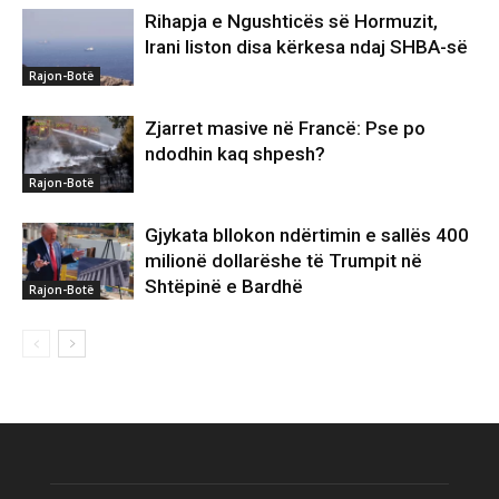
Rihapja e Ngushticës së Hormuzit,
Irani liston disa kërkesa ndaj SHBA-së
Rajon-Botë
Zjarret masive në Francë: Pse po
ndodhin kaq shpesh?
Rajon-Botë
Gjykata bllokon ndërtimin e sallës 400
milionë dollarëshe të Trumpit në
Shtëpinë e Bardhë
Rajon-Botë