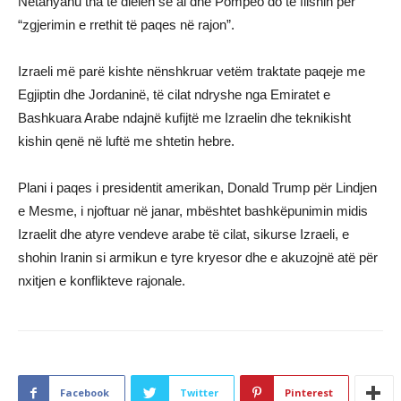
Netanyahu tha të dielën se ai dhe Pompeo do të flisnin për
“zgjerimin e rrethit të paqes në rajon”.
Izraeli më parë kishte nënshkruar vetëm traktate paqeje me
Egjiptin dhe Jordaninë, të cilat ndryshe nga Emiratet e
Bashkuara Arabe ndajnë kufijtë me Izraelin dhe teknikisht
kishin qenë në luftë me shtetin hebre.
Plani i paqes i presidentit amerikan, Donald Trump për Lindjen
e Mesme, i njoftuar në janar, mbështet bashkëpunimin midis
Izraelit dhe atyre vendeve arabe të cilat, sikurse Izraeli, e
shohin Iranin si armikun e tyre kryesor dhe e akuzojnë atë për
nxitjen e konflikteve rajonale.
Facebook
Twitter
Pinterest