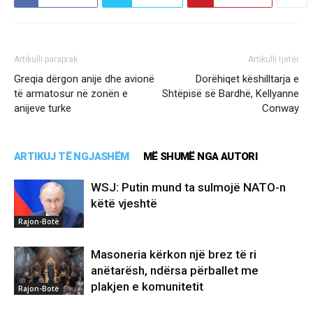
Artikulli paraprak
Artikulli tjetër
Greqia dërgon anije dhe avionë
Dorëhiqet këshilltarja e
të armatosur në zonën e
Shtëpisë së Bardhë, Kellyanne
anijeve turke
Conway
ARTIKUJ TË NGJASHËM
MË SHUMË NGA AUTORI
WSJ: Putin mund ta sulmojë NATO-n
këtë vjeshtë
Rajon-Botë
Masoneria kërkon një brez të ri
anëtarësh, ndërsa përballet me
plakjen e komunitetit
Rajon-Botë