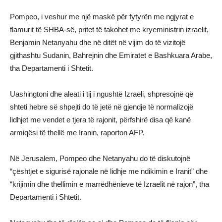
Pompeo, i veshur me një maskë për fytyrën me ngjyrat e
flamurit të SHBA-së, pritet të takohet me kryeministrin izraelit,
Benjamin Netanyahu dhe në ditët në vijim do të vizitojë
gjithashtu Sudanin, Bahrejnin dhe Emiratet e Bashkuara Arabe,
tha Departamenti i Shtetit.
Uashingtoni dhe aleati i tij i ngushtë Izraeli, shpresojnë që
shteti hebre së shpejti do të jetë në gjendje të normalizojë
lidhjet me vendet e tjera të rajonit, përfshirë disa që kanë
armiqësi të thellë me Iranin, raporton AFP.
Në Jerusalem, Pompeo dhe Netanyahu do të diskutojnë
“çështjet e sigurisë rajonale në lidhje me ndikimin e Iranit” dhe
“krijimin dhe thellimin e marrëdhënieve të Izraelit në rajon”, tha
Departamenti i Shtetit.