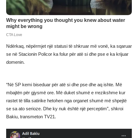
Ndërkaq, nëpërmjet një statusi të shkruar më vonë, ka sqaruar
se në Stacionin Policor ka folur për atë si dhe pse e ka krijuar
domenin.
“Në SP kemi biseduar për atë si dhe pse dhe aq ishte. Më
mbajtën për gjysmë ore. Më duket shumë e rrezikshme kur
rastet të tilla satirike hetohen nga organet shumë më shpejtë
se sa ato serioze. Dhe ky nuk është një perceptim”, shkroi
Bakiu, transmeton TV21.