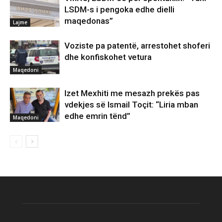
LSDM-s i pengoka edhe dielli
maqedonas”
Lajme
Voziste pa patentë, arrestohet shoferi
dhe konfiskohet vetura
Maqedoni
Izet Mexhiti me mesazh prekës pas
vdekjes së Ismail Toçit: “Liria mban
edhe emrin tënd”
Maqedoni