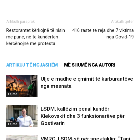
Artikulli paraprak
Artikulli tjetër
Restorantet kërkojnë të nisin
416 raste të reja dhe 7 viktima
me punë, në të kundërtën
nga Covid-19
kërcënojnë me protesta
ARTIKUJ TË NGJASHËM
MË SHUMË NGA AUTORI
Ulje e madhe e çmimit të karburantëve
nga mesnata
Lajme
LSDM, kallëzim penal kundër
Klekovskit dhe 3 funksionarëve për
Gostivarin
Lajme
VMRO, LSDM-së për spektaklin: “Tani