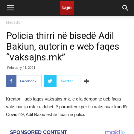
Maqedoni
Policia thirri në bisedë Adil
Bakiun, autorin e web faqes
“vaksajns.mk”
February 11, 2021
Facebook
Twitter
Kreatori i ueb faqes vaksajns.mk, e cila dërgon te ueb faqja
vaksinacija.mk ku duhet të paraqitemi për t’u vaksinuar kundër
Covid-19, Adil Bakiu është ftuar në polici.