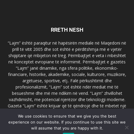
RRETH NESH
“Lajm” është paraqitur në hapësirën mediale në Maqedoni në
prill të vitit 2005 dhe sot është e përditshmja më e vjetër
shqiptare që mbijeton në treg. Përmbajtjet e veta i mbështet
në konceptet evropiane të informimit. Përmbajtjet e gazetës
“Lajm” janë dinamike, nga sfera politike, ekonomiko-
financiare, historike, akademike, sociale, kulturore, muzikore,
argëtuese, sportive, etj.. Falë përkushtimit dhe
profesionalizmit, “Lajm” sot është ndër mediat më të
besueshme dhe më me ndikim në vend. “Lajm” zhvillohet
vazhdimisht, me potencial njerëzor dhe teknologji moderne.
Gazeta “Lajm” është krijuar që të qëndrojë dhe të mbetet një
emër i dallueshëm në hapësirat ballkanike dhe evropiane. Ueb
We use cookies to ensure that we give you the best
faqja zyrtare e gazetës “Lajm”, www.lajmpress.org është një
experience on our website. If you continue to use this site we
ndër portalet më të njohur në Maqedoni.
will assume that you are happy with it.