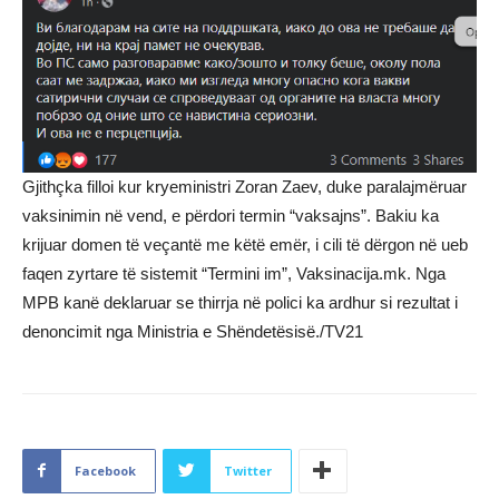
Gjithçka filloi kur kryeministri Zoran Zaev, duke paralajmëruar
vaksinimin në vend, e përdori termin “vaksajns”. Bakiu ka
krijuar domen të veçantë me këtë emër, i cili të dërgon në ueb
faqen zyrtare të sistemit “Termini im”, Vaksinacija.mk. Nga
MPB kanë deklaruar se thirrja në polici ka ardhur si rezultat i
denoncimit nga Ministria e Shëndetësisë./TV21
Facebook
Twitter