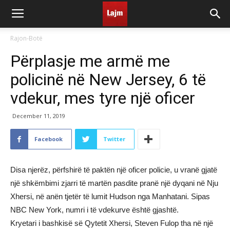
Rajon-Botë
Përplasje me armë me
policinë në New Jersey, 6 të
vdekur, mes tyre një oficer
December 11, 2019
Facebook
Twitter
Disa njerëz, përfshirë të paktën një oficer policie, u vranë gjatë
një shkëmbimi zjarri të martën pasdite pranë një dyqani në Nju
Xhersi, në anën tjetër të lumit Hudson nga Manhatani. Sipas
NBC New York, numri i të vdekurve është gjashtë.
Kryetari i bashkisë së Qytetit Xhersi, Steven Fulop tha në një