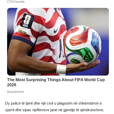
Dy policë të tjerë dhe një civil u plagosën në shkëmbimin e
zjarrit dhe sipas njoftimeve janë në gjendje të qëndrueshme.