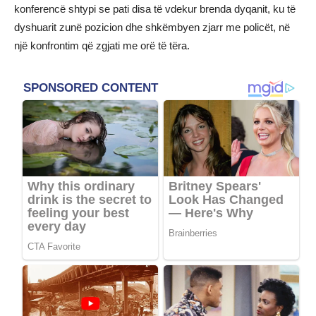
konferencë shtypi se pati disa të vdekur brenda dyqanit, ku të
dyshuarit zunë pozicion dhe shkëmbyen zjarr me policët, në
një konfrontim që zgjati me orë të tëra.