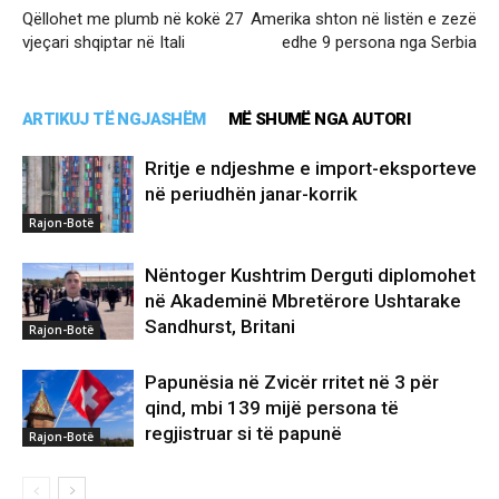
Qëllohet me plumb në kokë 27
Amerika shton në listën e zezë
vjeçari shqiptar në Itali
edhe 9 persona nga Serbia
ARTIKUJ TË NGJASHËM
MË SHUMË NGA AUTORI
Rritje e ndjeshme e import-eksporteve
në periudhën janar-korrik
Rajon-Botë
Nëntoger Kushtrim Derguti diplomohet
në Akademinë Mbretërore Ushtarake
Sandhurst, Britani
Rajon-Botë
Papunësia në Zvicër rritet në 3 për
qind, mbi 139 mijë persona të
regjistruar si të papunë
Rajon-Botë