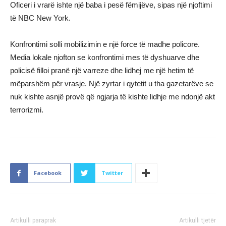
Oficeri i vrarë ishte një baba i pesë fëmijëve, sipas një njoftimi
të NBC New York.
Konfrontimi solli mobilizimin e një force të madhe policore.
Media lokale njofton se konfrontimi mes të dyshuarve dhe
policisë filloi pranë një varreze dhe lidhej me një hetim të
mëparshëm për vrasje. Një zyrtar i qytetit u tha gazetarëve se
nuk kishte asnjë provë që ngjarja të kishte lidhje me ndonjë akt
terrorizmi.
Facebook
Twitter
Artikulli paraprak
Artikulli tjetër