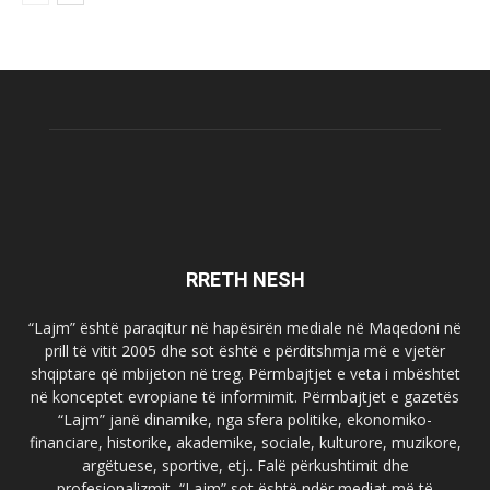
RRETH NESH
“Lajm” është paraqitur në hapësirën mediale në Maqedoni në
prill të vitit 2005 dhe sot është e përditshmja më e vjetër
shqiptare që mbijeton në treg. Përmbajtjet e veta i mbështet
në konceptet evropiane të informimit. Përmbajtjet e gazetës
“Lajm” janë dinamike, nga sfera politike, ekonomiko-
financiare, historike, akademike, sociale, kulturore, muzikore,
argëtuese, sportive, etj.. Falë përkushtimit dhe
profesionalizmit, “Lajm” sot është ndër mediat më të