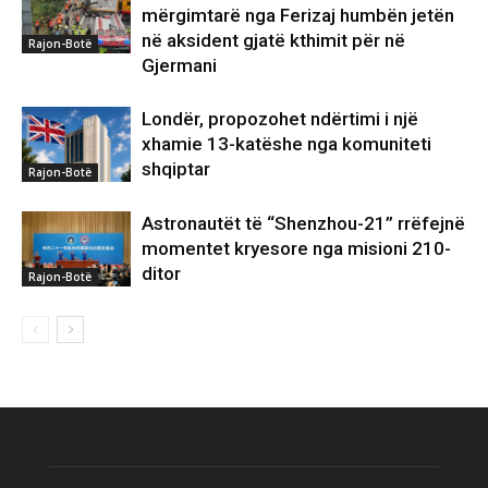
mërgimtarë nga Ferizaj humbën jetën
në aksident gjatë kthimit për në
Rajon-Botë
Gjermani
Londër, propozohet ndërtimi i një
xhamie 13-katëshe nga komuniteti
shqiptar
Rajon-Botë
Astronautët të “Shenzhou-21” rrëfejnë
momentet kryesore nga misioni 210-
ditor
Rajon-Botë