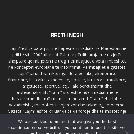
RRETH NESH
“Lajm” është paraqitur në hapësirën mediale në Maqedoni në
prill të vitit 2005 dhe sot është e përditshmja më e vjetër
shqiptare që mbijeton në treg. Përmbajtjet e veta i mbështet
në konceptet evropiane të informimit. Përmbajtjet e gazetës
“Lajm” janë dinamike, nga sfera politike, ekonomiko-
financiare, historike, akademike, sociale, kulturore, muzikore,
argëtuese, sportive, etj.. Falë përkushtimit dhe
profesionalizmit, “Lajm” sot është ndër mediat më të
besueshme dhe më me ndikim në vend. “Lajm” zhvillohet
vazhdimisht, me potencial njerëzor dhe teknologji moderne.
Gazeta “Lajm” është krijuar që të qëndrojë dhe të mbetet një
emër i dallueshëm në hapësirat ballkanike dhe evropiane. Ueb
We use cookies to ensure that we give you the best
faqja zyrtare e gazetës “Lajm”, www.lajmpress.org është një
experience on our website. If you continue to use this site we
ndër portalet më të njohur në Maqedoni.
will assume that you are happy with it.