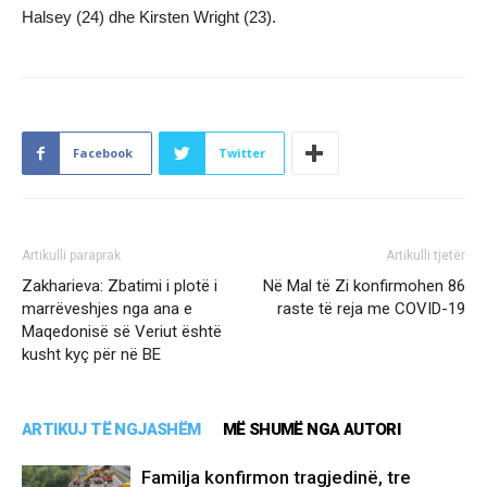
Halsey (24) dhe Kirsten Wright (23).
Facebook
Twitter
Artikulli paraprak
Artikulli tjetër
Zakharieva: Zbatimi i plotë i
Në Mal të Zi konfirmohen 86
marrëveshjes nga ana e
raste të reja me COVID-19
Maqedonisë së Veriut është
kusht kyç për në BE
ARTIKUJ TË NGJASHËM
MË SHUMË NGA AUTORI
Familja konfirmon tragjedinë, tre