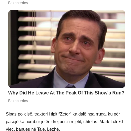
Sipas policisë, traktori i tipit “Zetor” ka dalë nga rruga, ku për
pasojë ka humbur jetën drejtuesi i mjetit, shtetasi Mark Luli 70
vjeç, banues në Tale, Lezhë.