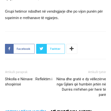
Grupi hetimor ndodhet në vendngjarje dhe po vijon punën për
sqarimin e rrethanave të ngjarjes.
Facebook
Twitter
Artikulli paraprak
Artikulli tjetër
Shkolla e Nënave : Reflektim i
Nëna dhe gratë e dy vëllezërve
shoqërisë
nga Gjilani që humbën jetën në
Durrës rrëfehen për herë të
parë