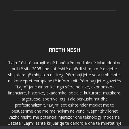
RRETH NESH
“Lajm” është paraqitur në hapësirën mediale në Maqedoni në
prill të vitit 2005 dhe sot është e përditshmja më e vjetër
shqiptare që mbijeton në treg. Përmbajtjet e veta i mbështet
në konceptet evropiane të informimit. Përmbajtjet e gazetës
“Lajm” janë dinamike, nga sfera politike, ekonomiko-
financiare, historike, akademike, sociale, kulturore, muzikore,
argëtuese, sportive, etj.. Falë përkushtimit dhe
profesionalizmit, “Lajm” sot është ndër mediat më të
besueshme dhe më me ndikim në vend. “Lajm” zhvillohet
vazhdimisht, me potencial njerëzor dhe teknologji moderne.
Gazeta “Lajm” është krijuar që të qëndrojë dhe të mbetet një