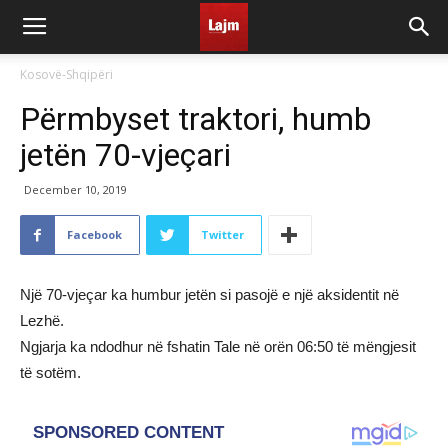
Kosovë-Shqipëri
Përmbyset traktori, humb
jetën 70-vjeçari
December 10, 2019
Facebook
Twitter
Një 70-vjeçar ka humbur jetën si pasojë e një aksidentit në
Lezhë.
Ngjarja ka ndodhur në fshatin Tale në orën 06:50 të mëngjesit
të sotëm.