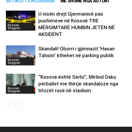
ARTIKUJ TË NGJASHËM
MË SHUMË NGA AUTORI
U nisën drejt Gjermanisë pas
pushimeve në Kosovë TRE
Kosovë-
MËRGIMTARË HUMBIN JETËN NË
Shqipëri
AKSIDENT
Skandali! Oborri i gjimnazit ‘Hasan
Tahsini’ kthehet në parking publik
Kosovë-
Shqipëri
“Kosova është Serbi”, Mirlind Daku
përballet me thirrje skandaloze nga
Kosovë-
tifozët rusë në stadium
Shqipëri