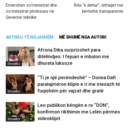
Emërohen zv/ministrat dhe
Rita “e dehur”, shfaqet me
zv/ministrat plotësues në
këmishë transparente
Qeverinë teknike
ARTIKUJ TË NGJASHËM
MË SHUMË NGA AUTORI
Afrona Dika surprizohet para
ditëlindjes: I fejuari e mbulon me
dhurata luksoze
ShowBiz
“Ti je një perëndeshë” – Donna Dafi
paralajmëron klipin e ri me mesazh të
fuqishëm për vajzat dhe gratë
ShowBiz
Leo publikon këngën e re “DON”,
konfirmon rikthimin me Lelën përmes
videoklipit
ShowBiz