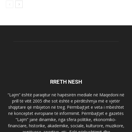
RRETH NESH
“Lajm” është paraqitur në hapësirën mediale në Maqedoni në
prill të vitit 2005 dhe sot është e përditshmja më e vjetër
shqiptare që mbijeton në treg. Përmbajtjet e veta i mbështet
në konceptet evropiane të informimit. Përmbajtjet e gazetës
“Lajm” janë dinamike, nga sfera politike, ekonomiko-
financiare, historike, akademike, sociale, kulturore, muzikore,
argëtuese, sportive, etj.. Falë përkushtimit dhe