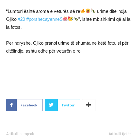
“Lumturi është aroma e veturës së re
urime ditëlindja
Gjiko
#29
#porshecayenneS
”, ishte mbishkrimi që ai ia
la fotos.
Për ndryshe, Gjiko pranoi urime të shumta në këtë foto, si për
ditëlindje, ashtu edhe për veturën e re.
Facebook
Twitter
Artikulli paraprak
Artikulli tjetër