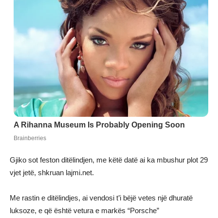
Gjiko sot feston ditëlindjen, me këtë datë ai ka mbushur plot 29
vjet jetë, shkruan lajmi.net.
Me rastin e ditëlindjes, ai vendosi t’i bëjë vetes një dhuratë
luksoze, e që është vetura e markës “Porsche”