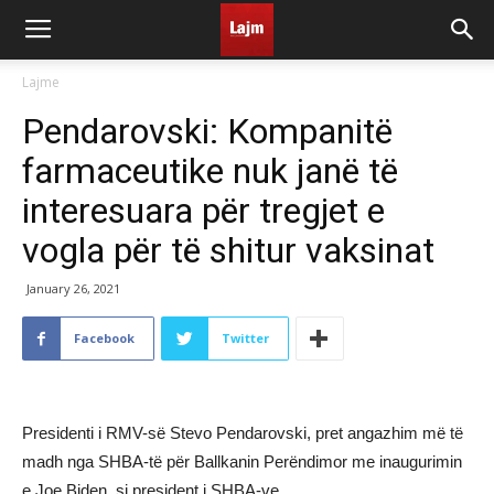
Lajme
Pendarovski: Kompanitë
farmaceutike nuk janë të
interesuara për tregjet e
vogla për të shitur vaksinat
January 26, 2021
Facebook
Twitter
Presidenti i RMV-së Stevo Pendarovski, pret angazhim më të
madh nga SHBA-të për Ballkanin Perëndimor me inaugurimin
e Joe Biden, si president i SHBA-ve.