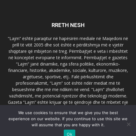
RRETH NESH
“Lajm” është paraqitur në hapësirën mediale në Maqedoni në
prill të vitit 2005 dhe sot është e përditshmja më e vjetër
shqiptare që mbijeton në treg. Përmbajtjet e veta i mbështet
në konceptet evropiane të informimit. Përmbajtjet e gazetës
“Lajm” janë dinamike, nga sfera politike, ekonomiko-
financiare, historike, akademike, sociale, kulturore, muzikore,
argëtuese, sportive, etj.. Falë përkushtimit dhe
profesionalizmit, “Lajm” sot është ndër mediat më të
besueshme dhe më me ndikim në vend. “Lajm” zhvillohet
vazhdimisht, me potencial njerëzor dhe teknologji moderne.
Gazeta “Lajm” është krijuar që të qëndrojë dhe të mbetet një
emër i dallueshëm në hapësirat ballkanike dhe evropiane. Ueb
We use cookies to ensure that we give you the best
faqja zyrtare e gazetës “Lajm”, www.lajmpress.org është një
experience on our website. If you continue to use this site we
ndër portalet më të njohur në Maqedoni.
will assume that you are happy with it.
Na kontakto:
lajm.sk@gmail.com
Ok