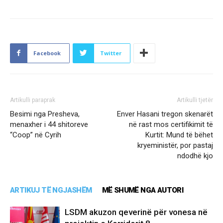
Facebook
Twitter
Artikulli paraprak
Artikulli tjetër
Besimi nga Presheva,
Enver Hasani tregon skenarët
menaxher i 44 shitoreve
në rast mos certifikimit të
“Coop” në Cyrih
Kurtit: Mund të bëhet
kryeministër, por pastaj
ndodhë kjo
ARTIKUJ TË NGJASHËM
MË SHUMË NGA AUTORI
LSDM akuzon qeverinë për vonesa në