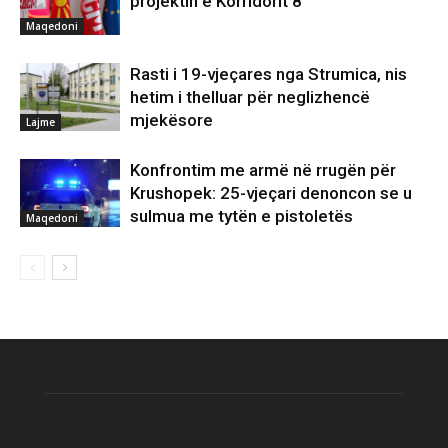
projektin e Korridorit 8
Maqedoni
Rasti i 19-vjeçares nga Strumica, nis
hetim i thelluar për neglizhencë
mjekësore
Lajme
Konfrontim me armë në rrugën për
Krushopek: 25-vjeçari denoncon se u
sulmua me tytën e pistoletës
Maqedoni