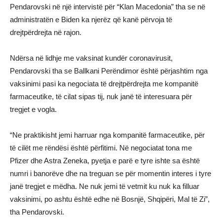
Pendarovski në një intervistë për “Klan Macedonia” tha se në
administratën e Biden ka njerëz që kanë përvoja të
drejtpërdrejta në rajon.
Ndërsa në lidhje me vaksinat kundër coronavirusit,
Pendarovski tha se Ballkani Perëndimor është përjashtim nga
vaksinimi pasi ka negociata të drejtpërdrejta me kompanitë
farmaceutike, të cilat sipas tij, nuk janë të interesuara për
tregjet e vogla.
“Ne praktikisht jemi harruar nga kompanitë farmaceutike, për
të cilët me rëndësi është përfitimi. Në negociatat tona me
Pfizer dhe Astra Zeneka, pyetja e parë e tyre ishte sa është
numri i banorëve dhe na treguan se për momentin interes i tyre
janë tregjet e mëdha. Ne nuk jemi të vetmit ku nuk ka filluar
vaksinimi, po ashtu është edhe në Bosnjë, Shqipëri, Mal të Zi”,
tha Pendarovski.