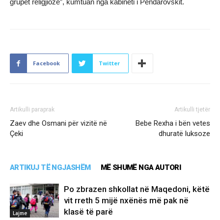
grupet religjioze”, kumtuan nga kabineti i Pendarovskit.
Facebook
Twitter
Artikulli paraprak
Artikulli tjetër
Zaev dhe Osmani për vizitë në
Bebe Rexha i bën vetes
Çeki
dhuratë luksoze
ARTIKUJ TË NGJASHËM
MË SHUMË NGA AUTORI
Po zbrazen shkollat në Maqedoni, këtë
vit rreth 5 mijë nxënës më pak në
klasë të parë
Lajme