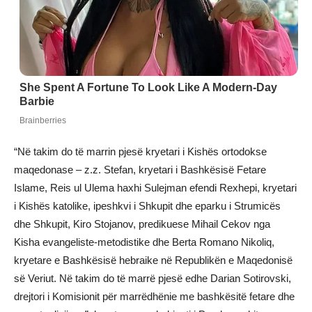
“Në takim do të marrin pjesë kryetari i Kishës ortodokse
maqedonase – z.z. Stefan, kryetari i Bashkësisë Fetare
Islame, Reis ul Ulema haxhi Sulejman efendi Rexhepi, kryetari
i Kishës katolike, ipeshkvi i Shkupit dhe eparku i Strumicës
dhe Shkupit, Kiro Stojanov, predikuese Mihail Cekov nga
Kisha evangeliste-metodistike dhe Berta Romano Nikoliq,
kryetare e Bashkësisë hebraike në Republikën e Maqedonisë
së Veriut. Në takim do të marrë pjesë edhe Darian Sotirovski,
drejtori i Komisionit për marrëdhënie me bashkësitë fetare dhe