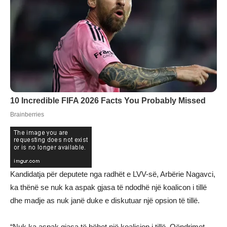
Kandidatja për deputete nga radhët e LVV-së, Arbërie Nagavci,
ka thënë se nuk ka aspak gjasa të ndodhë një koalicon i tillë
dhe madje as nuk janë duke e diskutuar një opsion të tillë.
“Nuk ka aspak gjasa të bëhet një koalicion i tillë. Qëndrimet