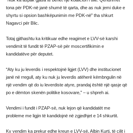
tona për PDK-në janë shumë të qarta, dhe as nuk jemi duke e
shyrtu si opsion bashkëpunimin me PDK-në” tha shkurt
Nagavci për Blic.
Totaj gjithashtu ka kritikuar edhe reagimet e LVV-së karshi
vendimit të fundit të PZAP-së për moscertifikimin e
kandidatëve për deputet.
“Aty ku ju leverdis i respektojnë ligjet (LVV) dhe institucionet
janë në rregull, aty ku nuk ju leverdis atëherë këmbngulin në
një vendim që do iu leverdiste atyre, prandaj është një qasje që
po e dëmton skenën politike kosovare,” – u shpreh ai.
Vendimi i fundit i PZAP-së, nuk lejon që kandidatët me
probleme me ligjin të kandidojnë në zgjedhjet e 14 shkurtit.
Ky vendim ka prekur edhe kreun e LVV-së, Albin Kurti, të cilit i