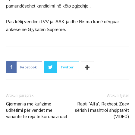
pamundësohet kandidimi në këto zgjedhje .
Pas këtij vendimi LVV-ja, AAK-ja dhe Nisma kanë dërguar
ankesë në Gjykatën Supreme.
Facebook
Twitter
Artikulli paraprak
Artikulli tjetër
Gjermania me kufizime
Rasti “Alfa”, Rexhepi: Zaev
udhëtimi për vendet me
sërish i mashtroi shqiptarët
variante të reja të koronavirusit
(VIDEO)