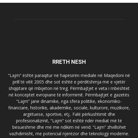
RRETH NESH
“Lajm” është paraqitur në hapësirën mediale në Maqedoni në
prill të vitit 2005 dhe sot është e përditshmja më e vjetër
shqiptare që mbijeton në treg. Përmbajtjet e veta i mbështet
në konceptet evropiane të informimit. Përmbajtjet e gazetës
“Lajm” janë dinamike, nga sfera politike, ekonomiko-
financiare, historike, akademike, sociale, kulturore, muzikore,
argëtuese, sportive, etj.. Falë përkushtimit dhe
profesionalizmit, “Lajm” sot është ndër mediat më të
besueshme dhe më me ndikim në vend. “Lajm” zhvillohet
vazhdimisht, me potencial njerëzor dhe teknologji moderne.