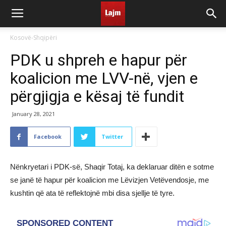
Kosovë-Shqipëri
PDK u shpreh e hapur për
koalicion me LVV-në, vjen e
përgjigja e kësaj të fundit
January 28, 2021
Facebook
Twitter
Nënkryetari i PDK-së, Shaqir Totaj, ka deklaruar ditën e sotme
se janë të hapur për koalicion me Lëvizjen Vetëvendosje, me
kushtin që ata të reflektojnë mbi disa sjellje të tyre.