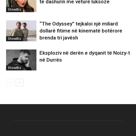
të dashurin me veturë luksoze
ShowBiz
“The Odyssey” tejkaloi një miliard
dollarë fitime në kinematë botërore
brenda tri javësh
ShowBiz
Eksploziv në derën e dyqanit të Noizy-t
në Durrës
ShowBiz