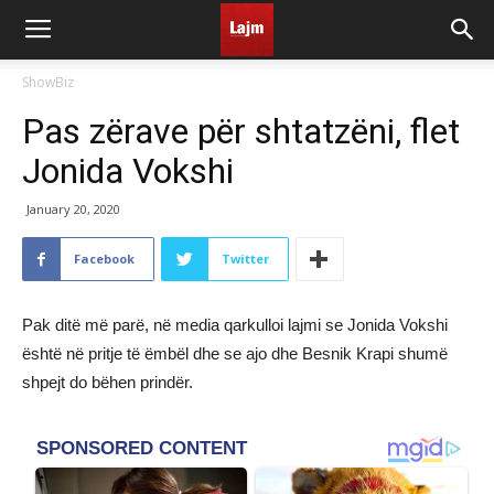
ShowBiz
Pas zërave për shtatzëni, flet
Jonida Vokshi
January 20, 2020
Facebook
Twitter
Pak ditë më parë, në media qarkulloi lajmi se Jonida Vokshi
është në pritje të ëmbël dhe se ajo dhe Besnik Krapi shumë
shpejt do bëhen prindër.