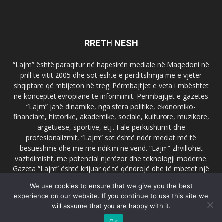
RRETH NESH
“Lajm” është paraqitur në hapësirën mediale në Maqedoni në
prill të vitit 2005 dhe sot është e përditshmja më e vjetër
shqiptare që mbijeton në treg. Përmbajtjet e veta i mbështet
në konceptet evropiane të informimit. Përmbajtjet e gazetës
“Lajm” janë dinamike, nga sfera politike, ekonomiko-
financiare, historike, akademike, sociale, kulturore, muzikore,
argëtuese, sportive, etj.. Falë përkushtimit dhe
profesionalizmit, “Lajm” sot është ndër mediat më të
besueshme dhe më me ndikim në vend. “Lajm” zhvillohet
vazhdimisht, me potencial njerëzor dhe teknologji moderne.
Gazeta “Lajm” është krijuar që të qëndrojë dhe të mbetet një
emër i dallueshëm në hapësirat ballkanike dhe evropiane. Ueb
We use cookies to ensure that we give you the best
faqja zyrtare e gazetës “Lajm”, www.lajmpress.org është një
experience on our website. If you continue to use this site we
ndër portalet më të njohur në Maqedoni.
will assume that you are happy with it.
Na kontakto:
lajm.sk@gmail.com
Ok