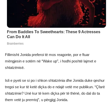
Fillimisht Jonida preferoi të mos reagonte, por e ftuar
mëngjesin e sotëm në “Wake up”, i hodhi poshtë lajmet e
shtatzënisë.
Isli e pyeti se si po i shkon shtatzënia dhe Jonida duke qeshur
tregoi se kur të ketë diçka do e ndajë vetë me publikun. “Çfarë
shtatzënie? Unë kur të kem diçka për të thënë, do dal do ta
them vetë ju premtoj”, u përgjigj Jonida.