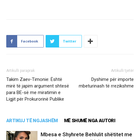
Facebook
Twitter
Artikulli paraprak
Artikulli tjetër
Takim Zaev-Timonie: Është
Dyshime për importe
mirë të japim argument shtesë
mbeturinash të rrezikshme
para BE-së me miratimin e
Ligjit për Prokurorinë Publike
ARTIKUJ TË NGJASHËM
MË SHUMË NGA AUTORI
Mbesa e Shyhrete Behlulit shëtitet me