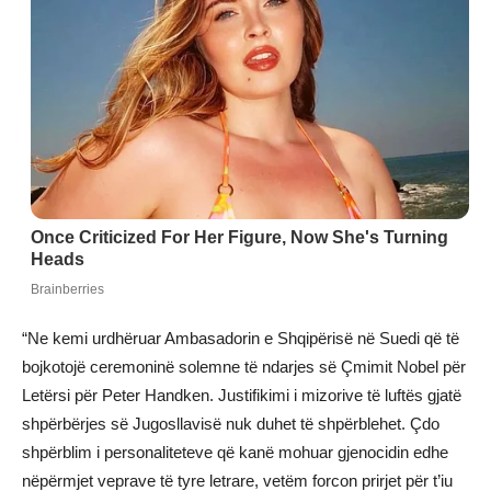
“Ne kemi urdhëruar Ambasadorin e Shqipërisë në Suedi që të
bojkotojë ceremoninë solemne të ndarjes së Çmimit Nobel për
Letërsi për Peter Handken. Justifikimi i mizorive të luftës gjatë
shpërbërjes së Jugosllavisë nuk duhet të shpërblehet. Çdo
shpërblim i personaliteteve që kanë mohuar gjenocidin edhe
nëpërmjet veprave të tyre letrare, vetëm forcon prirjet për t’iu