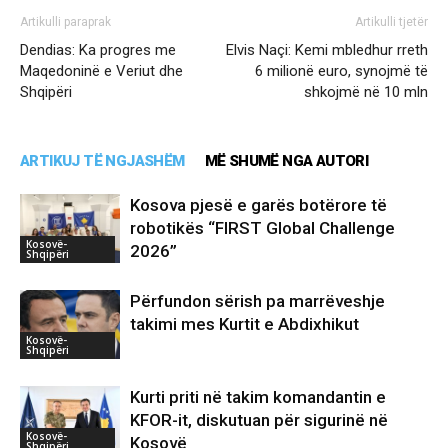
Artikulli paraprak
Artikulli tjetër
Dendias: Ka progres me
Elvis Naçi: Kemi mbledhur rreth
Maqedoninë e Veriut dhe
6 milionë euro, synojmë të
Shqipëri
shkojmë në 10 mln
ARTIKUJ TË NGJASHËM
MË SHUMË NGA AUTORI
Kosova pjesë e garës botërore të
robotikës “FIRST Global Challenge
Kosovë-
2026”
Shqipëri
Përfundon sërish pa marrëveshje
takimi mes Kurtit e Abdixhikut
Kosovë-
Shqipëri
Kurti priti në takim komandantin e
KFOR-it, diskutuan për sigurinë në
Kosovë-
Kosovë
Shqipëri