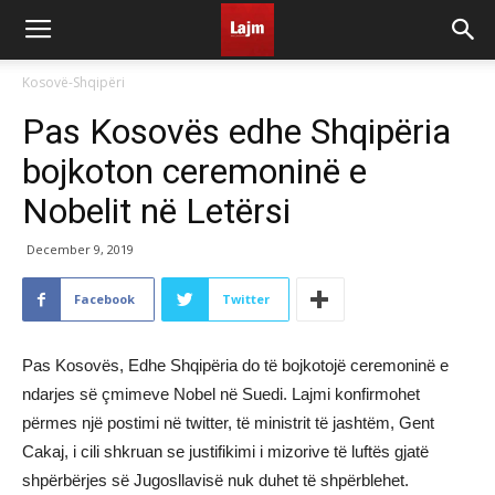
Kosovë-Shqipëri
Pas Kosovës edhe Shqipëria
bojkoton ceremoninë e
Nobelit në Letërsi
December 9, 2019
Facebook
Twitter
Pas Kosovës, Edhe Shqipëria do të bojkotojë ceremoninë e
ndarjes së çmimeve Nobel në Suedi. Lajmi konfirmohet
përmes një postimi në twitter, të ministrit të jashtëm, Gent
Cakaj, i cili shkruan se justifikimi i mizorive të luftës gjatë
shpërbërjes së Jugosllavisë nuk duhet të shpërblehet.