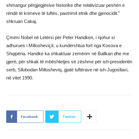
shmangur përgjegjësive historike dhe relativizuar peshën e
rëndë të krimeve të luftës, pastrimit etnik dhe gjenocidit.”
shkruan Cakaj.
Çmimi Nobel në Letërsi për Peter Handken, i njohur si
adhurues i Millosheviçit, u kundërshtua fort nga Kosova e
Shqipëria. Handke ka shkaktuar zemërim në Ballkan dhe me
gjerë, për shkak të mbështetjes së zëshme për ish-presidentin
serb, Sllobodan Millosheviq, gjatë luftërave në ish-Jugosllavi,
në vitet 1990.
Facebook
Twitter