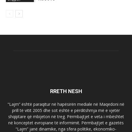
RRETH NESH
“Lajm” është paraqitur në hapësirën mediale në Maqedoni në
prill të vitit 2005 dhe sot është e përditshmja më e vjetër
shqiptare që mbijeton në treg. Përmbajtjet e veta i mbështet
në konceptet evropiane të informimit. Përmbajtjet e gazetës
“Lajm” janë dinamike, nga sfera politike, ekonomiko-