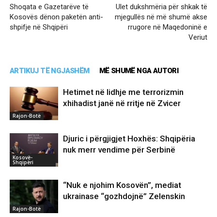
Shoqata e Gazetarëve të
Ulet dukshmëria për shkak të
Kosovës dënon paketën anti-
mjegullës në më shumë akse
shpifje në Shqipëri
rrugore në Maqedoninë e
Veriut
ARTIKUJ TË NGJASHËM
MË SHUMË NGA AUTORI
Hetimet në lidhje me terrorizmin
xhihadist janë në rritje në Zvicer
Rajon-Botë
Djuric i përgjigjet Hoxhës: Shqipëria
nuk merr vendime për Serbinë
Kosovë-
Shqipëri
“Nuk e njohim Kosovën”, mediat
ukrainase “gozhdojnë” Zelenskin
Rajon-Botë