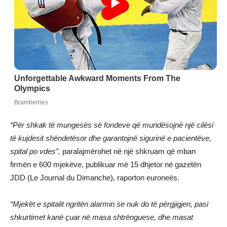
“Për shkak të mungesës së fondeve që mundësojnë një cilësi
të kujdesit shëndetësor dhe garantojnë sigurinë e pacientëve,
spital po vdes”,
paralajmërohet në një shkruam që mban
firmën e 600 mjekëve, publikuar më 15 dhjetor në gazetën
JDD (Le Journal du Dimanche), raporton euroneës.
“Mjekët e spitalit ngritën alarmin se nuk do të përgjigjen, pasi
shkurtimet kanë çuar në masa shtrënguese, dhe masat