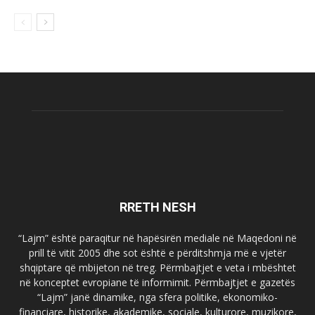
RRETH NESH
“Lajm” është paraqitur në hapësirën mediale në Maqedoni në
prill të vitit 2005 dhe sot është e përditshmja më e vjetër
shqiptare që mbijeton në treg. Përmbajtjet e veta i mbështet
në konceptet evropiane të informimit. Përmbajtjet e gazetës
“Lajm” janë dinamike, nga sfera politike, ekonomiko-
financiare, historike, akademike, sociale, kulturore, muzikore,