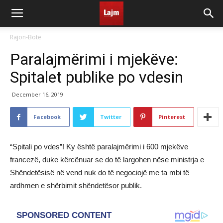
Rajon-Botë
Paralajmërimi i mjekëve:
Spitalet publike po vdesin
December 16, 2019
Facebook
Twitter
Pinterest
“Spitali po vdes”! Ky është paralajmërimi i 600 mjekëve
francezë, duke kërcënuar se do të largohen nëse ministrja e
Shëndetësisë në vend nuk do të negociojë me ta mbi të
ardhmen e shërbimit shëndetësor publik.