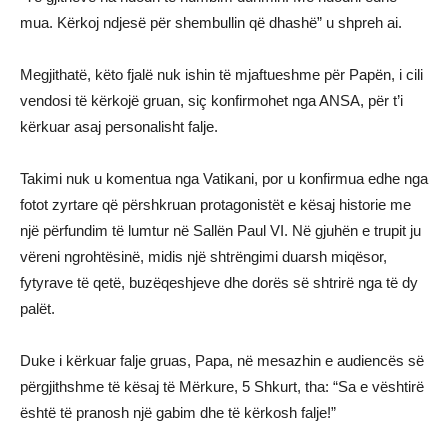
mua. Kërkoj ndjesë për shembullin që dhashë” u shpreh ai.
Megjithatë, këto fjalë nuk ishin të mjaftueshme për Papën, i cili
vendosi të kërkojë gruan, siç konfirmohet nga ANSA, për t’i
kërkuar asaj personalisht falje.
Takimi nuk u komentua nga Vatikani, por u konfirmua edhe nga
fotot zyrtare që përshkruan protagonistët e kësaj historie me
një përfundim të lumtur në Sallën Paul VI. Në gjuhën e trupit ju
vëreni ngrohtësinë, midis një shtrëngimi duarsh miqësor,
fytyrave të qetë, buzëqeshjeve dhe dorës së shtrirë nga të dy
palët.
Duke i kërkuar falje gruas, Papa, në mesazhin e audiencës së
përgjithshme të kësaj të Mërkure, 5 Shkurt, tha: “Sa e vështirë
është të pranosh një gabim dhe të kërkosh falje!”