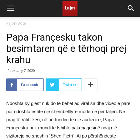
Rajon-Botë
Papa Françesku takon
besimtaren që e tërhoqi prej
krahu
February 7, 2020
Facebook
Twitter
Ndoshta ky gjest nuk do të bëhet aq viral sa dhe video e parë,
por ndoshta është një shëmbëlltyrë moderne për faljen. Në
prag të Vitit të Ri, në përfundim të një audiencë, Papa
Françesku nuk mundi të fshihte pakënaqësinë ndaj një
vizitoreje në sheshin “Shën Pjetri”. Ai po përshëndeste