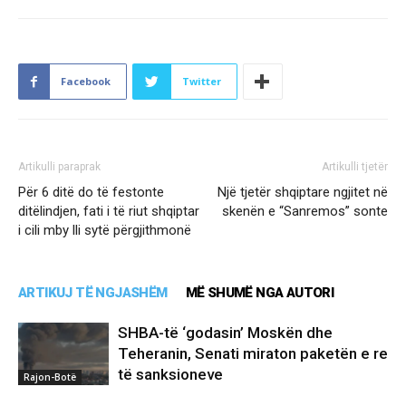
Facebook
Twitter
Artikulli paraprak
Artikulli tjetër
Për 6 ditë do të festonte
Një tjetër shqiptare ngjitet në
ditëlindjen, fati i të riut shqiptar
skenën e “Sanremos” sonte
i cili mby lli sytë përgjithmonë
ARTIKUJ TË NGJASHËM
MË SHUMË NGA AUTORI
SHBA-të ‘godasin’ Moskën dhe
Teheranin, Senati miraton paketën e re
të sanksioneve
Rajon-Botë