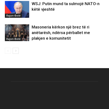
WSJ: Putin mund ta sulmojë NATO-n
këtë vjeshtë
Rajon-Botë
Masoneria kërkon një brez të ri
anëtarësh, ndërsa përballet me
plakjen e komunitetit
Rajon-Botë