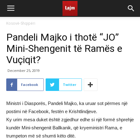
Kosovë-Shqipëri
Pandeli Majko i thotë “JO”
Mini-Shengenit të Ramës e
Vuçiqit?
December 25, 2019
Facebook
Twitter
Ministri i Diasporës, Pandeli Majko, ka uruar sot përmes një
postimi në Facebook, festën e Krishtlindjeve.
Ky urim mesa duket është zgjedhur edhe si një formë shprehje
kundër Mini-shengenit Ballkanik, që kryeministri Rama, e
trumpeton më së shumti këto ditë.