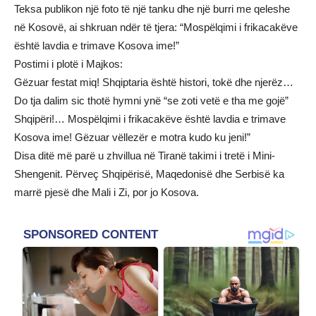
Teksa publikon një foto të një tanku dhe një burri me qeleshe
në Kosovë, ai shkruan ndër të tjera: “Mospëlqimi i frikacakëve
është lavdia e trimave Kosova ime!”
Postimi i plotë i Majkos:
Gëzuar festat miq! Shqiptaria është histori, tokë dhe njerëz…
Do tja dalim sic thotë hymni ynë “se zoti vetë e tha me gojë”
Shqipëri!… Mospëlqimi i frikacakëve është lavdia e trimave
Kosova ime! Gëzuar vëllezër e motra kudo ku jeni!”
Disa ditë më parë u zhvillua në Tiranë takimi i tretë i Mini-
Shengenit. Përveç Shqipërisë, Maqedonisë dhe Serbisë ka
marrë pjesë dhe Mali i Zi, por jo Kosova.