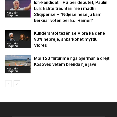
Ish-kandidati i PS per deputet, Paulin
Luli: Eshtë tradhtari më i madh i
Kosovë-
Shqipërisë – “Ndjesë nëse ju kam
Shqipëri
kerkuar votën për Edi Ramën”
Kundërshtoi tezën se Vlora ka qenë
90% hebreje, shkarkohet myftiu i
Kosovë-
Vlorës
Shqipëri
Mbi 120 fluturime nga Gjermania drejt
Kosovës vetëm brenda një jave
Kosovë-
Shqipëri