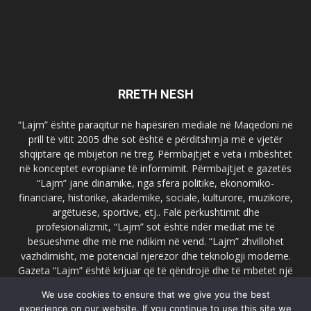
RRETH NESH
“Lajm” është paraqitur në hapësirën mediale në Maqedoni në
prill të vitit 2005 dhe sot është e përditshmja më e vjetër
shqiptare që mbijeton në treg. Përmbajtjet e veta i mbështet
në konceptet evropiane të informimit. Përmbajtjet e gazetës
“Lajm” janë dinamike, nga sfera politike, ekonomiko-
financiare, historike, akademike, sociale, kulturore, muzikore,
argëtuese, sportive, etj.. Falë përkushtimit dhe
profesionalizmit, “Lajm” sot është ndër mediat më të
besueshme dhe më me ndikim në vend. “Lajm” zhvillohet
vazhdimisht, me potencial njerëzor dhe teknologji moderne.
Gazeta “Lajm” është krijuar që të qëndrojë dhe të mbetet një
emër i dallueshëm në hapësirat ballkanike dhe evropiane. Ueb
We use cookies to ensure that we give you the best
faqja zyrtare e gazetës “Lajm”, www.lajmpress.org është një
experience on our website. If you continue to use this site we