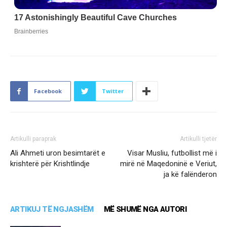
Facebook
Twitter
Artikulli paraprak
Artikulli tjetër
Ali Ahmeti uron besimtarët e
Visar Musliu, futbollist më i
krishterë për Krishtlindje
mirë në Maqedoninë e Veriut,
ja kë falënderon
ARTIKUJ TË NGJASHËM
MË SHUMË NGA AUTORI