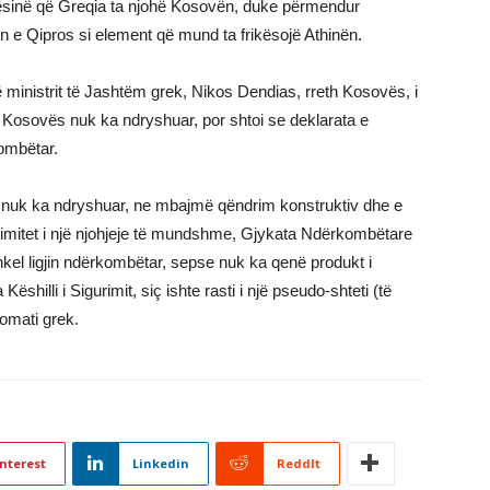
ësinë që Greqia ta njohë Kosovën, duke përmendur
 e Qipros si element që mund ta frikësojë Athinën.
ë ministrit të Jashtëm grek, Nikos Dendias, rreth Kosovës, i
n e Kosovës nuk ka ndryshuar, por shtoi se deklarata e
ombëtar.
 nuk ka ndryshuar, ne mbajmë qëndrim konstruktiv dhe e
itimitet i një njohjeje të mundshme, Gjykata Ndërkombëtare
kel ligjin ndërkombëtar, sepse nuk ka qenë produkt i
shilli i Sigurimit, siç ishte rasti i një pseudo-shteti (të
omati grek.
nterest
Linkedin
ReddIt