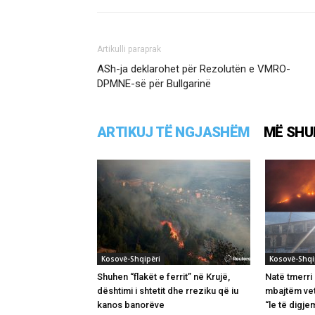
Artikulli paraprak
ASh-ja deklarohet për Rezolutën e VMRO-
DPMNE-së për Bullgarinë
ARTIKUJ TË NGJASHËM
MË SHU
Kosovë-Shqipëri
Kosovë-Shqi
Shuhen “flakët e ferrit” në Krujë,
Natë tmerri 
dështimi i shtetit dhe rreziku që iu
mbajtëm vet
kanos banorëve
“le të digj