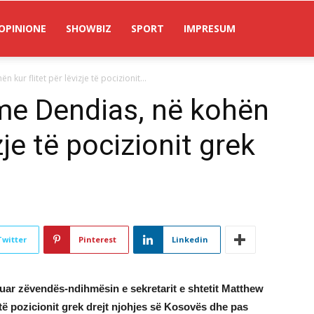
OPINIONE
SHOWBIZ
SPORT
IMPRESUM
kur flitet për lëvizje të pocizionit...
me Dendias, në kohën
izje të pocizionit grek
Twitter
Pinterest
Linkedin
kuar zëvendës-ndihmësin e sekretarit e shtetit Matthew
e të pozicionit grek drejt njohjes së Kosovës dhe pas