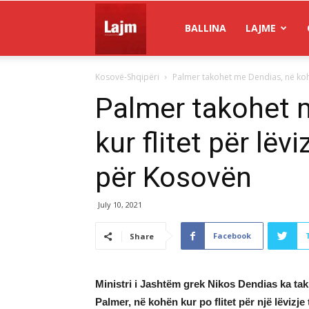
Gazeta
BALLINA
LAJME
Kosovë-Shqipëri
Palmer takohet me Dendias, në kohën 
Lajm
Palmer takohet 
kur flitet për lëv
për Kosovën
July 10, 2021
Facebook
Share
Ministri i Jashtëm grek Nikos Dendias ka ta
Palmer, në kohën kur po flitet për një lëvizj