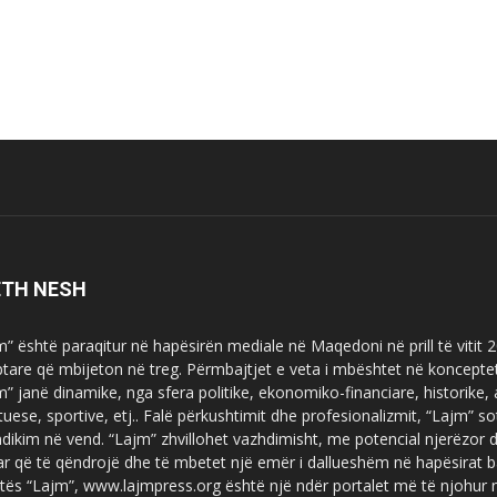
ETH NESH
m” është paraqitur në hapësirën mediale në Maqedoni në prill të vitit
ptare që mbijeton në treg. Përmbajtjet e veta i mbështet në koncepte
m” janë dinamike, nga sfera politike, ekonomiko-financiare, historike,
tuese, sportive, etj.. Falë përkushtimit dhe profesionalizmit, “Lajm
dikim në vend. “Lajm” zhvillohet vazhdimisht, me potencial njerëzor
uar që të qëndrojë dhe të mbetet një emër i dallueshëm në hapësirat b
tës “Lajm”, www.lajmpress.org është një ndër portalet më të njohur