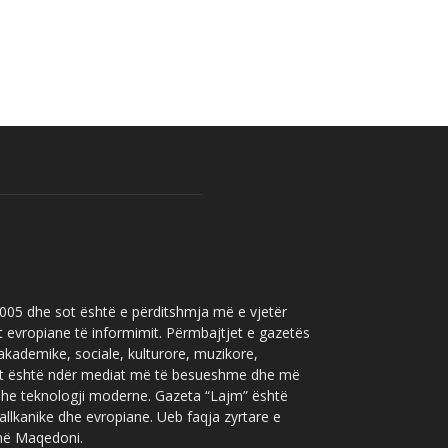
 2005 dhe sot është e përditshmja më e vjetër
t evropiane të informimit. Përmbajtjet e gazetës
 akademike, sociale, kulturore, muzikore,
” sot është ndër mediat më të besueshme dhe më
 dhe teknologji moderne. Gazeta “Lajm” është
allkanike dhe evropiane. Ueb faqja zyrtare e
 në Maqedoni.