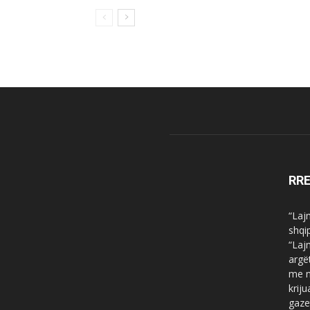
RR
“Laj
shqi
“Laj
argë
me n
krij
gaze