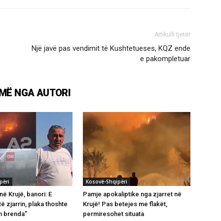
Artikulli tjetër
Një javë pas vendimit të Kushtetueses, KQZ ende
e pakompletuar
MË NGA AUTORI
përi
Kosovë-Shqipëri
në Krujë, banori: E
Pamje apokaliptike nga zjarret në
ë zjarrin, plaka thoshte
Krujë! Pas betejes me flakët,
em brenda”
permiresohet situata