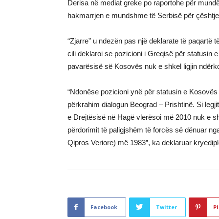
Derisa në mediat greke po raportohe për mund
hakmarrjen e mundshme të Serbisë për çështjen
“Zjarre” u ndezën pas një deklarate të paqartë t
cili deklaroi se pozicioni i Greqisë për statusi
pavarësisë së Kosovës nuk e shkel ligjin ndërk
“Ndonëse pozicioni ynë për statusin e Kosovës
përkrahim dialogun Beograd – Prishtinë. Si legj
e Drejtësisë në Hagë vlerësoi më 2010 nuk e sh
përdorimit të paligjshëm të forcës së dënuar nga Kë
Qipros Veriore) më 1983”, ka deklaruar kryedipl
Facebook
Twitter
Pi