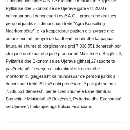
“I denoncuari i parë A.S. në cilësinë e ministrit të Bujqësisë,
Pylltarisë dhe Ekonomisë së Ujërave gjatë vitit 2009 i
ndihmuar nga i denoncuari i dytë A.Gj., pronar dhe drejtues i
personit juridik si i denoncuar i tretë “Agro Konsalting
Ndërkombëtar”, e ka keqpërdorur pozitën e tij zyrtare dhe
autorizimin në mënyrë që ka dhënë urdhër dhe ka paguar
fatura në shumë të përgjithshme prej 7.338.551 denarësh për
çka janë dorëzuar dhe janë pranuar në Ministrinë e Bujqësisë,
Pylltarisë dhe Ekonomisë së Ujërave gjithsej 27 raporte të
pavërteta për “kryerjen e hulumtimit shkencor dhe
monitorimit”, gjegjësisht ka mundësuar që personi juridik si i
denoncuar i tretë të fitojë dobi pronësore të paligjshme prej
7.338.551 denarësh, për të cilën shumë e kanë dëmtuar
Buxhetin e Ministrisë së Bujqësisë, Pylltarisë dhe Ekonomisë
së Ujërave”, theksojnë nga Policia Financiare.