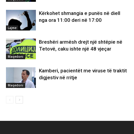
Kërkohet shmangia e punës në diell
nga ora 11:00 deri në 17:00
Lajme
Breshëri armësh drejt një shtëpie në
Tetovë, caku ishte një 48 vjeçar
Maqedoni
Kamberi, pacientët me viruse të traktit
digjestiv në rritje
Maqedoni