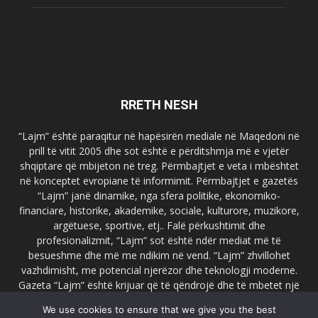
RRETH NESH
“Lajm” është paraqitur në hapësirën mediale në Maqedoni në
prill të vitit 2005 dhe sot është e përditshmja më e vjetër
shqiptare që mbijeton në treg. Përmbajtjet e veta i mbështet
në konceptet evropiane të informimit. Përmbajtjet e gazetës
“Lajm” janë dinamike, nga sfera politike, ekonomiko-
financiare, historike, akademike, sociale, kulturore, muzikore,
argëtuese, sportive, etj.. Falë përkushtimit dhe
profesionalizmit, “Lajm” sot është ndër mediat më të
besueshme dhe më me ndikim në vend. “Lajm” zhvillohet
vazhdimisht, me potencial njerëzor dhe teknologji moderne.
Gazeta “Lajm” është krijuar që të qëndrojë dhe të mbetet një
emër i dallueshëm në hapësirat ballkanike dhe evropiane. Ueb
We use cookies to ensure that we give you the best
faqja zyrtare e gazetës “Lajm”, www.lajmpress.org është një