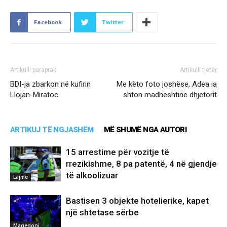
Facebook
Twitter
Artikulli paraprak
Artikulli tjetër
BDI-ja zbarkon në kufirin
Me këto foto joshëse, Adea ia
Llojan-Miratoc
shton madhështinë dhjetorit
ARTIKUJ TË NGJASHËM
MË SHUMË NGA AUTORI
15 arrestime për vozitje të
rrezikishme, 8 pa patentë, 4 në gjendje
të alkoolizuar
Lajme
Bastisen 3 objekte hotelierike, kapet
një shtetase sërbe
Maqedoni