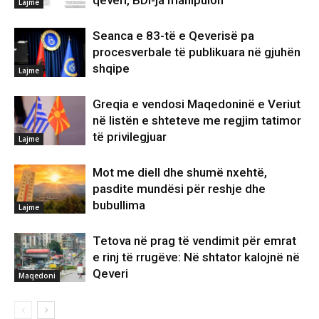
qeveri, BDI-ja manipulon
Lajme
Seanca e 83-të e Qeverisë pa
procesverbale të publikuara në gjuhën
shqipe
Lajme
Greqia e vendosi Maqedoninë e Veriut
në listën e shteteve me regjim tatimor
të privilegjuar
Lajme
Mot me diell dhe shumë nxehtë,
pasdite mundësi për reshje dhe
bubullima
Lajme
Tetova në prag të vendimit për emrat
e rinj të rrugëve: Në shtator kalojnë në
Qeveri
Maqedoni