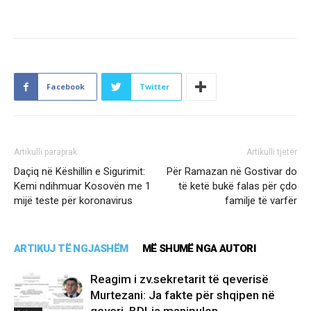
Facebook
Twitter
Artikulli paraprak
Artikulli tjetër
Daçiq në Këshillin e Sigurimit:
Për Ramazan në Gostivar do
Kemi ndihmuar Kosovën me 1
të ketë bukë falas për çdo
mijë teste për koronavirus
familje të varfër
ARTIKUJ TË NGJASHËM
MË SHUMË NGA AUTORI
Reagim i zv.sekretarit të qeverisë
Murtezani: Ja fakte për shqipen në