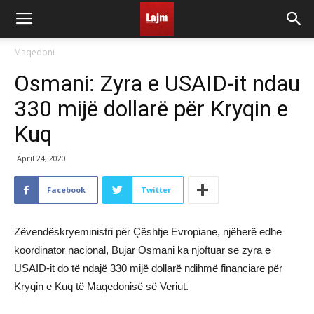
Maqedoni
Osmani: Zyra e USAID-it ndau
330 mijë dollarë për Kryqin e
Kuq
April 24, 2020
Facebook
Twitter
Zëvendëskryeministri për Çështje Evropiane, njëherë edhe
koordinator nacional, Bujar Osmani ka njoftuar se zyra e
USAID-it do të ndajë 330 mijë dollarë ndihmë financiare për
Kryqin e Kuq të Maqedonisë së Veriut.