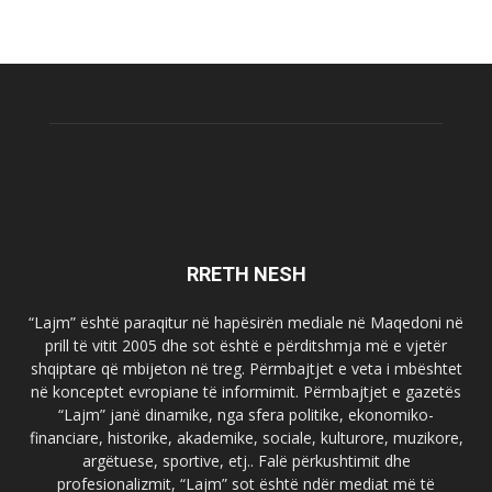
RRETH NESH
“Lajm” është paraqitur në hapësirën mediale në Maqedoni në
prill të vitit 2005 dhe sot është e përditshmja më e vjetër
shqiptare që mbijeton në treg. Përmbajtjet e veta i mbështet
në konceptet evropiane të informimit. Përmbajtjet e gazetës
“Lajm” janë dinamike, nga sfera politike, ekonomiko-
financiare, historike, akademike, sociale, kulturore, muzikore,
argëtuese, sportive, etj.. Falë përkushtimit dhe
profesionalizmit, “Lajm” sot është ndër mediat më të