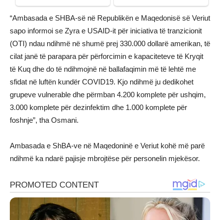
“Ambasada e SHBA-së në Republikën e Maqedonisë së Veriut
sapo informoi se Zyra e USAID-it për iniciativa të tranzicionit
(OTI) ndau ndihmë në shumë prej 330.000 dollarë amerikan, të
cilat janë të parapara për përforcimin e kapaciteteve të Kryqit
të Kuq dhe do të ndihmojnë në ballafaqimin më të lehtë me
sfidat në luftën kundër COVID19. Kjo ndihmë ju dedikohet
grupeve vulnerable dhe përmban 4.200 komplete për ushqim,
3.000 komplete për dezinfektim dhe 1.000 komplete për
foshnje”, tha Osmani.
Ambasada e ShBA-ve në Maqedoninë e Veriut kohë më parë
ndihmë ka ndarë pajisje mbrojtëse për personelin mjekësor.