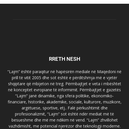
RRETH NESH
“Lajm” është paraqitur në hapësirën mediale në Maqedoni në
prill të vitit 2005 dhe sot është e përditshmja më e vjetër
shqiptare që mbijeton në treg. Përmbajtjet e veta i mbështet
në konceptet evropiane të informimit. Përmbajtjet e gazetës
“Lajm” janë dinamike, nga sfera politike, ekonomiko-
financiare, historike, akademike, sociale, kulturore, muzikore,
argëtuese, sportive, etj.. Falë përkushtimit dhe
profesionalizmit, “Lajm” sot është ndër mediat më të
besueshme dhe më me ndikim në vend. “Lajm” zhvillohet
vazhdimisht, me potencial njerëzor dhe teknologji moderne.