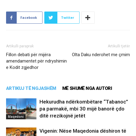
Facebook
Twitter
Artikulli paraprak
Artikulli tjetër
Fillon debati për mijëra
Olta Daku nderohet me çmim
amendamentet për ndryshimin
e Kodit zgjedhor
ARTIKUJ TË NGJASHËM
MË SHUMË NGA AUTORI
Hekurudha ndërkombëtare “Tabanoc”
pa parmakë, mbi 30 mijë banorë çdo
ditë rrezikojnë jetët
Maqedoni
Vigenin: Nëse Maqedonia dëshiron të