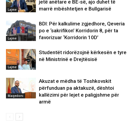
jetë anëtare e BE-së, ajo duhet të
marrë mbështetjen e Bullgarisë
Lajme
BDI: Për kalkulime zgjedhore, Qeveria
po e ‘sakrifikon’ Korridorin 8, për ta
favorizuar ‘Korridorin 10D’
Lajme
Studentët ridorëzojnë kërkesën e tyre
në Ministrinë e Drejtësisë
Lajme
Akuzat e mëdha të Toshkovskit
përfunduan pa aktakuzë, dështoi
kallëzimi për lejet e paligjshme për
Maqedoni
armë