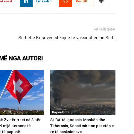
nterest
Linkedin
ReddIt
Artikulli tjetër
Serbët e Kosovës shkojnë të vaksinohen në Serbi
MË NGA AUTORI
Rajon-Botë
 Zvicër rritet në 3 për
SHBA-të ‘godasin’ Moskën dhe
39 mijë persona të
Teheranin, Senati miraton paketën e
si të papunë
re të sanksioneve