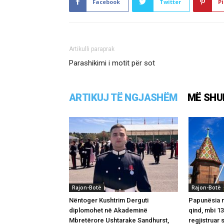
Facebook
Twitter
Pi
Artikulli paraprak
Parashikimi i motit për sot
ARTIKUJ TË NGJASHËM
MË SHU
Rajon-Botë
Rajon-Botë
Nëntoger Kushtrim Derguti
Papunësia në
diplomohet në Akademinë
qind, mbi 1
Mbretërore Ushtarake Sandhurst,
regjistruar 