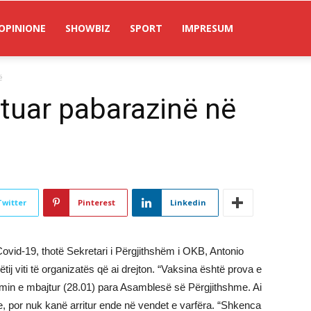
OPINIONE
SHOWBIZ
SPORT
IMPRESUM
ë
htuar pabarazinë në
Twitter
Pinterest
Linkedin
 Covid-19, thotë Sekretari i Përgjithshëm i OKB, Antonio
këtij viti të organizatës që ai drejton. “Vaksina është prova e
limin e mbajtur (28.01) para Asamblesë së Përgjithshme. Ai
e, por nuk kanë arritur ende në vendet e varfëra. “Shkenca