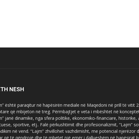
ETH NESH
m” është paraqitur në hapësirën mediale në Maqedoni në prill të vitit
ptare që mbijeton në treg. Përmbajtjet e veta i mbështet në koncepte
m” janë dinamike, nga sfera politike, ekonomiko-financiare, historike,
tuese, sportive, etj.. Falë përkushtimit dhe profesionalizmit, “Lajm
dikim në vend. “Lajm” zhvillohet vazhdimisht, me potencial njerëzor
uar që të qëndrojë dhe të mbetet një emër i dallueshëm në hapësirat b