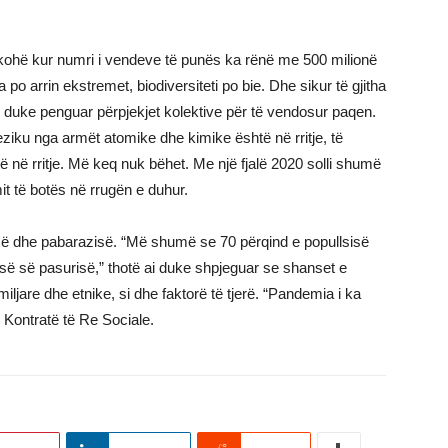
kohë kur numri i vendeve të punës ka rënë me 500 milionë
 po arrin ekstremet, biodiversiteti po bie. Dhe sikur të gjitha
në duke penguar përpjekjet kolektive për të vendosur paqen.
eziku nga armët atomike dhe kimike është në rritje, të
htë në rritje. Më keq nuk bëhet. Me një fjalë 2020 solli shumë
imit të botës në rrugën e duhur.
isë dhe pabarazisë. “Më shumë se 70 përqind e popullsisë
isë së pasurisë,” thotë ai duke shpjeguar se shanset e
iljare dhe etnike, si dhe faktorë të tjerë. “Pandemia i ka
n Kontratë të Re Sociale.