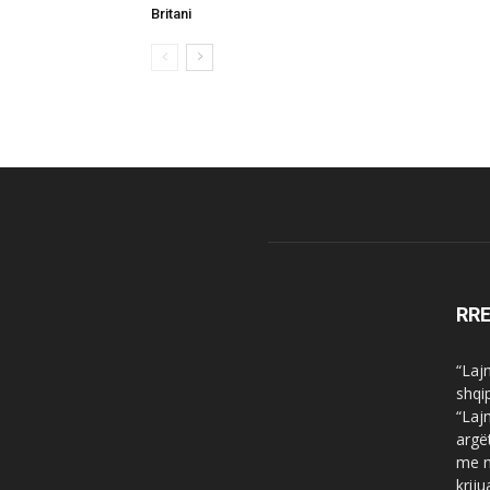
Britani
RR
“Laj
shqi
“Laj
argë
me n
krij