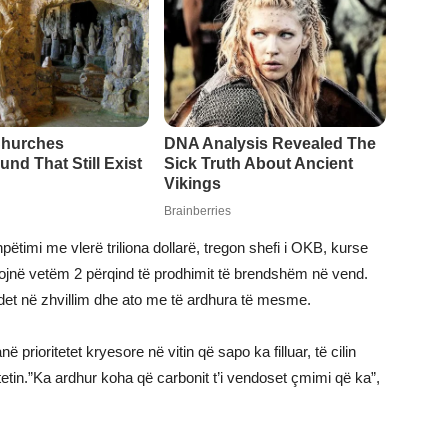
timi me vlerë triliona dollarë, tregon shefi i OKB, kurse
ojnë vetëm 2 përqind të prodhimit të brendshëm në vend.
det në zhvillim dhe ato me të ardhura të mesme.
ë prioritetet kryesore në vitin që sapo ka filluar, të cilin
tetin.”Ka ardhur koha që carbonit t’i vendoset çmimi që ka”,