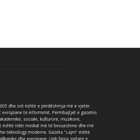
 2005 dhe sot është e përditshmja më e vjetër
t evropiane të informimit. Përmbajtjet e gazetës
 akademike, sociale, kulturore, muzikore,
” sot është ndër mediat më të besueshme dhe më
 dhe teknologji moderne. Gazeta “Lajm” është
allkanike dhe evropiane. Ueb faqja zyrtare e