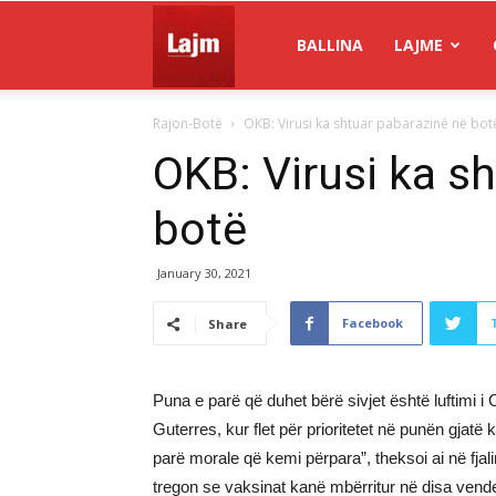
Gazeta
BALLINA
LAJME
Rajon-Botë
OKB: Virusi ka shtuar pabarazinë në bot
Lajm
OKB: Virusi ka s
botë
January 30, 2021
Facebook
Share
Puna e parë që duhet bërë sivjet është luftimi i
Guterres, kur flet për prioritetet në punën gjatë 
parë morale që kemi përpara”, theksoi ai në fja
tregon se vaksinat kanë mbërritur në disa vend