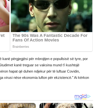
ë kanë përgjegjësi për mbrojtjen e popullsisë së tyre, por
Studimet kanë treguar se vaksina mund t’i kushtojë
mëron hapat që duhen ndjekur për të luftuar Covidin,
a virusi nëse ekonomia lufton për ekzistencë.” Ai kërkon