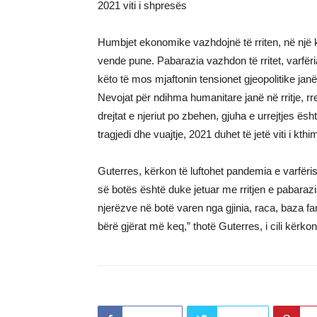
2021 viti i shpresës
Humbjet ekonomike vazhdojnë të rriten, në një 
vende pune. Pabarazia vazhdon të rritet, varfëria
këto të mos mjaftonin tensionet gjeopolitike ja
Nevojat për ndihma humanitare janë në rritje, rr
drejtat e njeriut po zbehen, gjuha e urrejtjes ës
tragjedi dhe vuajtje, 2021 duhet të jetë viti i kth
Guterres, kërkon të luftohet pandemia e varfër
së botës është duke jetuar me rritjen e pabaraz
njerëzve në botë varen nga gjinia, raca, baza fam
bërë gjërat më keq,” thotë Guterres, i cili kërko