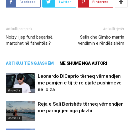
Facebook
Twitter
Pinterest
Artikulli paraprak
Artikulli tjetër
Noizy i jep fund beqarisë,
Selin dhe Gimbo marrin
martohet në fshehtësi?
vendimin e rëndësishëm
ARTIKUJ TË NGJASHËM
MË SHUMË NGA AUTORI
Leonardo DiCaprio tërheq vëmendjen
me pamjen e tij të re gjatë pushimeve
në Ibiza
ShowBiz
Reja e Sali Berishës tërheq vëmendjen
me paraqitjen nga plazhi
ShowBiz