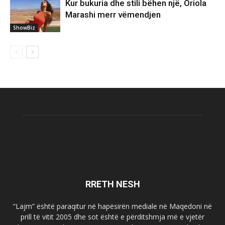
Kur bukuria dhe stili bëhen një, Oriola
Marashi merr vëmendjen
ShowBiz
RRETH NESH
“Lajm” është paraqitur në hapësirën mediale në Maqedoni në
prill të vitit 2005 dhe sot është e përditshmja më e vjetër