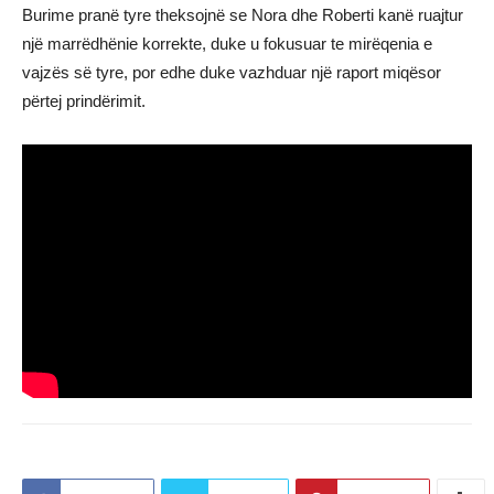
Burime pranë tyre theksojnë se Nora dhe Roberti kanë ruajtur
një marrëdhënie korrekte, duke u fokusuar te mirëqenia e
vajzës së tyre, por edhe duke vazhduar një raport miqësor
përtej prindërimit.