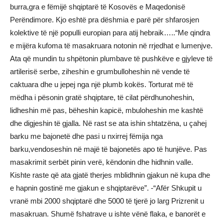
burra,gra e fëmijë shqiptarë të Kosovës e Maqedonisë
Perëndimore. Kjo eshtë pra dëshmia e parë për shfarosjen
kolektive të një populli europian para atij hebraik…..“Me qindra
e mijëra kufoma të masakruara notonin në rrjedhat e lumenjve.
Ata që mundin tu shpëtonin plumbave të pushkëve e gjyleve të
artilerisë serbe, ziheshin e grumbulloheshin në vende të
caktuara dhe u jepej nga një plumb kokës. Torturat më të
mëdha i pësonin gratë shqiptare, të cilat përdhunoheshin,
lidheshin më pas, bëheshin kapicë, mbuloheshin me kashtë
dhe digjeshin të gjalla. Në rast se ata ishin shtatzëna, u çahej
barku me bajonetë dhe pasi u nxirrej fëmija nga
barku,vendoseshin në majë të bajonetës apo të hunjëve. Pas
masakrimit serbët pinin verë, këndonin dhe hidhnin valle.
Kishte raste që ata gjatë therjes mblidhnin gjakun në kupa dhe
e hapnin gostinë me gjakun e shqiptarëve”. -“Afër Shkupit u
vranë mbi 2000 shqiptarë dhe 5000 të tjerë jo larg Prizrenit u
masakruan. Shumë fshatrave u ishte vënë flaka, e banorët e