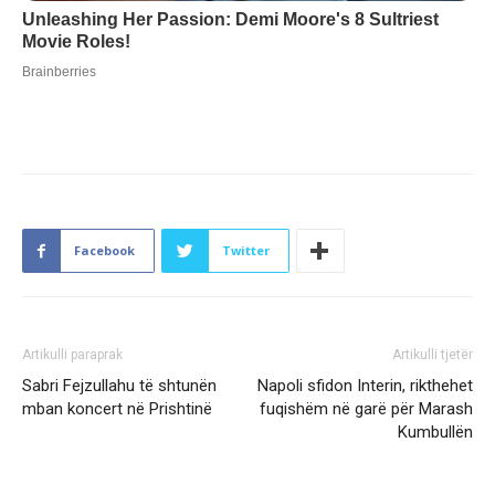
Facebook
Twitter
Artikulli paraprak
Artikulli tjetër
Sabri Fejzullahu të shtunën
Napoli sfidon Interin, rikthehet
mban koncert në Prishtinë
fuqishëm në garë për Marash
Kumbullën