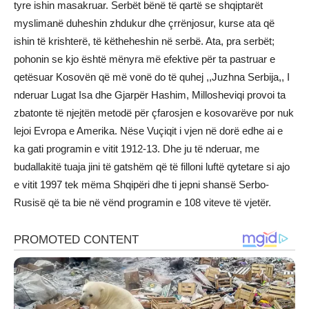
tyre ishin masakruar. Serbët bënë të qartë se shqiptarët
myslimanë duheshin zhdukur dhe çrrënjosur, kurse ata që
ishin të krishterë, të këtheheshin në serbë. Ata, pra serbët;
pohonin se kjo është mënyra më efektive për ta pastruar e
qetësuar Kosovën që më vonë do të quhej ,,Juzhna Serbija,, I
nderuar Lugat Isa dhe Gjarpër Hashim, Millosheviqi provoi ta
zbatonte të njejtën metodë për çfarosjen e kosovarëve por nuk
lejoi Evropa e Amerika. Nëse Vuçiqit i vjen në dorë edhe ai e
ka gati programin e vitit 1912-13. Dhe ju të nderuar, me
budallakitë tuaja jini të gatshëm që të filloni luftë qytetare si ajo
e vitit 1997 tek mëma Shqipëri dhe ti jepni shansë Serbo-
Rusisë që ta bie në vënd programin e 108 viteve të vjetër.