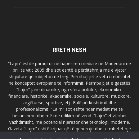
RRETH NESH
“Lajm” është paraqitur në hapësirën mediale në Maqedoni në
prill të vitit 2005 dhe sot është e përditshmja më e vjetër
shqiptare që mbijeton në treg. Përmbajtjet e veta i mbështet
në konceptet evropiane të informimit. Përmbajtjet e gazetës
“Lajm” janë dinamike, nga sfera politike, ekonomiko-
financiare, historike, akademike, sociale, kulturore, muzikore,
argëtuese, sportive, etj.. Falë përkushtimit dhe
profesionalizmit, “Lajm” sot është ndër mediat më të
besueshme dhe më me ndikim në vend. “Lajm” zhvillohet
vazhdimisht, me potencial njerëzor dhe teknologji moderne.
Gazeta “Lajm” është krijuar që të qëndrojë dhe të mbetet një
emër i dallueshëm në hapësirat ballkanike dhe evropiane. Ueb