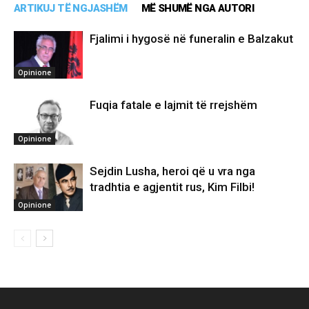
ARTIKUJ TË NGJASHËM
MË SHUMË NGA AUTORI
Fjalimi i hygosë në funeralin e Balzakut
Opinione
Fuqia fatale e lajmit të rrejshëm
Opinione
Sejdin Lusha, heroi që u vra nga
tradhtia e agjentit rus, Kim Filbi!
Opinione