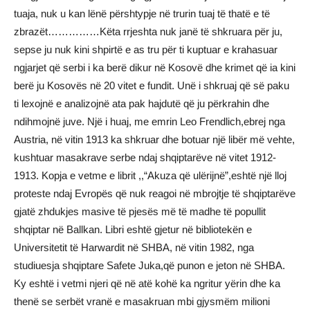
tuaja, nuk u kan lënë përshtypje në trurin tuaj të thatë e të
zbrazët……………Këta rrjeshta nuk janë të shkruara për ju,
sepse ju nuk kini shpirtë e as tru për ti kuptuar e krahasuar
ngjarjet që serbi i ka berë dikur në Kosovë dhe krimet që ia kini
berë ju Kosovës në 20 vitet e fundit. Unë i shkruaj që së paku
ti lexojnë e analizojnë ata pak hajdutë që ju përkrahin dhe
ndihmojnë juve. Një i huaj, me emrin Leo Frendlich,ebrej nga
Austria, në vitin 1913 ka shkruar dhe botuar një libër më vehte,
kushtuar masakrave serbe ndaj shqiptarëve në vitet 1912-
1913. Kopja e vetme e librit ,,“Akuza që ulërijnë”,eshtë një lloj
proteste ndaj Evropës që nuk reagoi në mbrojtje të shqiptarëve
gjatë zhdukjes masive të pjesës më të madhe të popullit
shqiptar në Ballkan. Libri eshtë gjetur në bibliotekën e
Universitetit të Harwardit në SHBA, në vitin 1982, nga
studiuesja shqiptare Safete Juka,që punon e jeton në SHBA.
Ky eshtë i vetmi njeri që në atë kohë ka ngritur yërin dhe ka
thenë se serbët vranë e masakruan mbi gjysmëm milioni