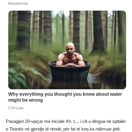
Pasagjeri 20-vjeçar me iniciale Xh. L ., i cili u dërgua në spitalin
e Tiranës në gjendje të rëndë, për fat të keq ka ndërruar jetë.