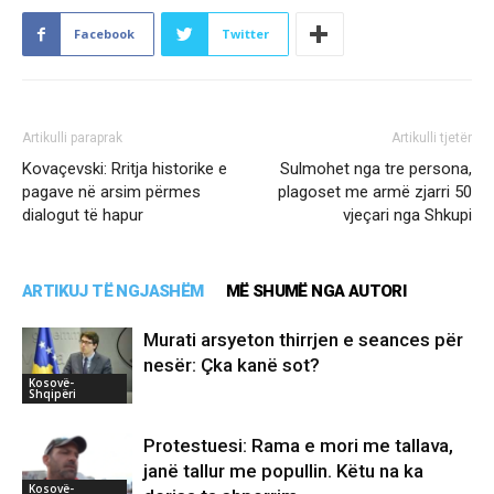
Facebook
Twitter
Artikulli paraprak
Artikulli tjetër
Kovaçevski: Rritja historike e
Sulmohet nga tre persona,
pagave në arsim përmes
plagoset me armë zjarri 50
dialogut të hapur
vjeçari nga Shkupi
ARTIKUJ TË NGJASHËM
MË SHUMË NGA AUTORI
Murati arsyeton thirrjen e seances për
nesër: Çka kanë sot?
Kosovë-
Shqipëri
Protestuesi: Rama e mori me tallava,
janë tallur me popullin. Këtu na ka
Kosovë-