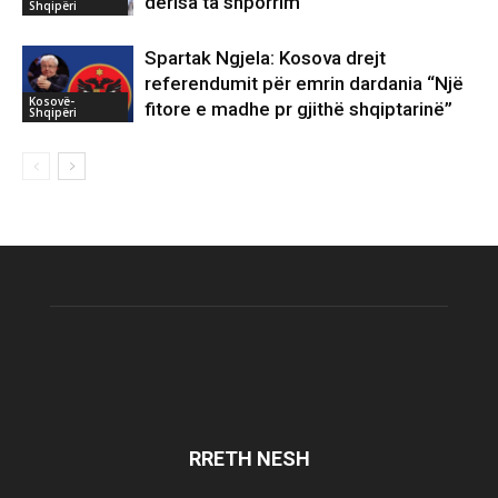
derisa ta shporrim
Shqipëri
Spartak Ngjela: Kosova drejt
referendumit për emrin dardania “Një
Kosovë-
fitore e madhe pr gjithë shqiptarinë”
Shqipëri
RRETH NESH