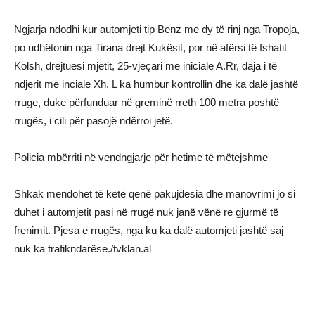
Ngjarja ndodhi kur automjeti tip Benz me dy të rinj nga Tropoja,
po udhëtonin nga Tirana drejt Kukësit, por në afërsi të fshatit
Kolsh, drejtuesi mjetit, 25-vjeçari me iniciale A.Rr, daja i të
ndjerit me inciale Xh. L ka humbur kontrollin dhe ka dalë jashtë
rruge, duke përfunduar në greminë rreth 100 metra poshtë
rrugës, i cili për pasojë ndërroi jetë.
Policia mbërriti në vendngjarje për hetime të mëtejshme
Shkak mendohet të ketë qenë pakujdesia dhe manovrimi jo si
duhet i automjetit pasi në rrugë nuk janë vënë re gjurmë të
frenimit. Pjesa e rrugës, nga ku ka dalë automjeti jashtë saj
nuk ka trafikndarëse./tvklan.al