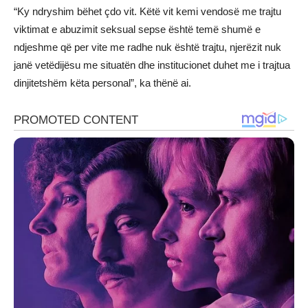
“Ky ndryshim bëhet çdo vit. Këtë vit kemi vendosë me trajtu
viktimat e abuzimit seksual sepse është temë shumë e
ndjeshme që per vite me radhe nuk është trajtu, njerëzit nuk
janë vetëdijësu me situatën dhe institucionet duhet me i trajtua
dinjitetshëm këta personal”, ka thënë ai.