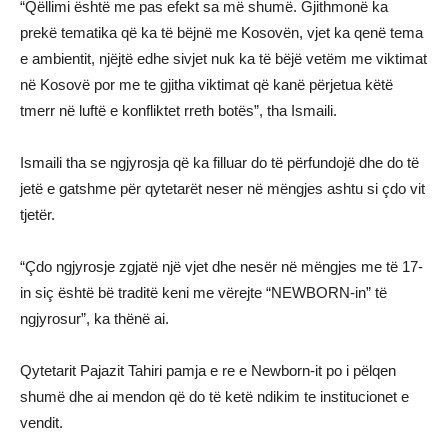
“Qëllimi është me pas efekt sa më shumë. Gjithmonë ka
prekë tematika që ka të bëjnë me Kosovën, vjet ka qenë tema
e ambientit, njëjtë edhe sivjet nuk ka të bëjë vetëm me viktimat
në Kosovë por me te gjitha viktimat që kanë përjetua këtë
tmerr në luftë e konfliktet rreth botës”, tha Ismaili.
Ismaili tha se ngjyrosja që ka filluar do të përfundojë dhe do të
jetë e gatshme për qytetarët neser në mëngjes ashtu si çdo vit
tjetër.
“Çdo ngjyrosje zgjatë një vjet dhe nesër në mëngjes me të 17-
in siç është bë traditë keni me vërejte “NEWBORN-in” të
ngjyrosur”, ka thënë ai.
Qytetarit Pajazit Tahiri pamja e re e Newborn-it po i pëlqen
shumë dhe ai mendon që do të ketë ndikim te institucionet e
vendit.