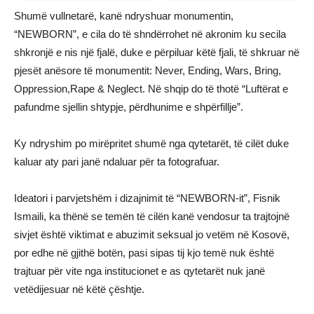
Shumë vullnetarë, kanë ndryshuar monumentin,
“NEWBORN”, e cila do të shndërrohet në akronim ku secila
shkronjë e nis një fjalë, duke e përpiluar këtë fjali, të shkruar në
pjesët anësore të monumentit: Never, Ending, Wars, Bring,
Oppression,Rape & Neglect. Në shqip do të thotë “Luftërat e
pafundme sjellin shtypje, përdhunime e shpërfillje”.
Ky ndryshim po mirëpritet shumë nga qytetarët, të cilët duke
kaluar aty pari janë ndaluar për ta fotografuar.
Ideatori i parvjetshëm i dizajnimit të “NEWBORN-it”, Fisnik
Ismaili, ka thënë se temën të cilën kanë vendosur ta trajtojnë
sivjet është viktimat e abuzimit seksual jo vetëm në Kosovë,
por edhe në gjithë botën, pasi sipas tij kjo temë nuk është
trajtuar për vite nga institucionet e as qytetarët nuk janë
vetëdijesuar në këtë çështje.