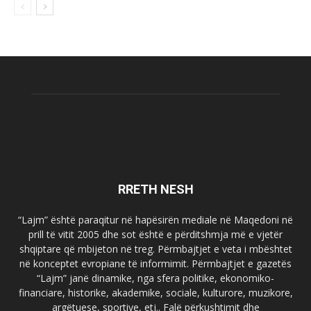
RRETH NESH
“Lajm” është paraqitur në hapësirën mediale në Maqedoni në
prill të vitit 2005 dhe sot është e përditshmja më e vjetër
shqiptare që mbijeton në treg. Përmbajtjet e veta i mbështet
në konceptet evropiane të informimit. Përmbajtjet e gazetës
“Lajm” janë dinamike, nga sfera politike, ekonomiko-
financiare, historike, akademike, sociale, kulturore, muzikore,
argëtuese, sportive, etj.. Falë përkushtimit dhe