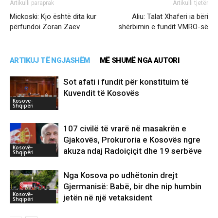
Artikulli paraprak
Artikulli tjetër
Mickoski: Kjo është dita kur
Aliu: Talat Xhaferi ia bëri
përfundoi Zoran Zaev
shërbimin e fundit VMRO-së
ARTIKUJ TË NGJASHËM
MË SHUMË NGA AUTORI
Sot afati i fundit për konstituim të
Kuvendit të Kosovës
Kosovë-
Shqipëri
107 civilë të vrarë në masakrën e
Gjakovës, Prokuroria e Kosovës ngre
Kosovë-
akuza ndaj Radoiçiçit dhe 19 serbëve
Shqipëri
Nga Kosova po udhëtonin drejt
Gjermanisë: Babë, bir dhe nip humbin
Kosovë-
jetën në një vetaksident
Shqipëri