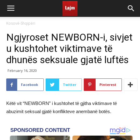
Kosovë-Shqipëri
Ngjyroset NEWBORN-i, sivjet
u kushtohet viktimave të
dhunës seksuale gjatë luftës
February 16, 2020
Facebook
Twitter
Pinterest
Këtë vit “NEWBORN” i kushtohet të gjitha viktimave të
abuzimit seksual gjatë konflikteve anembanë botës.