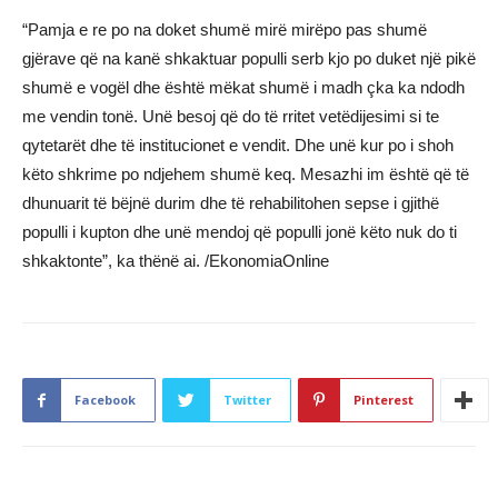
“Pamja e re po na doket shumë mirë mirëpo pas shumë
gjërave që na kanë shkaktuar populli serb kjo po duket një pikë
shumë e vogël dhe është mëkat shumë i madh çka ka ndodh
me vendin tonë. Unë besoj që do të rritet vetëdijesimi si te
qytetarët dhe të institucionet e vendit. Dhe unë kur po i shoh
këto shkrime po ndjehem shumë keq. Mesazhi im është që të
dhunuarit të bëjnë durim dhe të rehabilitohen sepse i gjithë
populli i kupton dhe unë mendoj që populli jonë këto nuk do ti
shkaktonte”, ka thënë ai. /EkonomiaOnline
Facebook
Twitter
Pinterest