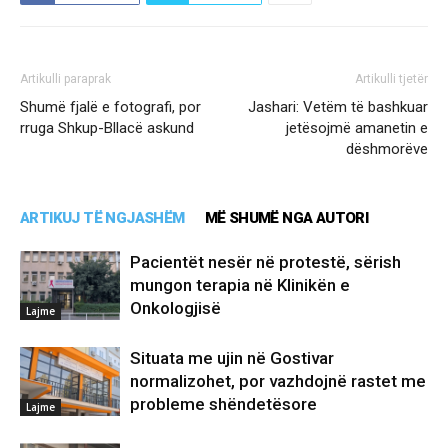
Artikulli paraprak
Artikulli tjetër
Shumë fjalë e fotografi, por
Jashari: Vetëm të bashkuar
rruga Shkup-Bllacë askund
jetësojmë amanetin e
dëshmorëve
ARTIKUJ TË NGJASHËM
MË SHUMË NGA AUTORI
Pacientët nesër në protestë, sërish
mungon terapia në Klinikën e
Onkologjisë
Lajme
Situata me ujin në Gostivar
normalizohet, por vazhdojnë rastet me
probleme shëndetësore
Lajme