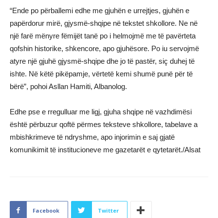
“Ende po përballemi edhe me gjuhën e urrejtjes, gjuhën e
papërdorur mirë, gjysmë-shqipe në tekstet shkollore. Ne në
një farë mënyre fëmijët tanë po i helmojmë me të pavërteta
qofshin historike, shkencore, apo gjuhësore. Po iu servojmë
atyre një gjuhë gjysmë-shqipe dhe jo të pastër, siç duhej të
ishte. Në këtë pikëpamje, vërtetë kemi shumë punë për të
bërë”, pohoi Asllan Hamiti, Albanolog.
Edhe pse e rregulluar me ligj, gjuha shqipe në vazhdimësi
është përbuzur qoftë përmes teksteve shkollore, tabelave a
mbishkrimeve të ndryshme, apo injorimin e saj gjatë
komunikimit të institucioneve me gazetarët e qytetarët./Alsat
Facebook
Twitter