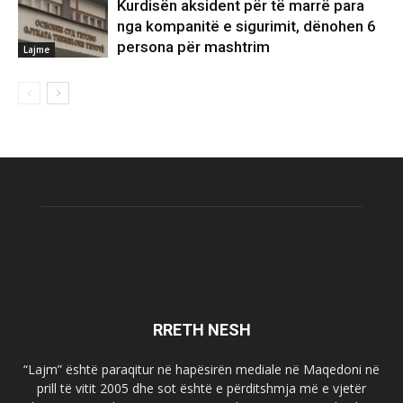
Kurdisën aksident për të marrë para
nga kompanitë e sigurimit, dënohen 6
persona për mashtrim
Lajme
RRETH NESH
“Lajm” është paraqitur në hapësirën mediale në Maqedoni në
prill të vitit 2005 dhe sot është e përditshmja më e vjetër