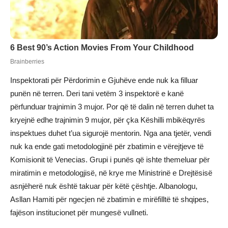
Inspektorati për Përdorimin e Gjuhëve ende nuk ka filluar
punën në terren. Deri tani vetëm 3 inspektorë e kanë
përfunduar trajnimin 3 mujor. Por që të dalin në terren duhet ta
kryejnë edhe trajnimin 9 mujor, për çka Këshilli mbikëqyrës
inspektues duhet t’ua sigurojë mentorin. Nga ana tjetër, vendi
nuk ka ende gati metodologjinë për zbatimin e vërejtjeve të
Komisionit të Venecias. Grupi i punës që ishte themeluar për
miratimin e metodologjisë, në krye me Ministrinë e Drejtësisë
asnjëherë nuk është takuar për këtë çështje. Albanologu,
Asllan Hamiti për ngecjen në zbatimin e mirëfilltë të shqipes,
fajëson institucionet për mungesë vullneti.