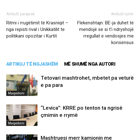
Artikulli paraprak
Artikulli tjetër
Ritmi i rrugëtimit të Krasniqit –
Flekenshtajn: BE-ja duhet të
nga repisti rival i Unikkatilit te
mendojë se si t’i ndryshojë
politikani opozitar i Kurtit
rregullat e vendosjes me
konsensus
ARTIKUJ TË NGJASHËM
MË SHUMË NGA AUTORI
Tetovari mashtrohet, mbetet pa veturë
e pa para
Maqedoni
“Levica”: KRRE po tenton ta ngrisë
çmimin e rrymë
Maqedoni
Mashtruesi merr kamionin me