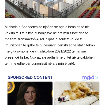
Ministria e Shëndetësisë njofton se nga e hëna do të nis
vaksinimi i të gjithë punonjësve në arsimin fillorë dhe të
mesëm, transmeton Alsat. Sipas autoriteteve, do të
imunizohen të gjithë të punësuarit, përfshi edhe stafin teknik,
me çka synohet që viti shkollorë 2021/2022 të nis me
prezencë fizike. Nga java e ardhshme pritet që të caktohen
termine edhe për punonjësit në arsimin e lartë.