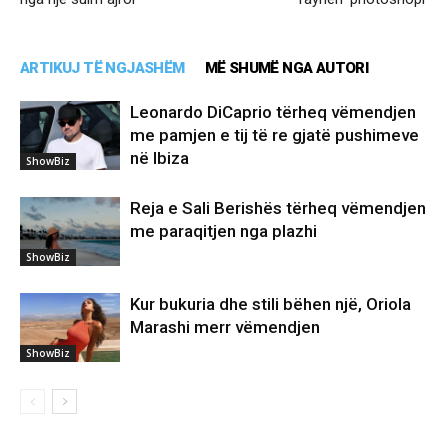
ARTIKUJ TË NGJASHËM
MË SHUMË NGA AUTORI
Leonardo DiCaprio tërheq vëmendjen
me pamjen e tij të re gjatë pushimeve
në Ibiza
ShowBiz
Reja e Sali Berishës tërheq vëmendjen
me paraqitjen nga plazhi
ShowBiz
Kur bukuria dhe stili bëhen një, Oriola
Marashi merr vëmendjen
ShowBiz