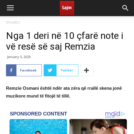
ShowBiz
Nga 1 deri në 10 çfarë note i
vë resë së saj Remzia
January 5, 2020
Facebook
Twitter
Remzie Osmani është ndër ata zëra që rrallë skena jonë
muzikore mund të fitojë të tillë.