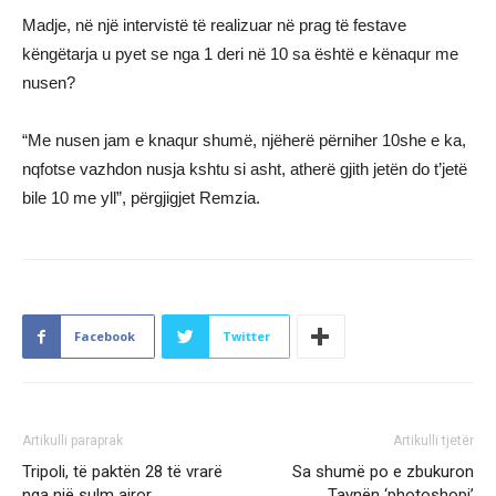
Madje, në një intervistë të realizuar në prag të festave
këngëtarja u pyet se nga 1 deri në 10 sa është e kënaqur me
nusen?
“Me nusen jam e knaqur shumë, njëherë përniher 10she e ka,
nqfotse vazhdon nusja kshtu si asht, atherë gjith jetën do t’jetë
bile 10 me yll”, përgjigjet Remzia.
Facebook
Twitter
Artikulli paraprak
Artikulli tjetër
Tripoli, të paktën 28 të vrarë
Sa shumë po e zbukuron
nga një sulm ajror
Taynën ‘photoshopi’