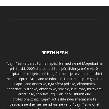
RRETH NESH
“Lajm” është paraqitur në hapësirën mediale në Maqedoni në
prill të vitit 2005 dhe sot është e përditshmja më e vjetër
shqiptare që mbijeton në treg. Përmbajtjet e veta i mbështet
në konceptet evropiane të informimit. Përmbajtjet e gazetës
“Lajm” janë dinamike, nga sfera politike, ekonomiko-
financiare, historike, akademike, sociale, kulturore, muzikore,
argëtuese, sportive, etj.. Falë përkushtimit dhe
profesionalizmit, “Lajm” sot është ndër mediat më të
besueshme dhe më me ndikim në vend. “Lajm” zhvillohet