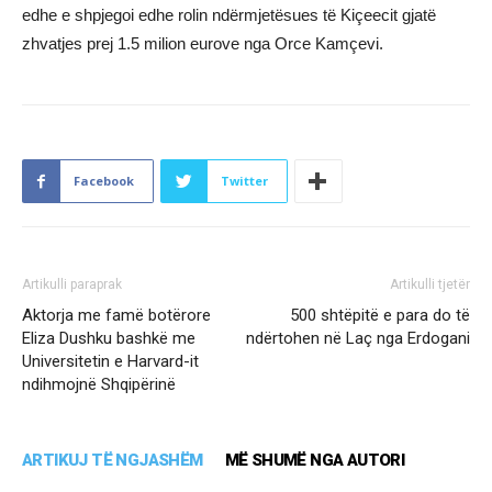
edhe e shpjegoi edhe rolin ndërmjetësues të Kiçeecit gjatë
zhvatjes prej 1.5 milion eurove nga Orce Kamçevi.
Facebook
Twitter
Artikulli paraprak
Artikulli tjetër
Aktorja me famë botërore
500 shtëpitë e para do të
Eliza Dushku bashkë me
ndërtohen në Laç nga Erdogani
Universitetin e Harvard-it
ndihmojnë Shqipërinë
ARTIKUJ TË NGJASHËM
MË SHUMË NGA AUTORI