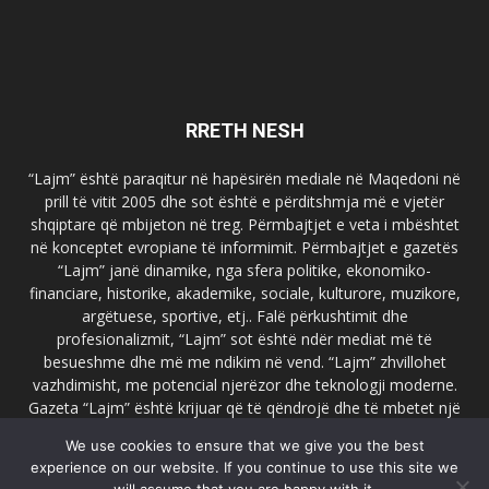
RRETH NESH
“Lajm” është paraqitur në hapësirën mediale në Maqedoni në
prill të vitit 2005 dhe sot është e përditshmja më e vjetër
shqiptare që mbijeton në treg. Përmbajtjet e veta i mbështet
në konceptet evropiane të informimit. Përmbajtjet e gazetës
“Lajm” janë dinamike, nga sfera politike, ekonomiko-
financiare, historike, akademike, sociale, kulturore, muzikore,
argëtuese, sportive, etj.. Falë përkushtimit dhe
profesionalizmit, “Lajm” sot është ndër mediat më të
besueshme dhe më me ndikim në vend. “Lajm” zhvillohet
vazhdimisht, me potencial njerëzor dhe teknologji moderne.
Gazeta “Lajm” është krijuar që të qëndrojë dhe të mbetet një
emër i dallueshëm në hapësirat ballkanike dhe evropiane. Ueb
We use cookies to ensure that we give you the best
faqja zyrtare e gazetës “Lajm”, www.lajmpress.org është një
experience on our website. If you continue to use this site we
ndër portalet më të njohur në Maqedoni.