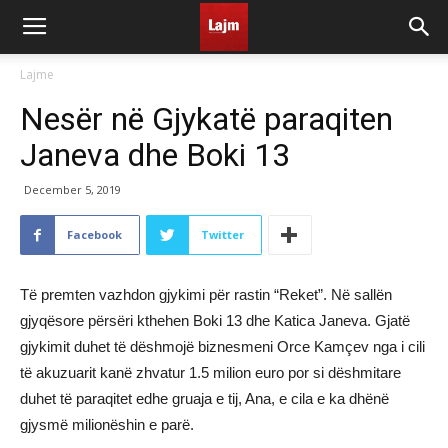
Lajme
Nesër në Gjykatë paraqiten
Janeva dhe Boki 13
December 5, 2019
Facebook
Twitter
Të premten vazhdon gjykimi për rastin “Reket”. Në sallën
gjyqësore përsëri kthehen Boki 13 dhe Katica Janeva. Gjatë
gjykimit duhet të dëshmojë biznesmeni Orce Kamçev nga i cili
të akuzuarit kanë zhvatur 1.5 milion euro por si dëshmitare
duhet të paraqitet edhe gruaja e tij, Ana, e cila e ka dhënë
gjysmë milionëshin e parë.