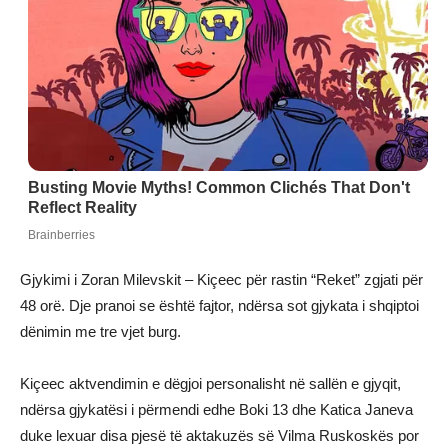
Gjykimi i Zoran Milevskit – Kiçeec për rastin “Reket” zgjati për
48 orë. Dje pranoi se është fajtor, ndërsa sot gjykata i shqiptoi
dënimin me tre vjet burg.
Kiçeec aktvendimin e dëgjoi personalisht në sallën e gjyqit,
ndërsa gjykatësi i përmendi edhe Boki 13 dhe Katica Janeva
duke lexuar disa pjesë të aktakuzës së Vilma Ruskoskës por