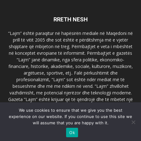
RRETH NESH
“Lajm” është paraqitur në hapësirën mediale në Maqedoni në
prill të vitit 2005 dhe sot është e përditshmja më e vjetër
shqiptare që mbijeton në treg. Përmbajtjet e veta i mbështet
në konceptet evropiane të informimit. Përmbajtjet e gazetës
“Lajm” janë dinamike, nga sfera politike, ekonomiko-
financiare, historike, akademike, sociale, kulturore, muzikore,
argëtuese, sportive, etj.. Falë përkushtimit dhe
profesionalizmit, “Lajm” sot është ndër mediat më të
besueshme dhe më me ndikim në vend. “Lajm” zhvillohet
vazhdimisht, me potencial njerëzor dhe teknologji moderne.
Gazeta “Lajm” është krijuar që të qëndrojë dhe të mbetet një
emër i dallueshëm në hapësirat ballkanike dhe evropiane. Ueb
We use cookies to ensure that we give you the best
faqja zyrtare e gazetës “Lajm”, www.lajmpress.org është një
experience on our website. If you continue to use this site we
ndër portalet më të njohur në Maqedoni.
will assume that you are happy with it.
Na kontakto:
lajm.sk@gmail.com
Ok