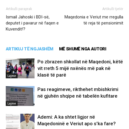
Artikulli paraprak
Artikulli tjetër
Ismail Jahoski i BDI-së,
Maqedonia e Veriut me rregulla
deputet i pavarur në faqen e
të reja të pensionimit
Kuvendit!?
ARTIKUJ TË NGJASHËM
MË SHUMË NGA AUTORI
Po zbrazen shkollat në Maqedoni, këtë
vit rreth 5 mijë nxënës më pak në
klasë të parë
Lajme
Pas reagimeve, rikthehet mbishkrimi
në gjuhën shqipe në tabelën kufitare
Lajme
Ademi: A ka shtet ligjor në
Maqedoninë e Veriut apo s’ka fare?