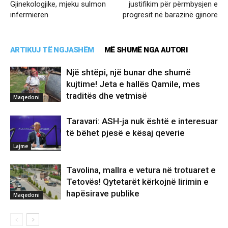
Gjinekologjike, mjeku sulmon
justifikim për përmbysjen e
infermieren
progresit në barazinë gjinore
ARTIKUJ TË NGJASHËM
MË SHUMË NGA AUTORI
Një shtëpi, një bunar dhe shumë
kujtime! Jeta e hallës Qamile, mes
traditës dhe vetmisë
Maqedoni
Taravari: ASH-ja nuk është e interesuar
të bëhet pjesë e kësaj qeverie
Lajme
Tavolina, mallra e vetura në trotuaret e
Tetovës! Qytetarët kërkojnë lirimin e
hapësirave publike
Maqedoni