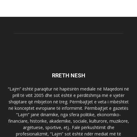
RRETH NESH
“Lajm” është paraqitur në hapësirën mediale në Maqedoni në
prill të vitit 2005 dhe sot është e përditshmja më e vjetër
shqiptare që mbijeton në treg. Përmbajtjet e veta i mbështet
në konceptet evropiane të informimit. Përmbajtjet e gazetës
“Lajm” janë dinamike, nga sfera politike, ekonomiko-
financiare, historike, akademike, sociale, kulturore, muzikore,
argëtuese, sportive, etj.. Falë përkushtimit dhe
profesionalizmit, “Lajm” sot është ndër mediat më të