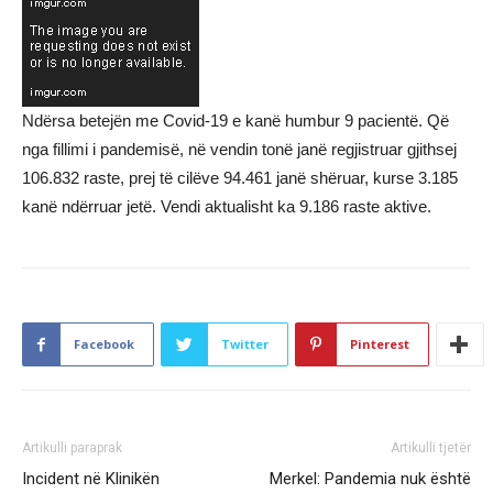
Ndërsa betejën me Covid-19 e kanë humbur 9 pacientë. Që
nga fillimi i pandemisë, në vendin tonë janë regjistruar gjithsej
106.832 raste, prej të cilëve 94.461 janë shëruar, kurse 3.185
kanë ndërruar jetë. Vendi aktualisht ka 9.186 raste aktive.
Facebook
Twitter
Pinterest
Artikulli paraprak
Artikulli tjetër
Incident në Klinikën
Merkel: Pandemia nuk është